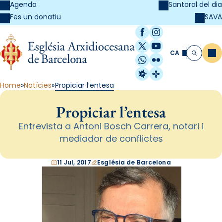
Agenda
Santoral del dia
SAVA
Fes un donatiu
Facebook
Instagram
X / Twitter
YouTube
CA
Me
Cerca
WhatsApp
Flickr
Radio Estel
Catalunya Cristi
Home
Notícies
Propiciar l’entesa
Propiciar l’entesa
Entrevista a Antoni Bosch Carrera, notari i
mediador de conflictes
11 Jul, 2017
Església de Barcelona