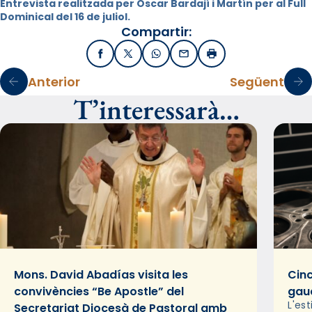
Entrevista realitzada per Òscar Bardají i Martín per al Full
Dominical del 16 de juliol.
Compartir:
Facebook
X / Twitter
WhatsApp
Email
Imprimir
Anterior
Següent
T’interessarà…
Mons. David Abadías visita les
Cinc
convivències “Be Apostle” del
gaud
L'es
Secretariat Diocesà de Pastoral amb