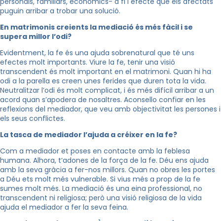
personals, familiars, econòmics- a fi i efecte que els afectats
puguin arribar a trobar una solució.
En matrimonis creients la mediació és més fàcil i se
supera millor l’odi?
Evidentment, la fe és una ajuda sobrenatural que té uns
efectes molt importants. Viure la fe, tenir una visió
transcendent és molt important en el matrimoni. Quan hi ha
odi a la parella es creen unes ferides que duren tota la vida.
Neutralitzar l’odi és molt complicat, i és més difícil arribar a un
acord quan s’apodera de nosaltres. Aconsello confiar en les
reflexions del mediador, que veu amb objectivitat les persones i
els seus conflictes.
La tasca de mediador l’ajuda a créixer en la fe?
Com a mediador et poses en contacte amb la feblesa
humana. Alhora, t’adones de la força de la fe. Déu ens ajuda
amb la seva gràcia a fer-nos millors. Quan no obres les portes
a Déu ets molt més vulnerable. Si vius més a prop de la fe
sumes molt més. La mediació és una eina professional, no
transcendent ni religiosa; però una visió religiosa de la vida
ajuda el mediador a fer la seva feina.