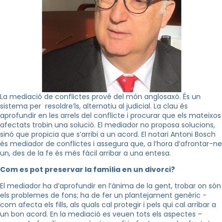
La mediació de conflictes prové del món anglosaxó. És un
sistema per resoldre’ls, alternatiu al judicial. La clau és
aprofundir en les arrels del conflicte i procurar que els mateixos
afectats trobin una solució. El mediador no proposa solucions,
sinó que propicia que s’arribi a un acord. El notari Antoni Bosch
és mediador de conflictes i assegura que, a l’hora d’afrontar-ne
un, des de la fe és més fàcil arribar a una entesa.
Com es pot preservar la família en un divorci?
El mediador ha d’aprofundir en l’ànima de la gent, trobar on són
els problemes de fons; ha de fer un plantejament genèric -
com afecta els fills, als quals cal protegir i pels qui cal arribar a
un bon acord. En la mediació es veuen tots els aspectes –