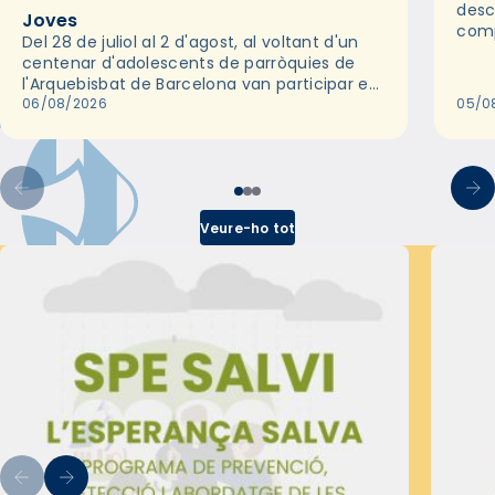
desc
Joves
comp
Del 28 de juliol al 2 d'agost, al voltant d'un
deix
centenar d'adolescents de parròquies de
trav
l'Arquebisbat de Barcelona van participar en
les convivències Be Apostle, organitzades
06/08/2026
05/0
pel Secretariat Diocesà de Pastoral amb…
Veure-ho tot