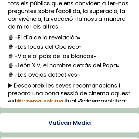
tots els públics que ens conviden a fer-nos
preguntes sobre l'acollida, la superació, la
convivència, la vocació i la nostra manera
de mirar els altres.
🍿 «El día de la revelación»
🍿 «Las locas del Obelisco»
🍿 «Viaje al país de los blancos»
🍿 «León XIV, el hombre detrás del Papa»
🍿 «Las ovejas detectives»
▶️ Descobreix les seves recomanacions i
prepara una bona sessió de cinema aquest
est
itual @cinemaspiritcat
#CinemaEspiritual
Imatge: Generada amb IA (OpenAI)
Video
Vatican Media
View on Facebook
·
Share