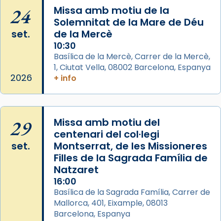
Semproniana (“relatiu a Semprònia =
24
Missa amb motiu de la
eterna”) són deixebles seves. I l’any 1667, el
Solemnitat de la Mare de Déu
frare Joan Gaspar Roig, afirma en una obra
set.
de la Mercè
que les santes són filles de l’antiga Iluro.
10:30
Mataró en reivindicarà les relíquies fins que
Basílica de la Mercè, Carrer de la Mercè,
les aconseguirà el 1772. L’ofici que es canta
1, Ciutat Vella, 08002 Barcelona, Espanya
a la “Missa de les Santes” (“Missa de
2026
+ info
Glòria”) fou composta el 1848 per Mn.
Manuel Blanch, amb aire d’òpera
italianitzant; s’interpreta per privilegi
29
Missa amb motiu del
pontifici, amb orquestra i cor, i té una
centenari del col·legi
duració aproximada de tres hores. Després,
set.
Montserrat, de les Missioneres
processó (recuperada el 1972) al voltant
Filles de la Sagrada Família de
del temple amb les relíquies de les santes.
Natzaret
Des de 1985 hi participa també un grup de
16:00
diablesses amb música i ball propis. Festa
Basílica de la Sagrada Família, Carrer de
gran a Mataró.
Mallorca, 401, Eixample, 08013
Barcelona, Espanya
«Si vols saber què és calor, ves per les