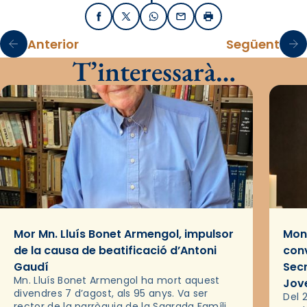
Facebook
X / Twitter
WhatsApp
Email
Imprimir
Anterior
Següent
T’interessarà…
Mor Mn. Lluís Bonet Armengol, impulsor
Mons
de la causa de beatificació d’Antoni
conv
Gaudí
Sec
Mn. Lluís Bonet Armengol ha mort aquest
Jov
divendres 7 d’agost, als 95 anys. Va ser
Del 2
rector de la parròquia de la Sagrada Família