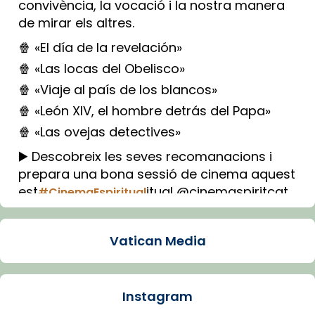
convivència, la vocació i la nostra manera
de mirar els altres.
🍿 «El día de la revelación»
🍿 «Las locas del Obelisco»
🍿 «Viaje al país de los blancos»
🍿 «León XIV, el hombre detrás del Papa»
🍿 «Las ovejas detectives»
▶️ Descobreix les seves recomanacions i
prepara una bona sessió de cinema aquest
est
itual @cinemaspiritcat
#CinemaEspiritual
Imatge: Generada amb IA (OpenAI)
Video
Vatican Media
View on Facebook
·
Share
Instagram
Arquebisbat de Barcelona
1 week ago