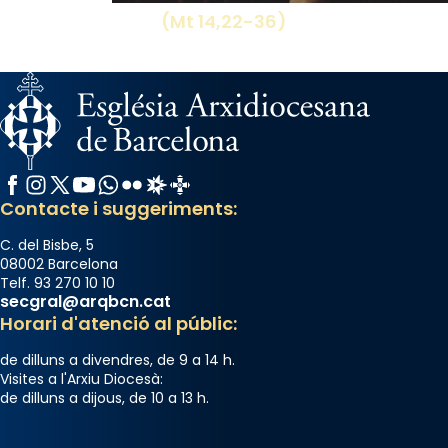
(Mt 14,22-36)
Facebook
Instagram
X / Twitter
YouTube
WhatsApp
Flickr
Radio Estel
Catalunya Cristiana
Contacte i suggeriments:
C. del Bisbe, 5
08002 Barcelona
Telf. 93 270 10 10
secgral@arqbcn.cat
Horari d'atenció al públic:
de dilluns a divendres, de 9 a 14 h.
Visites a l'Arxiu Diocesà:
de dilluns a dijous, de 10 a 13 h.