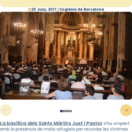
23 Juny, 2017
Església de Barcelona
La basílica dels Sants Màrtirs Just i Pastor
s’ha omplert
amb la presència de molts refugiats per recordar les víctimes