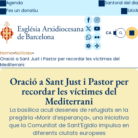
Agenda
Santoral del dia
SAVA
Fes un donatiu
Facebook
Instagram
X / Twitter
YouTube
CA
Me
Cerca
WhatsApp
Flickr
Radio Estel
Catalunya Cristi
Home
Notícies
Oració a Sant Just i Pastor per recordar les víctimes del
Mediterrani
Oració a Sant Just i Pastor per
recordar les víctimes del
Mediterrani
La basílica acull desenes de refugiats en la
pregària «Morir d’esperança», una iniciativa
que la Comunitat de Sant’Egidio impulsa en
diferents ciutats europees