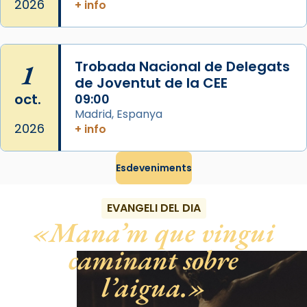
2026
+ info
Santes a Mataró»🥵.
Photo
View on Facebook
·
Share
1
Trobada Nacional de Delegats
de Joventut de la CEE
oct.
09:00
Madrid, Espanya
2026
+ info
Esdeveniments
EVANGELI DEL DIA
Mana’m que vingui
caminant sobre
l’aigua.