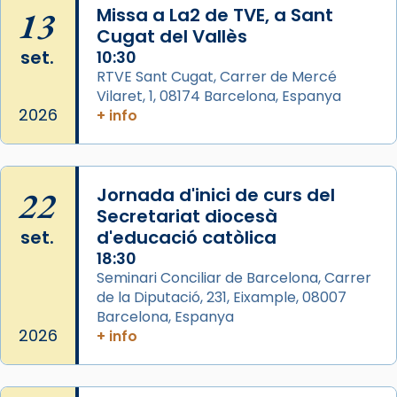
13
Missa a La2 de TVE, a Sant
L’arquebisbe de Barcelona, el cardenal Joan
Cugat del Vallès
Josep Omella, ha presidit la missa i l’ha
set.
10:30
concelebrat el bisbe auxiliar de Barcelona,
RTVE Sant Cugat, Carrer de Mercé
Mons. David Abadías.
Vilaret, 1, 08174 Barcelona, Espanya
2026
+ info
📸 Dr. G. Simón
Photo
View on Facebook
·
Share
22
Jornada d'inici de curs del
Secretariat diocesà
Arquebisbat de Barcelona
set.
d'educació catòlica
2 weeks ago
18:30
Seminari Conciliar de Barcelona, Carrer
Memòria de les santes Juliana i
de la Diputació, 231, Eixample, 08007
Semproniana, verges i màrtirs.
Barcelona, Espanya
Acompanyant la història de sant Cugat, a
2026
+ info
partir de l’Edat Mitjana sorgeix la tradició
que les santes Juliana (“relatiu a Júlia”) i