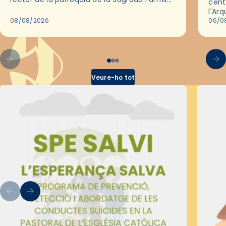
cent
de Barcelona durant 25 anys, entre 1993 i
l'Ar
2018,…
08/08/2026
les 
06/0
pel 
Veure-ho tot