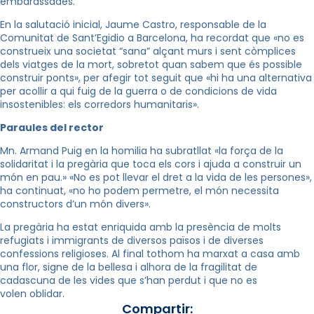
embarassades.
En la salutació inicial, Jaume Castro, responsable de la
Comunitat de Sant’Egidio a Barcelona, ha recordat que «no es
construeix una societat “sana” alçant murs i sent còmplices
dels viatges de la mort, sobretot quan sabem que és possible
construir ponts», per afegir tot seguit que «hi ha una alternativa
per acollir a qui fuig de la guerra o de condicions de vida
insostenibles: els corredors humanitaris».
Paraules del rector
Mn. Armand Puig en la homilia ha subratllat «la força de la
solidaritat i la pregària que toca els cors i ajuda a construir un
món en pau.
»
«No es pot llevar el dret a la vida de les persones»,
ha continuat, «no ho podem permetre, el món necessita
constructors d’un món divers».
La pregària ha estat enriquida amb la presència de molts
refugiats i immigrants de diversos països i de diverses
confessions religioses. Al final tothom ha marxat a casa amb
una flor, signe de la bellesa i alhora de la fragilitat de
cadascuna de les vides que s’han perdut i que no es
volen oblidar.
Compartir: