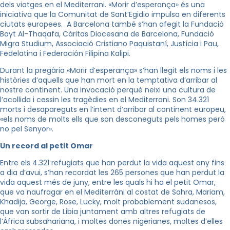
dels viatges en el Mediterrani. «Morir d’esperança» és una
iniciativa que la Comunitat de Sant’Egidio impulsa en diferents
ciutats europees. A Barcelona també s’han afegit la Fundació
Bayt Al-Thaqafa, Cáritas Diocesana de Barcelona, Fundació
Migra Studium, Associació Cristiano Paquistaní, Justícia i Pau,
Fedelatina i Federación Filipina Kalipi.
Durant la pregària «Morir d’esperança» s’han llegit els noms i les
històries d’aquells que han mort en la temptativa d’arribar al
nostre continent. Una invocació perquè neixi una cultura de
l’acollida i cessin les tragèdies en el Mediterrani. Son 34.321
morts i desapareguts en l’intent d’arribar al continent europeu,
«els noms de molts ells que son desconeguts pels homes però
no pel Senyor».
Un record al petit Omar
Entre els 4.321 refugiats que han perdut la vida aquest any fins
a dia d’avui, s’han recordat les 265 persones que han perdut la
vida aquest més de juny, entre les quals hi ha el petit Omar,
que va naufragar en el Mediterráni al costat de Sahra, Mariam,
Khadija, George, Rose, Lucky, molt probablement sudanesos,
que van sortir de Libia juntament amb altres refugiats de
l’África subsahariana, i moltes dones nigerianes, moltes d’elles