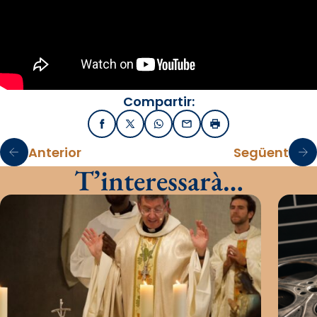
Compartir:
Facebook
X / Twitter
WhatsApp
Email
Imprimir
Anterior
Següent
T’interessarà…