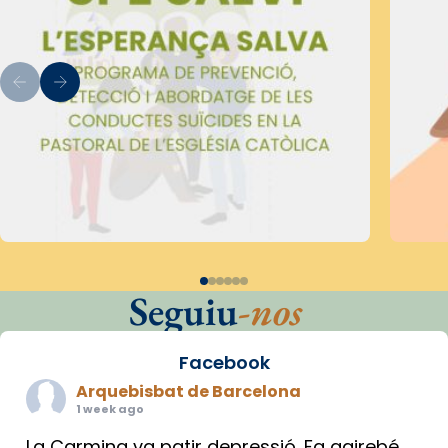
Seguiu
-nos
Facebook
Arquebisbat de Barcelona
1 week ago
La Carmina va patir depressió. Fa gairebé