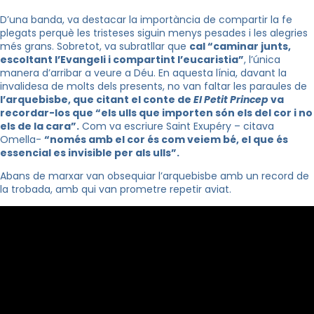
D’una banda, va destacar la importància de compartir la fe
plegats perquè les tristeses siguin menys pesades i les alegries
més grans. Sobretot, va subratllar que
cal “caminar junts,
escoltant l’Evangeli i compartint l’eucaristia”
, l’única
manera d’arribar a veure a Déu. En aquesta línia, davant la
invalidesa de molts dels presents, no van faltar les paraules de
l’arquebisbe, que citant el conte de
El Petit
Princep
va
recordar-los que “els ulls que importen són els del cor i no
els de la cara”.
Com va escriure
Saint
Exupéry
– citava
Omella-
“només amb el cor és com veiem bé, el que és
essencial
es
invisible per als ulls”.
Abans de marxar van obsequiar l’arquebisbe amb un record de
la trobada, amb qui van prometre repetir aviat.