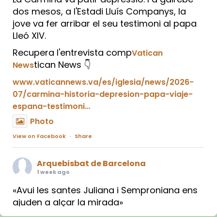
dos mesos, a l'Estadi Lluís Companys, la
jove va fer arribar el seu testimoni al papa
Lleó XIV.
Recupera l'entrevista comp
Vatican
tican News 👇
News
www.vaticannews.va/es/iglesia/news/2026-
07/carmina-historia-depresion-papa-viaje-
espana-testimoni...
Photo
View on Facebook
·
Share
Arquebisbat de Barcelona
1 week ago
«Avui les santes Juliana i Semproniana ens
ajuden a alçar la mirada»