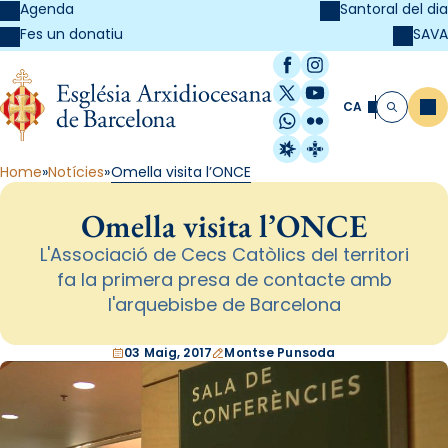
Agenda
Santoral del dia
SAVA
Fes un donatiu
Facebook
Instagram
X / Twitter
YouTube
CA
Me
Cerca
WhatsApp
Flickr
Radio Estel
Catalunya Cristi
Home
Notícies
Omella visita l’ONCE
Omella visita l’ONCE
L'Associació de Cecs Catòlics del territori
fa la primera presa de contacte amb
l'arquebisbe de Barcelona
03 Maig, 2017
Montse Punsoda