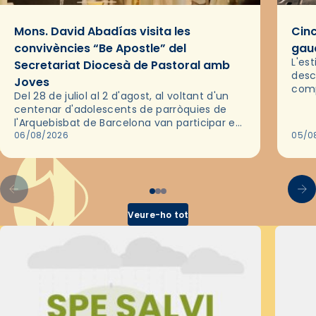
Mons. David Abadías visita les
Cinc
convivències “Be Apostle” del
gaud
L'es
Secretariat Diocesà de Pastoral amb
desc
Joves
comp
Del 28 de juliol al 2 d'agost, al voltant d'un
deix
centenar d'adolescents de parròquies de
trav
l'Arquebisbat de Barcelona van participar en
les convivències Be Apostle, organitzades
06/08/2026
05/0
pel Secretariat Diocesà de Pastoral amb…
Veure-ho tot