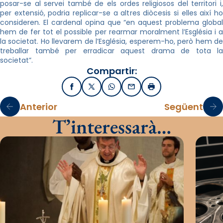
posar-se al servei també de els ordes religiosos del territori i,
per extensió, podria replicar-se a altres diòcesis si elles així ho
consideren. El cardenal opina que “en aquest problema global
hem de fer tot el possible per rearmar moralment l’Església i a
la societat. Ho llevarem de l’Església, esperem-ho, però hem de
treballar també per erradicar aquest drama de tota la
societat”.
Compartir:
Facebook
X / Twitter
WhatsApp
Email
Imprimir
Anterior
Següent
T’interessarà…