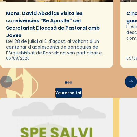
Mons. David Abadías visita les
Cinc
convivències “Be Apostle” del
gaud
L'es
Secretariat Diocesà de Pastoral amb
desc
Joves
comp
Del 28 de juliol al 2 d'agost, al voltant d'un
deix
centenar d'adolescents de parròquies de
trav
l'Arquebisbat de Barcelona van participar en
les convivències Be Apostle, organitzades
06/08/2026
05/0
pel Secretariat Diocesà de Pastoral amb…
Veure-ho tot