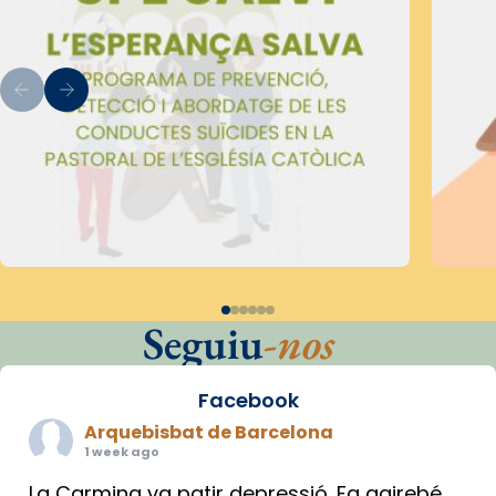
Seguiu
-nos
Facebook
Arquebisbat de Barcelona
1 week ago
La Carmina va patir depressió. Fa gairebé