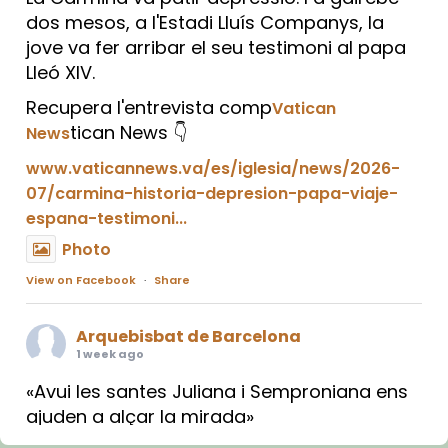
dos mesos, a l'Estadi Lluís Companys, la
jove va fer arribar el seu testimoni al papa
Lleó XIV.
Recupera l'entrevista comp
Vatican
tican News 👇
News
www.vaticannews.va/es/iglesia/news/2026-
07/carmina-historia-depresion-papa-viaje-
espana-testimoni...
Photo
View on Facebook
·
Share
Arquebisbat de Barcelona
1 week ago
«Avui les santes Juliana i Semproniana ens
ajuden a alçar la mirada»