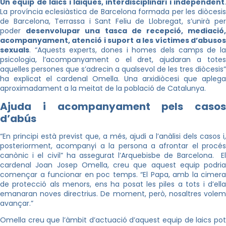
Un equip de laics i laiques, interdisciplinari i independent
.
La província eclesiàstica de Barcelona formada per les diòcesis
de Barcelona, Terrassa i Sant Feliu de Llobregat, s’unirà per
poder
desenvolupar una tasca de recepció, mediació
acompanyament, atenció i suport a les víctimes d’abusos
sexuals
. “Aquests experts, dones i homes dels camps de la
psicologia, l’acompanyament o el dret, ajudaran a totes
aquelles persones que s’adrecin a qualsevol de les tres diòcesis”
ha explicat el cardenal Omella. Una arxidiòcesi que aplega
aproximadament a la meitat de la població de Catalunya.
Ajuda i acompanyament pels casos
d’abús
“En principi està previst que, a més, ajudi a l’anàlisi dels casos i,
posteriorment, acompanyi a la persona a afrontar el procés
canònic i el civil” ha assegurat l’Arquebisbe de Barcelona. El
cardenal Joan Josep Omella, creu que aquest equip podria
començar a funcionar en poc temps. “El Papa, amb la cimera
de protecció als menors, ens ha posat les piles a tots i d’ella
emanaran noves directrius. De moment, però, nosaltres volem
avançar.”
Omella creu que l’àmbit d’actuació d’aquest equip de laics pot