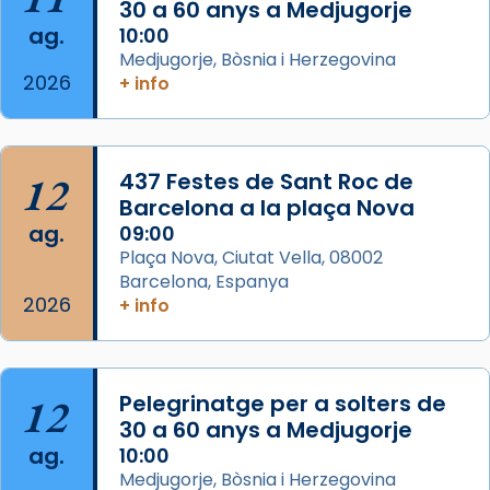
30 a 60 anys a Medjugorje
Photo
ag.
10:00
View on Facebook
·
Share
Medjugorje, Bòsnia i Herzegovina
2026
+ info
Arquebisbat de Barcelona
2 weeks ago
Jaume, fill de Zebedeu, és juntament amb el
12
437 Festes de Sant Roc de
seu germà Joan i Pere un dels que
Barcelona a la plaça Nova
acompanyava més de prop Jesús.
ag.
09:00
Plaça Nova, Ciutat Vella, 08002
Segons el llibre dels Fets (12,2) fou el primer
Barcelona, Espanya
apòstol màrtir, decapitat a Jerusalem per
2026
+ info
Herodes Agripa (vers l'any 44).
Patró de Galícia, després de les invasions
musulmanes fou venerat com a patró dels
12
Pelegrinatge per a solters de
Regnes castellans i més tard de tota
30 a 60 anys a Medjugorje
Espanya.
ag.
10:00
El seu sepulcre a Compostela fou un gran
Medjugorje, Bòsnia i Herzegovina