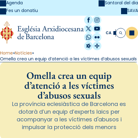
Agenda
Santoral del dia
SAVA
Fes un donatiu
Facebook
Instagram
X / Twitter
YouTube
CA
Me
Cerca
WhatsApp
Flickr
Radio Estel
Catalunya Cristi
Home
Notícies
Omella crea un equip d’atenció a les víctimes d’abusos sexuals
Omella crea un equip
d’atenció a les víctimes
d’abusos sexuals
La província eclesiàstica de Barcelona es
dotarà d’un equip d’experts laics per
acompanyar a les víctimes d'abusos i
impulsar la protecció dels menors