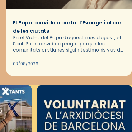
El Papa convida a portar l’Evangeli al cor
de les ciutats
En el Vídeo del Papa d’aquest mes d’agost, el
Sant Pare convida a pregar perquè les
comunitats cristianes siguin testimonis vius de
l’Evangeli enmig de les ciutats. A través d’una
pregària, el…
03/08/2026