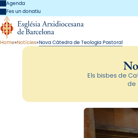
Agenda
Fes un donatiu
Home
Notícies
Nova Càtedra de Teologia Pastoral
No
Els bisbes de C
de 