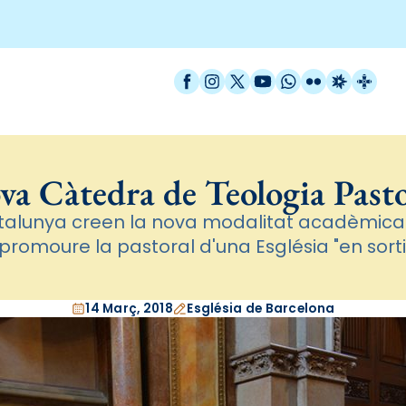
Facebook
Instagram
X / Twitter
YouTube
WhatsApp
Flickr
Radio Est
Catal
va Càtedra de Teologia Pasto
atalunya creen la nova modalitat acadèmica
promoure la pastoral d'una Església "en sort
14 Març, 2018
Església de Barcelona