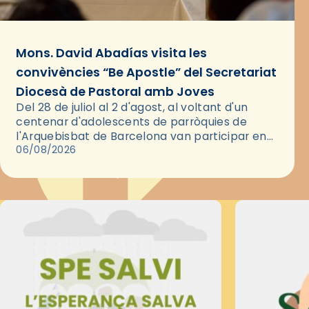
Mons. David Abadías visita les
convivències “Be Apostle” del Secretariat
Diocesà de Pastoral amb Joves
Del 28 de juliol al 2 d'agost, al voltant d'un
centenar d'adolescents de parròquies de
l'Arquebisbat de Barcelona van participar en
les convivències Be Apostle, organitzades pel
06/08/2026
Secretariat Diocesà de Pastoral amb…