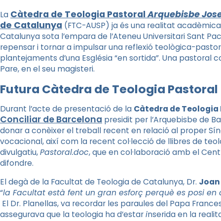
Càtedra de Teologia Pastoral
Arquebisbe Josep
La
de Catalunya
(FTC-AUSP) ja és una realitat acadèmic
Catalunya sota l’empara de l’Ateneu Universitari Sant Paci
repensar i tornar a impulsar una reflexió teològica-pastoral
plantejaments d’una Església “en sortida”. Una pastoral 
Pare, en el seu magisteri.
Futura Càtedra de Teologia Pastoral
Durant l’acte de presentació de la
Càtedra de Teologia 
Conciliar de Barcelona
presidit per l’Arquebisbe de B
donar a conèixer el treball recent en relació al proper Síno
vocacional, així com la recent col·lecció de llibres de teo
divulgatiu,
Pastoral.doc
, que en col·laboració amb el Cen
difondre.
El degà de la Facultat de Teologia de Catalunya, Dr.
Joan 
“
la Facultat està fent un gran esforç perquè es posi en
El Dr. Planellas, va recordar les paraules del Papa France
assegurava que la teologia ha d’estar
i
nserida en la realit