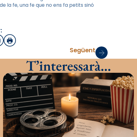
e la fe, una fe que no ens fa petits sinó
:
sApp
mail
Imprimir
Següent
T’interessarà…