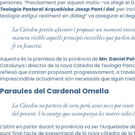
persones. “
Precisament per aquest motiu
–va afegir el D
Teologia Pastoral Arquebisbe Josep Pont i Gol
: per in
teologia estigui realment en diàleg
” va assegurar el deg
La Càtedra pretén afavorir i proposar un moment intens 
manera visible aquells principis invisibles que parlen de 
fe en Jesucrist.
Aquesta és la premissa de la ponència de
Mn. Daniel Pa
Catalunya i director de la nova Càtedra de Teologia Past
reflexió que s’aniran proposant progressivament, a travé
imprescindible actualment són necessaris que siguin treba
Paraules del Cardenal Omella
La Càtedra no parteix de zero, però, avui no es pot viure
del present. Un coratge que acompanya les nostres vides i 
L’últim en parlar durant la ponència va ser l’Arquebisbe d
punt final l’acte de presentació de la nova càtedra de la