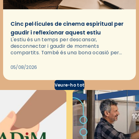
Cinc pel·lícules de cinema espiritual per
gaudir i reflexionar aquest estiu
L'estiu és un temps per descansar,
desconnectar i gaudir de moments
compartits. També és una bona ocasió per
deixar-se portar per una bona història i, a
través del cinema, reflexionar sobre les…
05/08/2026
Veure-ho tot