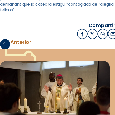
demanant que la càtedra estigui “contagiada de l’alegria d
feliços”.
Compartir
Facebook
X / Twitter
What
E
Anterior