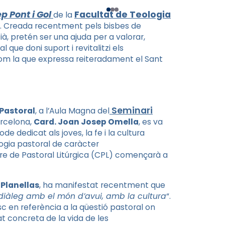
 Pont i Gol
Facultat de Teologia
de la
a. Creada recentment pels bisbes de
à, pretén ser una ajuda per a valorar,
 que doni suport i revitalitzi els
com la que expressa reiteradament el Sant
Seminari
Pastoral
, a l’Aula Magna del
arcelona,
Card. Joan Josep Omella
, es va
de dedicat als joves, la fe i la cultura
logia pastoral de caràcter
tre de Pastoral Litúrgica (CPL) començarà a
Planellas
, ha manifestat recentment que
 diàleg amb el món d’avui, amb la cultura
“.
sc en referència a la qüestió pastoral on
at concreta de la vida de les