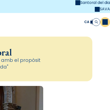
Santoral del dia
SAVA
el
unya Cristiana
CA
M
Cerca
ral
 amb el propòsit
ida"