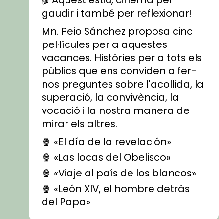
gaudir i també per reflexionar!
Mn. Peio Sánchez proposa cinc
pel·lícules per a aquestes
vacances. Històries per a tots els
públics que ens conviden a fer-
nos preguntes sobre l'acollida, la
superació, la convivència, la
vocació i la nostra manera de
mirar els altres.
🍿 «El día de la revelación»
🍿 «Las locas del Obelisco»
🍿 «Viaje al país de los blancos»
🍿 «León XIV, el hombre detrás
del Papa»
🍿 «Las ovejas detectives»