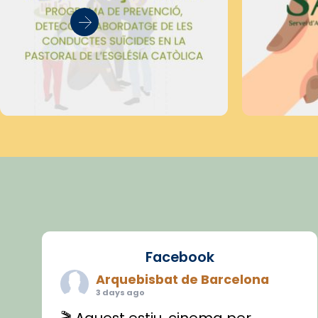
Facebook
Arquebisbat de Barcelona
3 days ago
🎬 Aquest estiu, cinema per