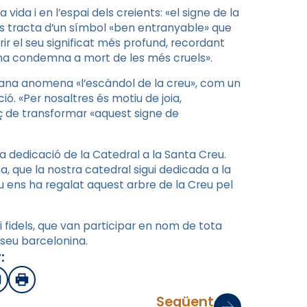
vida i en l’espai dels creients: «el signe de la
 es tracta d’un símbol «ben entranyable» que
r el seu significat més profund, recordant
 una condemna a mort de les més cruels».
istiana anomena «l’escàndol de la creu», com un
ó. «Per nosaltres és motiu de joia,
ç de transformar «aquest signe de
a dedicació de la Catedral a la Santa Creu.
 que la nostra catedral sigui dedicada a la
éu ens ha regalat aquest arbre de la Creu pel
 fidels, que van participar en nom de tota
a seu barcelonina.
:
sApp
mail
Imprimir
Següent