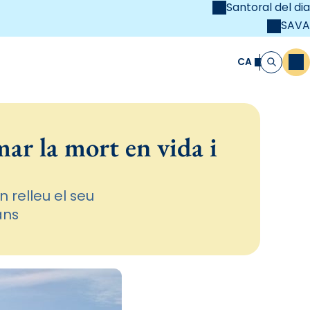
Santoral del dia
SAVA
el
unya Cristiana
CA
M
Cerca
ar la mort en vida i
 relleu el seu
ans