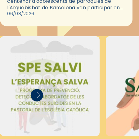
centenar d'adolescents de parròquies de
l'Arquebisbat de Barcelona van participar en
les convivències Be Apostle, organitzades pel
06/08/2026
Secretariat Diocesà de Pastoral amb…