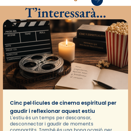
T’interessarà…
Cinc pel·lícules de cinema espiritual per
gaudir i reflexionar aquest estiu
L'estiu és un temps per descansar,
desconnectar i gaudir de moments
compartits. També és una bona ocasió per