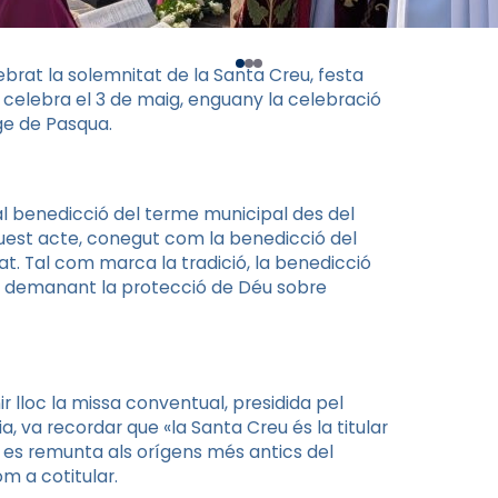
ebrat la solemnitat de la Santa Creu, festa
se celebra el 3 de maig, enguany la celebració
nge de Pasqua.
nal benedicció del terme municipal des del
aquest acte, conegut com la benedicció del
at. Tal com marca la tradició, la benedicció
s, demanant la protecció de Déu sobre
ir lloc la missa conventual, presidida pel
, va recordar que «la Santa Creu és la titular
e es remunta als orígens més antics del
m a cotitular.