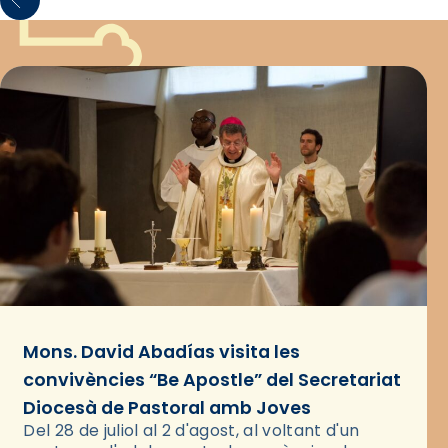
Mons. David Abadías visita les
convivències “Be Apostle” del Secretariat
Diocesà de Pastoral amb Joves
Del 28 de juliol al 2 d'agost, al voltant d'un