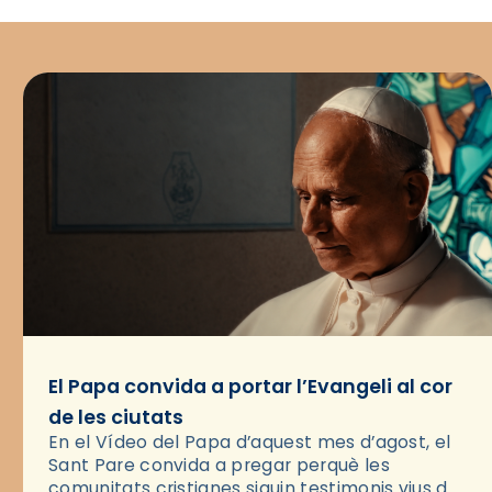
El Papa convida a portar l’Evangeli al cor
de les ciutats
En el Vídeo del Papa d’aquest mes d’agost, el
Sant Pare convida a pregar perquè les
comunitats cristianes siguin testimonis vius de