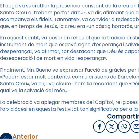
El degà va subratllar la presència constant de la creu en la 
Santa Creu el trobem pertot arreu», va dir, afirmant que
acompanya els fidels. Tanmateix, va convidar a redescobri
que, en temps de Jesús, la creu era «un càstig horrorós,
En aquest sentit, va posar en relleu el que la tradició cr
instrument de mort que esdevé signe d’esperança i salvaci
d’esperança», va afirmar, tot destacant que Déu és capa
desesperació i de mort en vida i esperança».
Finalment, Mn. Bueno va expressar l’acció de gràcies per l
«Podem estar molt contents, com a cristians de Barcelona,
Santa Creu», va dir, i va cloure l’homilia recordant que «D
qual ve la salvació del món».
La celebració va aplegar membres del Capítol, religioses i
l’arxidiòcesi en aquesta festivitat tan significativa per a l
Compartir
Facebook
X / Twitter
What
E
Anterior