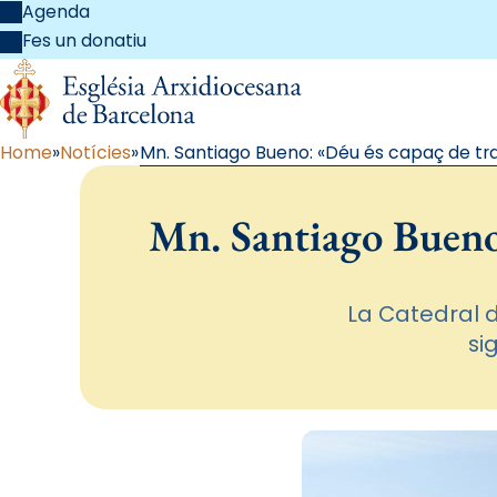
Agenda
Fes un donatiu
Home
Notícies
Mn. Santiago Bueno: «Déu és capaç de tra
Mn. Santiago Bueno:
La Catedral d
si