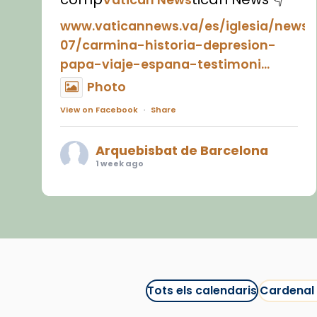
www.vaticannews.va/es/iglesia/news
07/carmina-historia-depresion-
papa-viaje-espana-testimoni...
Photo
View on Facebook
·
Share
Arquebisbat de Barcelona
1 week ago
«Avui les santes Juliana i
Semproniana ens ajuden a alçar
la mirada»
Mons. Sergi Gordo, bisbe de
Tortosa, ha presidit aquest 27 de
juliol la missa de Les Santes de
Tots els calendaris
Cardenal
Mataró.