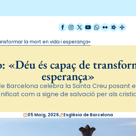
Facebook
Instagram
X / Twitter
YouTube
WhatsApp
Flickr
Radio Est
Catal
nsformar la mort en vida i esperança»
 «Déu és capaç de transform
esperança»
e Barcelona celebra la Santa Creu posant en
gnificat com a signe de salvació per als cristi
05 Maig, 2026
Església de Barcelona