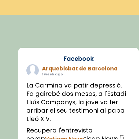
Facebook
Arquebisbat de Barcelona
1 week ago
La Carmina va patir depressió.
Fa gairebé dos mesos, a l'Estadi
Lluís Companys, la jove va fer
arribar el seu testimoni al papa
Lleó XIV.
Recupera l'entrevista
comp
tican News 👇
Vatican News