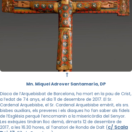
†
Mn. Miquel Adrover Santamaría, DP
Diaca de l’Arquebisbat de Barcelona, ha mort en la pau de Crist,
a l’edat de 74 anys, el dia 11 de desembre de 2017. El Sr.
Cardenal Arquebisbe, el Sr. Cardenal Arquebisbe emèrit, els srs.
bisbes auxiliars, els preveres i els diaques ho fan saber als fidels
de l’Església perquè l’encomanin a la misericòrdia del Senyor.
Les exèquies tindran lloc demà, dimarts 12 de desembre de
c/ Scala
2017, a les 16.30 hores, al Tanatori de Ronda de Dalt (