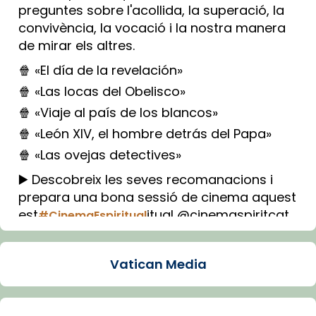
preguntes sobre l'acollida, la superació, la
convivència, la vocació i la nostra manera
de mirar els altres.
🍿 «El día de la revelación»
🍿 «Las locas del Obelisco»
🍿 «Viaje al país de los blancos»
🍿 «León XIV, el hombre detrás del Papa»
🍿 «Las ovejas detectives»
▶️ Descobreix les seves recomanacions i
prepara una bona sessió de cinema aquest
est
itual @cinemaspiritcat
#CinemaEspiritual
Imatge: Generada amb IA (OpenAI)
Video
Vatican Media
View on Facebook
·
Share