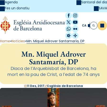
Agenda
Santoral del dia
SAVA
Fes un donatiu
Facebook
Instagram
X / Twitter
YouTube
CA
Me
Cerca
WhatsApp
Flickr
Radio Estel
Catalunya Cristi
Home
Notícies
Mn. Miquel Adrover Santamaría, DP
Mn. Miquel Adrover
Santamaría, DP
Diaca de l’Arquebisbat de Barcelona, ha
mort en la pau de Crist, a l’edat de 74 anys
11 Des, 2017
Església de Barcelona