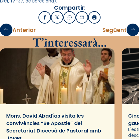
Dei, 17
-37, de Barcelona).
Compartir:
Facebook
X / Twitter
WhatsApp
Email
Imprimir
Anterior
Següent
T’interessarà…
Mons. David Abadías visita les
Cinc
convivències “Be Apostle” del
gaud
L'es
Secretariat Diocesà de Pastoral amb
desc
Joves