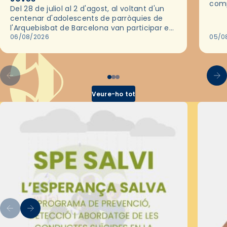
comp
Del 28 de juliol al 2 d'agost, al voltant d'un
deix
centenar d'adolescents de parròquies de
trav
l'Arquebisbat de Barcelona van participar en
les convivències Be Apostle, organitzades
06/08/2026
05/0
pel Secretariat Diocesà de Pastoral amb…
Veure-ho tot