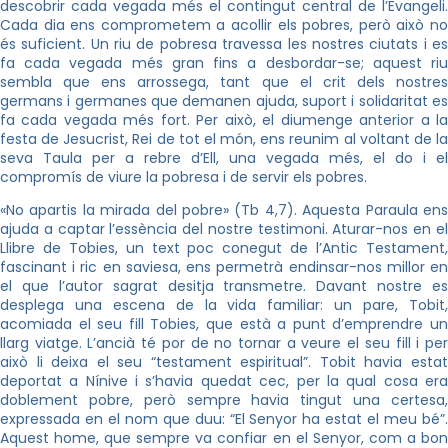
descobrir cada vegada més el contingut central de l’Evangeli.
Cada dia ens comprometem a acollir els pobres, però això no
és suficient. Un riu de pobresa travessa les nostres ciutats i es
fa cada vegada més gran fins a desbordar-se; aquest riu
sembla que ens arrossega, tant que el crit dels nostres
germans i germanes que demanen ajuda, suport i solidaritat es
fa cada vegada més fort. Per això, el diumenge anterior a la
festa de Jesucrist, Rei de tot el món, ens reunim al voltant de la
seva Taula per a rebre d’Ell, una vegada més, el do i el
compromís de viure la pobresa i de servir els pobres.
«No apartis la mirada del pobre» (Tb 4,7). Aquesta Paraula ens
ajuda a captar l’essència del nostre testimoni. Aturar-nos en el
Llibre de Tobies, un text poc conegut de l’Antic Testament,
fascinant i ric en saviesa, ens permetrà endinsar-nos millor en
el que l’autor sagrat desitja transmetre. Davant nostre es
desplega una escena de la vida familiar: un pare, Tobit,
acomiada el seu fill Tobies, que està a punt d’emprendre un
llarg viatge. L’ancià té por de no tornar a veure el seu fill i per
això li deixa el seu “testament espiritual”. Tobit havia estat
deportat a Nínive i s’havia quedat cec, per la qual cosa era
doblement pobre, però sempre havia tingut una certesa,
expressada en el nom que duu: “El Senyor ha estat el meu bé”.
Aquest home, que sempre va confiar en el Senyor, com a bon