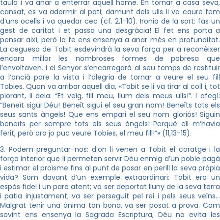
taula i va anar a enterrar aquell home. En tornar a casa seva,
cansat, es va adormir al pati; damunt dels ulls li va caure fem
d’uns ocells i va quedar cec (cf. 2,1-10). Ironia de la sort: fas un
gest de caritat i et passa una desgràcia! El fet ens porta a
pensar així; però la fe ens ensenya a anar més en profunditat.
La ceguesa de Tobit esdevindrà la seva força per a reconèixer
encara millor les nombroses formes de pobresa que
l’envoltaven. I el Senyor s’encarregarà al seu temps de restituir
a l’ancià pare la vista i l’alegria de tornar a veure el seu fill
Tobies. Quan va arribar aquell dia, «Tobit se li va tirar al coll i, tot
plorant, li deia: “Et veig, fill meu, llum dels meus ulls!”. I afegí:
“Beneït sigui Déu! Beneït sigui el seu gran nom! Beneïts tots els
seus sants àngels! Que ens empari el seu nom gloriós! Siguin
beneïts per sempre tots els seus àngels! Perquè ell m’havia
ferit, però ara jo puc veure Tobies, el meu fill!”» (11,13-15).
3. Podem preguntar-nos: d’on li venen a Tobit el coratge i la
força interior que li permeten servir Déu enmig d’un poble pagà
i estimar el proïsme fins al punt de posar en perill la seva pròpia
vida? Som davant d’un exemple extraordinari: Tobit era un
espòs fidel i un pare atent; va ser deportat lluny de la seva terra
i patia injustament; va ser perseguit pel rei i pels seus veïns…
Malgrat tenir una ànima tan bona, va ser posat a prova. Com
sovint ens ensenya la Sagrada Escriptura, Déu no evita les