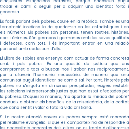
d’aquestes instigacions nefastes, perquè cadascun pugui
trobar el camí a seguir per a adquirir una identitat forta i
generosa.
És fàcil, parlant dels pobres, caure en la retòrica. També és una
temptació insidiosa la de quedar-se en les estadístiques i en
els números. Els pobres són persones, tenen rostres, històries,
cors i ànimes. Són germans i germanes amb les seves qualitats
i defectes, com tots, i és important entrar en una relació
personal amb cadascun d’ells.
El Llibre de Tobies ens ensenya com actuar de forma concreta
amb i pels pobres. És una qüestió de justícia que ens
compromet a tots a buscar-nos i trobar-nos recíprocament,
per a afavorir l’harmonia necessària, de manera que una
comunitat pugui identificar-se com a tal. Per tant, l’interès pels
pobres no s’esgota en almoines precipitades; exigeix restablir
les relacions interpersonals justes que han estat afectades per
la pobresa. D’aquesta manera, “no apartar la mirada del pobre”
condueix a obtenir els beneficis de la misericòrdia, de la caritat
que dona sentit i valor a tota la vida cristiana.
9. La nostra atenció envers els pobres sempre està marcada
pel realisme evangèlic. El que es comparteix ha de respondre a
les necessitats concretes dels altres, no es tracta d’alliberar-se