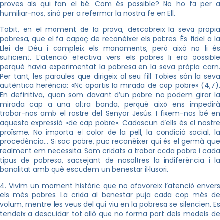
proves als qui fan el bé. Com és possible? No ho fa per a
humiliar-nos, sinó per a refermar la nostra fe en Ell.
Tobit, en el moment de la prova, descobreix la seva pròpia
pobresa, que el fa capaç de reconèixer els pobres. És fidel a la
Llei de Déu i compleix els manaments, però això no li és
suficient. L’atenció efectiva vers els pobres li era possible
perquè havia experimentat la pobresa en la seva pròpia carn.
Per tant, les paraules que dirigeix al seu fill Tobies són la seva
autèntica herència: «No apartis la mirada de cap pobre» (4,7).
En definitiva, quan som davant d’un pobre no podem girar la
mirada cap a una altra banda, perquè això ens impedirà
trobar-nos amb el rostre del Senyor Jesús. I fixem-nos bé en
aquesta expressió «de cap pobre». Cadascun d’ells és el nostre
proïsme. No importa el color de la pell, la condició social, la
procedència… Si soc pobre, puc reconèixer qui és el germà que
realment em necessita. Som cridats a trobar cada pobre i cada
tipus de pobresa, sacsejant de nosaltres la indiferència i la
banalitat amb què escudem un benestar il·lusori.
4. Vivim un moment històric que no afavoreix l’atenció envers
els més pobres. La crida al benestar puja cada cop més de
volum, mentre les veus del qui viu en la pobresa se silencien. Es
tendeix a descuidar tot allò que no forma part dels models de