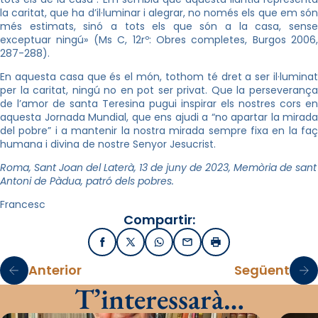
la caritat, que ha d’il·luminar i alegrar, no només els que em són
més estimats, sinó a tots els que són a la casa, sense
exceptuar ningú» (Ms C, 12rº: Obres completes, Burgos 2006,
287-288).
En aquesta casa que és el món, tothom té dret a ser il·luminat
per la caritat, ningú no en pot ser privat. Que la perseverança
de l’amor de santa Teresina pugui inspirar els nostres cors en
aquesta Jornada Mundial, que ens ajudi a “no apartar la mirada
del pobre” i a mantenir la nostra mirada sempre fixa en la faç
humana i divina de nostre Senyor Jesucrist.
Roma, Sant Joan del Laterà, 13 de juny de 2023, Memòria de sant
Antoni de Pàdua, patró dels pobres.
Francesc
Compartir:
Facebook
X / Twitter
WhatsApp
Email
Imprimir
Anterior
Següent
T’interessarà…