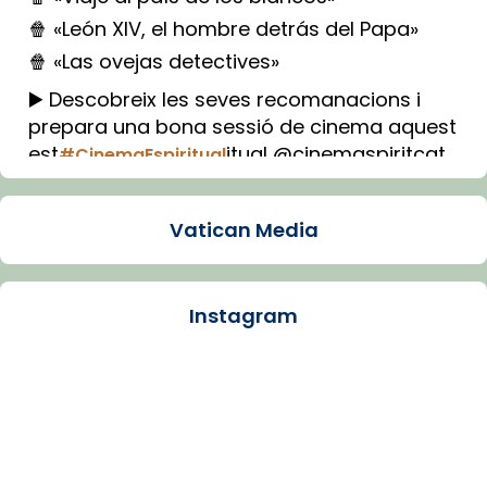
🍿 «León XIV, el hombre detrás del Papa»
🍿 «Las ovejas detectives»
▶️ Descobreix les seves recomanacions i
prepara una bona sessió de cinema aquest
est
itual @cinemaspiritcat
#CinemaEspiritual
Imatge: Generada amb IA (OpenAI)
Video
Vatican Media
View on Facebook
·
Share
Instagram
Arquebisbat de Barcelona
1 week ago
La Carmina va patir depressió. Fa gairebé
dos mesos, a l'Estadi Lluís Companys, la
jove va fer arribar el seu testimoni al papa
Lleó XIV.