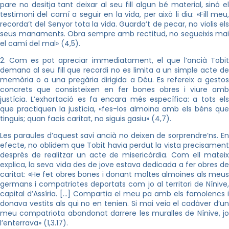
pare no desitja tant deixar al seu fill algun bé material, sinó el
testimoni del camí a seguir en la vida, per això li diu: «Fill meu,
recorda’t del Senyor tota la vida. Guarda’t de pecar, no violis els
seus manaments. Obra sempre amb rectitud, no segueixis mai
el camí del mal» (4,5).
2. Com es pot apreciar immediatament, el que l’ancià Tobit
demana al seu fill que recordi no es limita a un simple acte de
memòria o a una pregària dirigida a Déu. Es refereix a gestos
concrets que consisteixen en fer bones obres i viure amb
justícia. L’exhortació es fa encara més específica: a tots els
que practiquen la justícia, «fes-los almoina amb els béns que
tinguis; quan facis caritat, no siguis gasiu» (4,7).
Les paraules d’aquest savi ancià no deixen de sorprendre’ns. En
efecte, no oblidem que Tobit havia perdut la vista precisament
després de realitzar un acte de misericòrdia. Com ell mateix
explica, la seva vida des de jove estava dedicada a fer obres de
caritat: «He fet obres bones i donant moltes almoines als meus
germans i compatriotes deportats com jo al territori de Nínive,
capital d’Assíria. […] Compartia el meu pa amb els famolencs i
donava vestits als qui no en tenien. Si mai veia el cadàver d’un
meu compatriota abandonat darrere les muralles de Nínive, jo
l’enterrava» (1,3.17).