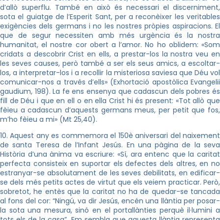
d’allò superflu. També en això és necessari el discerniment,
sota el guiatge de l’Esperit Sant, per a reconèixer les veritables
exigències dels germans i no les nostres pròpies aspiracions. El
que de segur necessiten amb més urgència és la nostra
humanitat, el nostre cor obert a l’amor. No ho oblidem: «Som
cridats a descobrir Crist en ells, a prestar-los la nostra veu en
les seves causes, però també a ser els seus amics, a escoltar-
los, a interpretar-los i a recollir la misteriosa saviesa que Déu vol
comunicar-nos a través d’ells» (Exhortació apostòlica Evangelii
gaudium, 198). La fe ens ensenya que cadascun dels pobres és
fill de Déu i que en ell o en ella Crist hi és present: «Tot allò que
fèieu a cadascun d’aquests germans meus, per petit que fos,
m’ho fèieu a mi» (Mt 25,40).
10. Aquest any es commemora el 150è aniversari del naixement
de santa Teresa de l’Infant Jesús. En una pàgina de la seva
Història d’una ànima va escriure: «Sí, ara entenc que la caritat
perfecta consisteix en suportar els defectes dels altres, en no
estranyar-se absolutament de les seves debilitats, en edificar-
se dels més petits actes de virtut que els veiem practicar. Però,
sobretot, he entès que la caritat no ha de quedar-se tancada
al fons del cor: “Ningú, va dir Jesús, encén una llàntia per posar-
la sota una mesura, sinó en el portallànties perquè il·lumini a
tots els de la casa”. Em sembla que aquesta llàntia representa