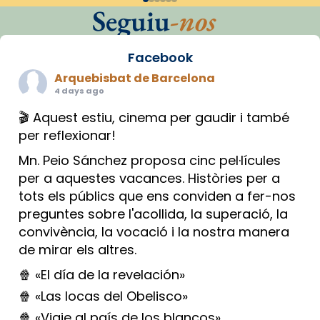
Seguiu
-nos
Facebook
Arquebisbat de Barcelona
4 days ago
🎬 Aquest estiu, cinema per gaudir i també
per reflexionar!
Mn. Peio Sánchez proposa cinc pel·lícules
per a aquestes vacances. Històries per a
tots els públics que ens conviden a fer-nos
preguntes sobre l'acollida, la superació, la
convivència, la vocació i la nostra manera
de mirar els altres.
🍿 «El día de la revelación»
🍿 «Las locas del Obelisco»
🍿 «Viaje al país de los blancos»