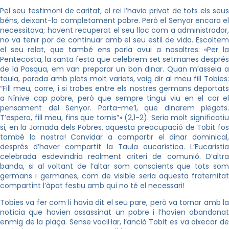
Pel seu testimoni de caritat, el rei l’havia privat de tots els seus
béns, deixant-lo completament pobre. Però el Senyor encara el
necessitava; havent recuperat el seu lloc com a administrador,
no va tenir por de continuar amb el seu estil de vida. Escoltem
el seu relat, que també ens parla avui a nosaltres: «Per la
Pentecosta, la santa festa que celebrem set setmanes després
de la Pasqua, em van preparar un bon dinar. Quan m’asseia a
taula, parada amb plats molt variats, vaig dir al meu fill Tobies:
“Fill meu, corre, i si trobes entre els nostres germans deportats
a Nínive cap pobre, però que sempre tingui viu en el cor el
pensament del Senyor. Porta-me’l, que dinarem plegats.
T’espero, fill meu, fins que tornis”» (2,1-2). Seria molt significatiu
si, en la Jornada dels Pobres, aquesta preocupació de Tobit fos
també la nostra! Convidar a compartir el dinar dominical,
després d’haver compartit la Taula eucarística. L’Eucaristia
celebrada esdevindria realment criteri de comunió. D’altra
banda, si al voltant de l’altar som conscients que tots som
germans i germanes, com de visible seria aquesta fraternitat
compartint l’àpat festiu amb qui no té el necessari!
Tobies va fer com li havia dit el seu pare, però va tornar amb la
notícia que havien assassinat un pobre i l’havien abandonat
enmig de la plaça. Sense vacil·lar, l’ancià Tobit es va aixecar de