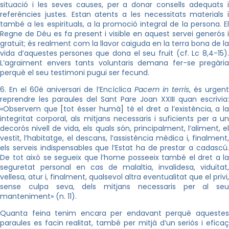
situació i les seves causes, per a donar consells adequats i
referències justes. Estan atents a les necessitats materials i
també a les espirituals, a la promoció integral de la persona. El
Regne de Déu es fa present i visible en aquest servei generós i
gratuït; és realment com la llavor caiguda en la terra bona de la
vida d’aquestes persones que dona el seu fruit (cf. Lc 8,4-15).
L’agraïment envers tants voluntaris demana fer-se pregària
perquè el seu testimoni pugui ser fecund.
6. En el 60è aniversari de l’Encíclica
Pacem in terris
, és urgen
reprendre les paraules del Sant Pare Joan XXIII quan escrivia:
«Observem que [tot ésser humà] té el dret a l’existència, a la
integritat corporal, als mitjans necessaris i suficients per a un
decorós nivell de vida, els quals són, principalment, l’aliment, el
vestit, l’habitatge, el descans, l’assistència mèdica i, finalment,
els serveis indispensables que l’Estat ha de prestar a cadascú.
De tot això se segueix que l’home posseeix també el dret a la
seguretat personal en cas de malaltia, invalidesa, viduïtat,
vellesa, atur i, finalment, qualsevol altra eventualitat que el privi,
sense culpa seva, dels mitjans necessaris per al seu
manteniment» (n. 11).
Quanta feina tenim encara per endavant perquè aquestes
paraules es facin realitat, també per mitjà d’un seriós i eficaç