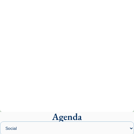
Recupera l'entrevista comp
Vatican
tican News 👇
News
www.vaticannews.va/es/iglesia/news/2026-
07/carmina-historia-depresion-papa-viaje-
espana-testimoni...
Photo
View on Facebook
·
Share
Arquebisbat de Barcelona
2 weeks ago
«Avui les santes Juliana i Semproniana ens
ajuden a alçar la mirada»
Mons. Sergi Gordo, bisbe de Tortosa, ha
presidit aquest 27 de juliol la missa de Les
Agenda
Santes de Mataró.
🔗
tinyurl.com/cvu5jmbk