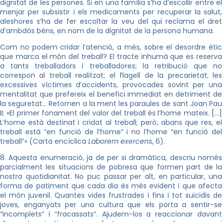
dignitat de les persones. Si en una família s’ha d’escollir entre el
menjar per subsistir i els medicaments per recuperar la salut,
aleshores s’ha de fer escoltar la veu del qui reclama el dret
d’ambdós béns, en nom de la dignitat de la persona humana.
Com no podem cridar l’atenció, a més, sobre el desordre ètic
que marca el món del treball? El tracte inhumà que es reserva
a tants treballadors i treballadores; la retribució que no
correspon al treball realitzat; el flagell de la precarietat; les
excessives víctimes d’accidents, provocades sovint per una
mentalitat que prefereix el benefici immediat en detriment de
la seguretat… Retornen a la ment les paraules de sant Joan Pau
II: «El primer fonament del valor del treball és l’home mateix. […]
L’home està destinat i cridat al treball; però, abans que res, el
treball està “en funció de l’home” i no l’home “en funció del
treball”» (Carta encíclica
Laborem exercens
, 6).
8. Aquesta enumeració, ja de per si dramàtica, descriu només
parcialment les situacions de pobresa que formen part de la
nostra quotidianitat. No puc passar per alt, en particular, una
forma de patiment que cada dia és més evident i que afecta
el món juvenil. Quantes vides frustrades i fins i tot suïcidis de
joves, enganyats per una cultura que els porta a sentir-se
“incomplets” i “fracassats”. Ajudem-los a reaccionar davant