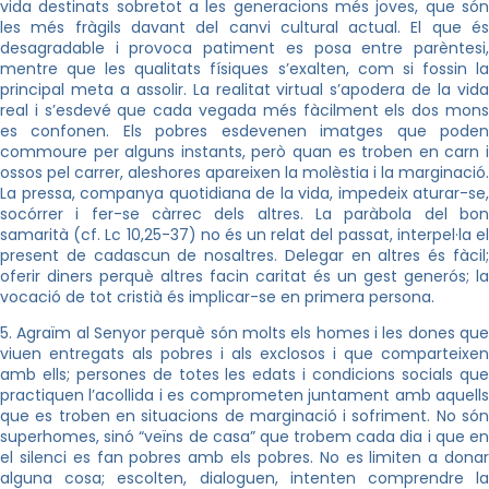
vida destinats sobretot a les generacions més joves, que són
les més fràgils davant del canvi cultural actual. El que és
desagradable i provoca patiment es posa entre parèntesi,
mentre que les qualitats físiques s’exalten, com si fossin la
principal meta a assolir. La realitat virtual s’apodera de la vida
real i s’esdevé que cada vegada més fàcilment els dos mons
es confonen. Els pobres esdevenen imatges que poden
commoure per alguns instants, però quan es troben en carn i
ossos pel carrer, aleshores apareixen la molèstia i la marginació.
La pressa, companya quotidiana de la vida, impedeix aturar-se,
socórrer i fer-se càrrec dels altres. La paràbola del bon
samarità (cf. Lc 10,25-37) no és un relat del passat, interpel·la el
present de cadascun de nosaltres. Delegar en altres és fàcil;
oferir diners perquè altres facin caritat és un gest generós; la
vocació de tot cristià és implicar-se en primera persona.
5. Agraïm al Senyor perquè són molts els homes i les dones que
viuen entregats als pobres i als exclosos i que comparteixen
amb ells; persones de totes les edats i condicions socials que
practiquen l’acollida i es comprometen juntament amb aquells
que es troben en situacions de marginació i sofriment. No són
superhomes, sinó “veïns de casa” que trobem cada dia i que en
el silenci es fan pobres amb els pobres. No es limiten a donar
alguna cosa; escolten, dialoguen, intenten comprendre la