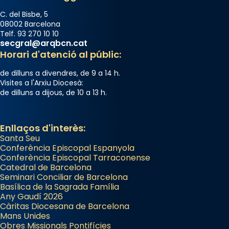
📸 Dr. G. Simón
C. del Bisbe, 5
Photo
08002 Barcelona
Telf. 93 270 10 10
View on Facebook
·
Share
secgral@arqbcn.cat
Horari d'atenció al públic:
Arquebisbat de Barcelona
de dilluns a divendres, de 9 a 14 h.
2 weeks ago
Visites a l'Arxiu Diocesà:
de dilluns a dijous, de 10 a 13 h.
Memòria de les santes Juliana i
Semproniana, verges i màrtirs.
Acompanyant la història de sant Cugat, a
Enllaços d'interès:
Santa Seu
partir de l’Edat Mitjana sorgeix la tradició
Conferència Episcopal Espanyola
que les santes Juliana (“relatiu a Júlia”) i
Conferència Episcopal Tarraconense
Semproniana (“relatiu a Semprònia =
Catedral de Barcelona
eterna”) són deixebles seves. I l’any 1667, el
Seminari Conciliar de Barcelona
Basílica de la Sagrada Família
frare Joan Gaspar Roig, afirma en una obra
Any Gaudí 2026
que les santes són filles de l’antiga Iluro.
Càritas Diocesana de Barcelona
Mataró en reivindicarà les relíquies fins que
Mans Unides
Obres Missionals Pontifícies
les aconseguirà el 1772. L’ofici que es canta