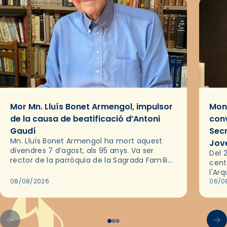
Mor Mn. Lluís Bonet Armengol, impulsor
Mons
de la causa de beatificació d’Antoni
conv
Gaudí
Sec
Mn. Lluís Bonet Armengol ha mort aquest
Jov
divendres 7 d’agost, als 95 anys. Va ser
Del 2
rector de la parròquia de la Sagrada Família
cent
de Barcelona durant 25 anys, entre 1993 i
l'Ar
2018,…
08/08/2026
les 
06/0
pel 