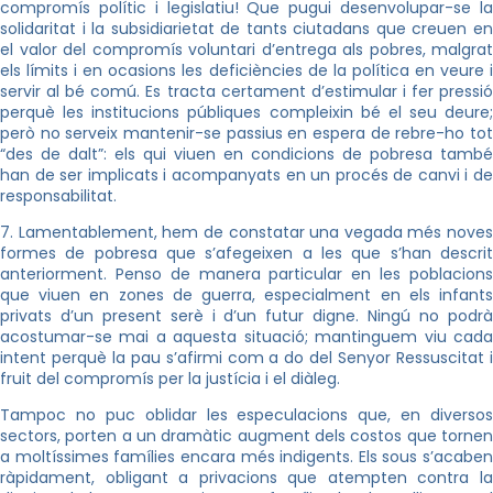
compromís polític i legislatiu! Que pugui desenvolupar-se la
solidaritat i la subsidiarietat de tants ciutadans que creuen en
el valor del compromís voluntari d’entrega als pobres, malgrat
els límits i en ocasions les deficiències de la política en veure i
servir al bé comú. Es tracta certament d’estimular i fer pressió
perquè les institucions públiques compleixin bé el seu deure;
però no serveix mantenir-se passius en espera de rebre-ho tot
“des de dalt”: els qui viuen en condicions de pobresa també
han de ser implicats i acompanyats en un procés de canvi i de
responsabilitat.
7. Lamentablement, hem de constatar una vegada més noves
formes de pobresa que s’afegeixen a les que s’han descrit
anteriorment. Penso de manera particular en les poblacions
que viuen en zones de guerra, especialment en els infants
privats d’un present serè i d’un futur digne. Ningú no podrà
acostumar-se mai a aquesta situació; mantinguem viu cada
intent perquè la pau s’afirmi com a do del Senyor Ressuscitat i
fruit del compromís per la justícia i el diàleg.
Tampoc no puc oblidar les especulacions que, en diversos
sectors, porten a un dramàtic augment dels costos que tornen
a moltíssimes famílies encara més indigents. Els sous s’acaben
ràpidament, obligant a privacions que atempten contra la