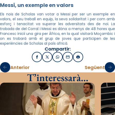
Messi, un exemple en valors
Els nois de
Scholas
van votar a Messi per ser un exemple en
valors, el seu treball en equip, la seva solidaritat i per com amb
esforç i tenacitat va superar les adversitats des de noi. La
trobada
de de
l Corral i Messi es dóna a menys de 48 hores qu
Francesc iniciï una gira per Àfrica, en la qual visitarà Moçambic i
on es trobarà amb el grup de joves que participen de les
experiències de
Scholas
al país africà.
Compartir:
Facebook
X / Twitter
WhatsApp
Email
Imprimir
Anterior
Següent
T’interessarà…