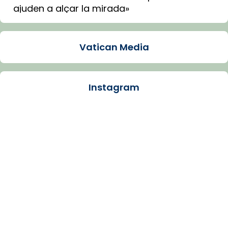
ajuden a alçar la mirada»
Mons. Sergi Gordo, bisbe de Tortosa, ha
presidit aquest 27 de juliol la missa de Les
Vatican Media
Santes de Mataró.
🔗
tinyurl.com/cvu5jmbk
📸 J. Merino
Instagram
Photo
View on Facebook
·
Share
Arquebisbat de Barcelona
is at Catedral
de Barcelona.
1 week ago
Aquest dilluns, 27 de juliol, ha tingut lloc la
missa d’acció de gràcies en agraïment al
comitè organitzador de la visita apostòlica
del Sant Pare Lleó XIV a Barcelona, i als