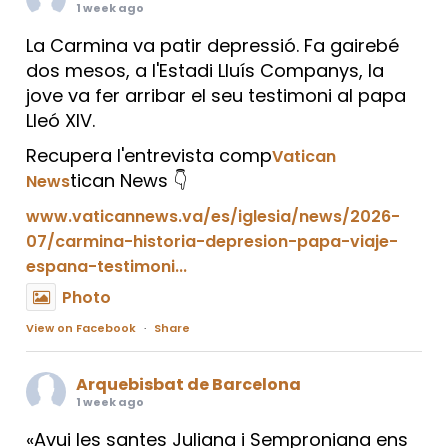
1 week ago
La Carmina va patir depressió. Fa gairebé
dos mesos, a l'Estadi Lluís Companys, la
jove va fer arribar el seu testimoni al papa
Lleó XIV.
Recupera l'entrevista comp
Vatican
tican News 👇
News
www.vaticannews.va/es/iglesia/news/2026-
07/carmina-historia-depresion-papa-viaje-
espana-testimoni...
Photo
View on Facebook
·
Share
Arquebisbat de Barcelona
1 week ago
«Avui les santes Juliana i Semproniana ens