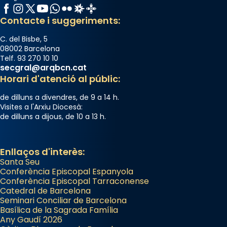
Facebook
Instagram
X / Twitter
YouTube
WhatsApp
Flickr
Radio Estel
Catalunya Cristiana
Contacte i suggeriments:
C. del Bisbe, 5
08002 Barcelona
Telf. 93 270 10 10
secgral@arqbcn.cat
Horari d'atenció al públic:
de dilluns a divendres, de 9 a 14 h.
Visites a l'Arxiu Diocesà:
de dilluns a dijous, de 10 a 13 h.
Enllaços d'interès:
Santa Seu
Conferència Episcopal Espanyola
Conferència Episcopal Tarraconense
Catedral de Barcelona
Seminari Conciliar de Barcelona
Basílica de la Sagrada Família
Any Gaudí 2026