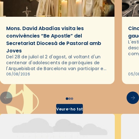
Mons. David Abadías visita les
Cinc
convivències “Be Apostle” del
gaud
L'es
Secretariat Diocesà de Pastoral amb
desc
Joves
comp
Del 28 de juliol al 2 d'agost, al voltant d'un
deix
centenar d'adolescents de parròquies de
trav
l'Arquebisbat de Barcelona van participar en
les convivències Be Apostle, organitzades
06/08/2026
05/0
pel Secretariat Diocesà de Pastoral amb…
Veure-ho tot