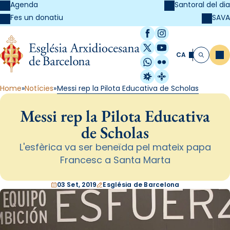
Agenda
Santoral del dia
SAVA
Fes un donatiu
Facebook
Instagram
X / Twitter
YouTube
CA
Me
Cerca
WhatsApp
Flickr
Radio Estel
Catalunya Cristi
Home
Notícies
Messi rep la Pilota Educativa de Scholas
Messi rep la Pilota Educativa
de Scholas
L'esfèrica va ser beneïda pel mateix papa
Francesc a Santa Marta
03 Set, 2019
Església de Barcelona