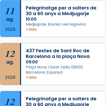
«Si vols saber què és calor, ves per les
Santes a Mataró»🥵.
11
Pelegrinatge per a solters de
30 a 60 anys a Medjugorje
Photo
ag.
10:00
View on Facebook
·
Share
Medjugorje, Bòsnia i Herzegovina
2026
+ info
Arquebisbat de Barcelona
2 weeks ago
Jaume, fill de Zebedeu, és juntament amb el
12
437 Festes de Sant Roc de
seu germà Joan i Pere un dels que
Barcelona a la plaça Nova
acompanyava més de prop Jesús.
ag.
09:00
Plaça Nova, Ciutat Vella, 08002
Segons el llibre dels Fets (12,2) fou el primer
Barcelona, Espanya
apòstol màrtir, decapitat a Jerusalem per
2026
+ info
Herodes Agripa (vers l'any 44).
Patró de Galícia, després de les invasions
musulmanes fou venerat com a patró dels
12
Pelegrinatge per a solters de
Regnes castellans i més tard de tota
30 a 60 anys a Medjugorje
Espanya.