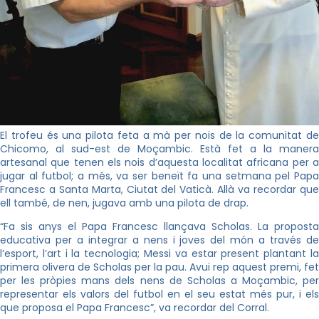
El trofeu és una pilota feta a mà per nois de la comunitat de
Chicomo
, al sud-est de Moçambic. Està fet a la manera
artesanal que tenen els nois d’aquesta localitat africana per a
jugar al futbol; a més, va ser beneït fa una setmana pel Papa
Francesc a Santa Marta, Ciutat del Vaticà. Allà va recordar que
ell també, de nen, jugava amb una pilota de drap.
“Fa sis anys el Papa Francesc llançava
Scholas
. La proposta
educativa per a integrar a nens i joves del món a través de
l’esport, l’art i la tecnologia; Messi va estar present plantant la
primera olivera de
Scholas
per la pau. Avui rep aquest premi, fet
per les pròpies mans dels nens de
Scholas
a Moçambic, pe
representar els valors del futbol en el seu estat més pur, i els
que proposa el Papa Francesc”, va recordar del Corral.