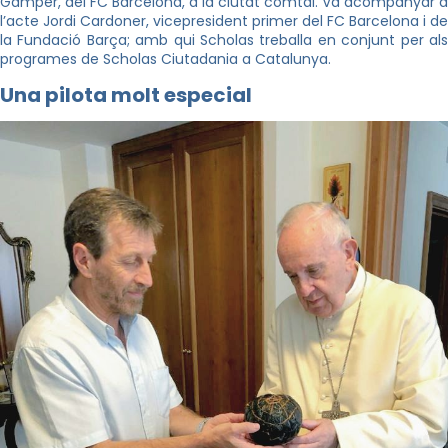
Gamper
, del FC Barcelona, a la ciutat comtal. Va acompanyar a
l’acte Jordi Cardoner, vicepresident primer del FC Barcelona i de
la Fundació Barça; amb qui
Scholas
treballa en conjunt per als
programes de
Scholas
Ciutadania a Catalunya.
Una pilota molt especial