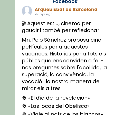
Facebook
Arquebisbat de Barcelona
4 days ago
🎬 Aquest estiu, cinema per
gaudir i també per reflexionar!
Mn. Peio Sánchez proposa cinc
pel·lícules per a aquestes
vacances. Històries per a tots els
públics que ens conviden a fer-
nos preguntes sobre l'acollida, la
superació, la convivència, la
vocació i la nostra manera de
mirar els altres.
🍿 «El día de la revelación»
🍿 «Las locas del Obelisco»
🍿 «Viaje al país de los blancos»