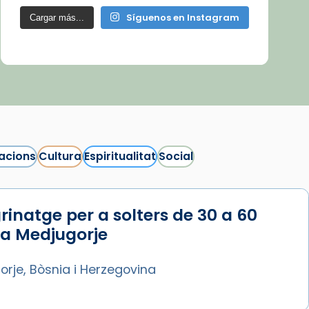
Síguenos en Instagram
Cargar más...
acions
Cultura
Espiritualitat
Social
rinatge per a solters de 30 a 60
 a Medjugorje
rje, Bòsnia i Herzegovina