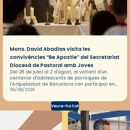
Mons. David Abadías visita les
convivències “Be Apostle” del Secretariat
Diocesà de Pastoral amb Joves
Del 28 de juliol al 2 d'agost, al voltant d'un
centenar d'adolescents de parròquies de
l'Arquebisbat de Barcelona van participar en
les convivències Be Apostle, organitzades pel
06/08/2026
Secretariat Diocesà de Pastoral amb…
Veure-ho tot