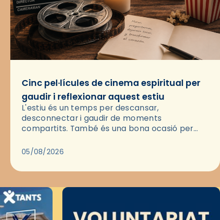
Cinc pel·lícules de cinema espiritual per
gaudir i reflexionar aquest estiu
L'estiu és un temps per descansar,
desconnectar i gaudir de moments
compartits. També és una bona ocasió per
deixar-se portar per una bona història i, a
través del cinema, reflexionar sobre les…
05/08/2026