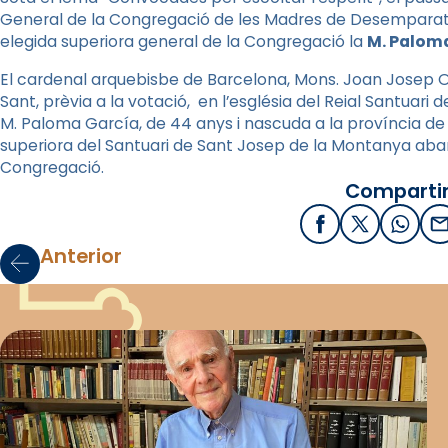
General de la Congregació de les Madres de Desemparats
elegida superiora general de la Congregació la
M. Paloma
El cardenal arquebisbe de Barcelona, Mons. Joan Josep Omel
Sant, prèvia a la votació, en l’església del Reial Santuari
M. Paloma García, de 44 anys i nascuda a la província de 
superiora del Santuari de Sant Josep de la Montanya aban
Congregació.
Compartir
Facebook
X / Twitter
What
E
Anterior