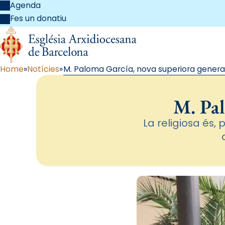
Agenda
Fes un donatiu
Home
Notícies
M. Paloma García, nova superiora genera
M. Pal
La religiosa és,