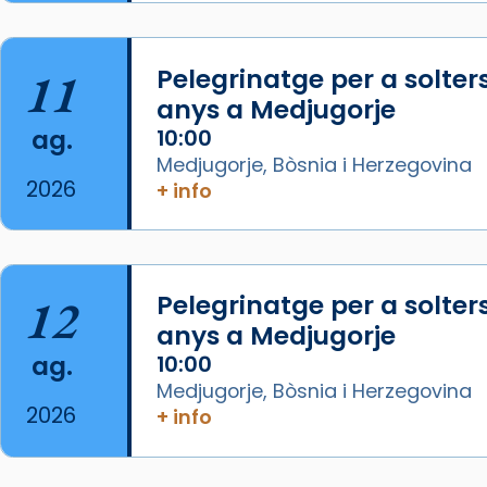
La Carmina va patir depressió.
Fa gairebé dos mesos, a l'Estadi
11
Pelegrinatge per a solter
Lluís Companys, la jove va fer
anys a Medjugorje
arribar el seu testimoni al papa
ag.
10:00
Lleó XIV.
Medjugorje, Bòsnia i Herzegovina
Recupera l'entrevista
2026
+ info
comp
tican News 👇
Vatican News
www.vaticannews.va/es/iglesia/news
07/carmina-historia-depresion-
12
Pelegrinatge per a solter
papa-viaje-espana-testimoni...
anys a Medjugorje
Photo
ag.
10:00
View on Facebook
·
Share
Medjugorje, Bòsnia i Herzegovina
2026
+ info
Arquebisbat de Barcelona
2 weeks ago