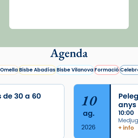
Agenda
 Omella
Bisbe Abadías
Bisbe Vilanova
Formació
Celebr
s de 30 a 60
10
Peleg
anys
ag.
10:00
Medjugo
2026
+ info