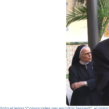
Sota el lema “Convocades per escoltar l’esperit”, el passat