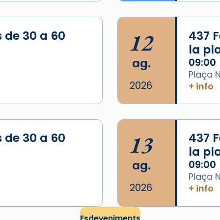
s de 30 a 60
12
437 F
la p
ag.
09:00
Plaça N
2026
+ info
/2026-
s de 30 a 60
13
437 F
la p
ag.
09:00
Plaça N
2026
+ info
Esdeveniments