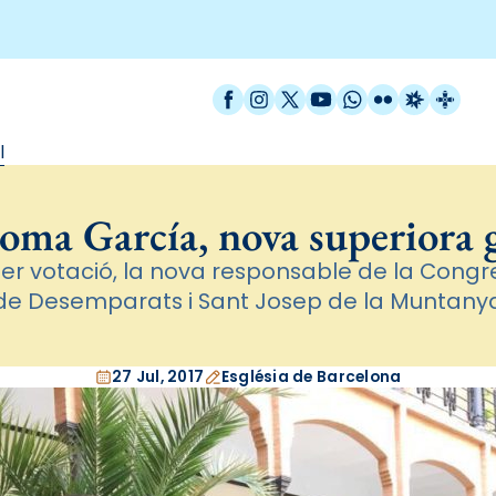
Facebook
Instagram
X / Twitter
YouTube
WhatsApp
Flickr
Radio Est
Catal
l
oma García, nova superiora 
 per votació, la nova responsable de la Con
de Desemparats i Sant Josep de la Muntany
27 Jul, 2017
Església de Barcelona