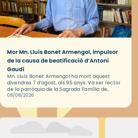
Mor Mn. Lluís Bonet Armengol, impulsor
de la causa de beatificació d’Antoni
Gaudí
Mn. Lluís Bonet Armengol ha mort aquest
divendres 7 d’agost, als 95 anys. Va ser rector
de la parròquia de la Sagrada Família de
Barcelona durant 25 anys, entre 1993 i 2018,…
08/08/2026