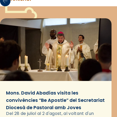
Mons. David Abadías visita les
convivències “Be Apostle” del Secretariat
Diocesà de Pastoral amb Joves
Del 28 de juliol al 2 d'agost, al voltant d'un