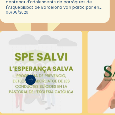
centenar d'adolescents de parròquies de
l'Arquebisbat de Barcelona van participar en
les convivències Be Apostle, organitzades pel
06/08/2026
Secretariat Diocesà de Pastoral amb…