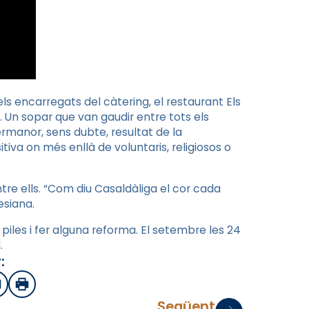
els encarregats del càtering, el restaurant Els
. Un sopar que van gaudir entre tots els
rmanor, sens dubte, resultat de la
tiva on més enllà de voluntaris, religiosos o
tre ells. “Com diu Casaldàliga el cor cada
siana.
piles i fer alguna reforma. El setembre les 24
.
:
sApp
mail
Imprimir
Següent