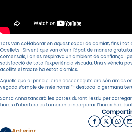
Tots van col·laborar en aquest sopar de comiat, fins i tot 
Ocellets i
Sirvent
que van oferir l’àpat de manera gratuïta
comensals, i on es respirava un ambient de confiança i ge
satisfacció de tota l’experiència viscuda. Una vivència posi
acollits el tracte ha estat d’amics.
Aquells que al principi eren desconeguts ara són amics en
vegada s’omple de més noms!”- destaca la germana tere
Santa Anna tancarà les portes durant l’estiu per carregar 
hores d’obertura es tornaran a incorporar l’horari habitual
Compartir
Facebook
X / Twitter
What
E
Anterior