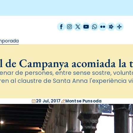
Facebook
Instagram
X / Twitter
YouTube
WhatsApp
Flickr
Radio Est
Catal
emporada
l de Campanya acomiada la
nar de persones, entre sense sostre, voluntari
ren al claustre de Santa Anna l'experiència v
20 Jul, 2017
Montse Punsoda