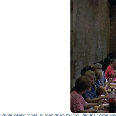
Taules preparades, el menjar en marxa, i alguns comensals