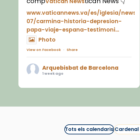
comp
tican News 👇
Vatican News
www.vaticannews.va/es/iglesia/news
07/carmina-historia-depresion-
papa-viaje-espana-testimoni...
Photo
View on Facebook
·
Share
Arquebisbat de Barcelona
1 week ago
«Avui les santes Juliana i
Semproniana ens ajuden a alçar
la mirada»
Mons. Sergi Gordo, bisbe de
Tortosa, ha presidit aquest 27 de
juliol la missa de Les Santes de
Tots els calendaris
Cardenal
Mataró.