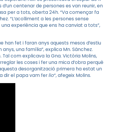
d’un centenar de persones es van reunir, en
sa per a tots, oberta
24h
. “Va començar fa
hez
. “L’acolliment a les persones sense
t una experiència que ens ha canviat a tots”,
que han fet i faran anys aquests mesos d’estiu
n anys, una família”, explica
Mn
. Sánchez.
s. Tal com explicava la
Gna
. Victòria Molins,
reglar les coses i fer una mica d’obra perquè
 aquesta desorganització primera ha estat un
a dir el papa vam fer
lio
“, afegeix Molins.