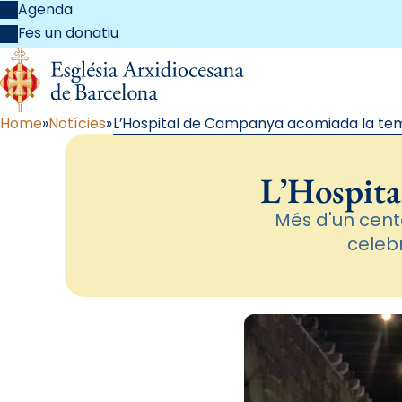
Agenda
Fes un donatiu
Home
Notícies
L’Hospital de Campanya acomiada la t
L’Hospita
Més d'un cente
celeb