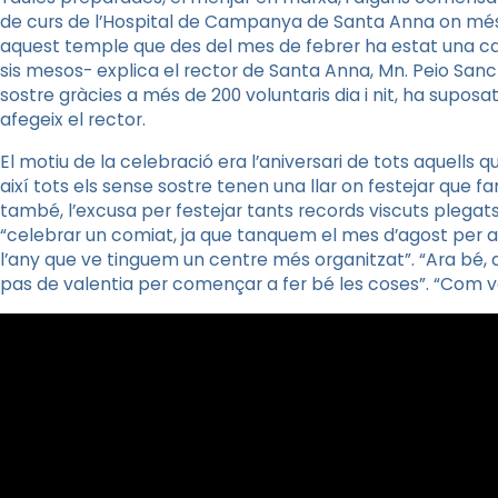
de curs de l’Hospital de Campanya de Santa Anna on més 
aquest temple que des del mes de febrer ha estat una ca
sis mesos- explica el rector de Santa Anna,
Mn
.
Peio
Sanc
sostre gràcies a més de 200 voluntaris dia i nit, ha suposa
afegeix el rector.
El motiu de la celebració era l’aniversari de tots aquells 
així tots els sense sostre tenen una llar on festejar que fa
també
, l’excusa per festejar tants records viscuts plegat
“celebrar un comiat, ja que tanquem el mes d’agost per ar
l’any que ve tinguem un centre més organitzat”. “Ara bé,
pas de valentia per començar a fer bé les coses”. “Com v