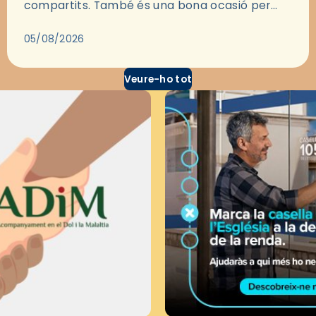
compartits. També és una bona ocasió per
deixar-se portar per una bona història i, a
través del cinema, reflexionar sobre les…
05/08/2026
Veure-ho tot