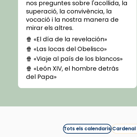
nos preguntes sobre l'acollida, la
superació, la convivència, la
vocació i la nostra manera de
mirar els altres.
🍿 «El día de la revelación»
🍿 «Las locas del Obelisco»
🍿 «Viaje al país de los blancos»
🍿 «León XIV, el hombre detrás
del Papa»
🍿 «Las ovejas detectives»
▶️ Descobreix les seves
recomanacions i prepara una
bona sessió de cinema aquest
est
itual
#CinemaEspiritual
Tots els calendaris
Cardenal
@cinemaspiritcat