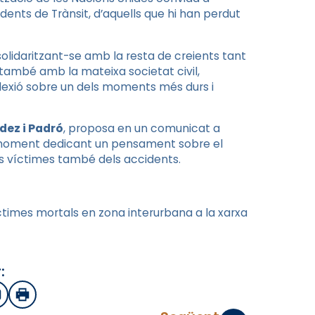
dents de Trànsit, d’aquells que hi han perdut
solidaritzant-se amb la resta de creients tant
també amb la mateixa societat civil,
reflexió sobre un dels moments més durs i
ndez i Padró
, proposa en un comunicat a
n moment dedicant un pensament sobre el
ps víctimes també dels accidents.
 víctimes mortals en zona interurbana a la xarxa
:
sApp
mail
Imprimir