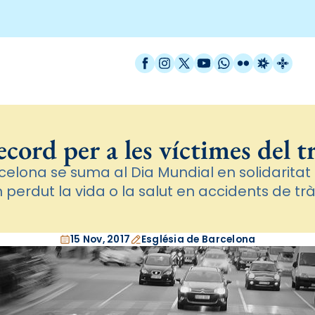
Facebook
Instagram
X / Twitter
YouTube
WhatsApp
Flickr
Radio Est
Catal
cord per a les víctimes del t
rcelona se suma al Dia Mundial en solidarita
 perdut la vida o la salut en accidents de trà
15 Nov, 2017
Església de Barcelona