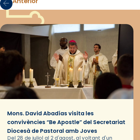
Anterior
Mons. David Abadías visita les
convivències “Be Apostle” del Secretariat
Diocesà de Pastoral amb Joves
Del 28 de juliol al 2 d'agost, al voltant d'un