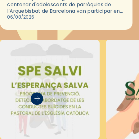
centenar d'adolescents de parròquies de
l'Arquebisbat de Barcelona van participar en
les convivències Be Apostle, organitzades pel
06/08/2026
Secretariat Diocesà de Pastoral amb…