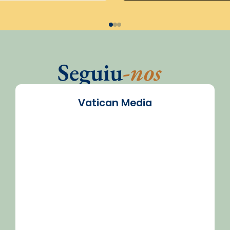
Seguiu
-nos
Vatican Media