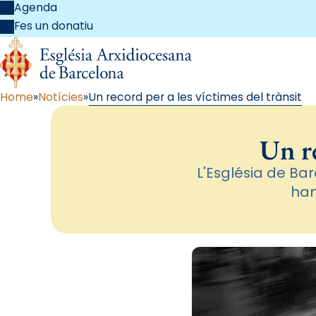
Agenda
Fes un donatiu
Home
Notícies
Un record per a les víctimes del trànsit
Un re
L'Església de Ba
han