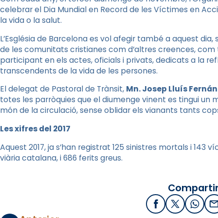
celebrar el Dia Mundial en Record de les Víctimes en Acci
la vida o la salut.
L’Església de Barcelona es vol afegir també a aquest dia, 
de les comunitats cristianes com d’altres creences, com 
participant en els actes, oficials i privats, dedicats a la 
transcendents de la vida de les persones.
El delegat de Pastoral de Trànsit,
Mn
. Josep Lluís Ferná
totes les parròquies que el diumenge vinent es tingui u
món de la circulació, sense oblidar els vianants tants co
Les xifres del 2017
Aquest 2017, ja s’han registrat 125 sinistres mortals i 143
viària catalana, i 686 ferits greus.
Compartir
Facebook
X / Twitter
What
E