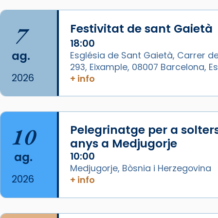
Imatge: Generada amb IA
(OpenAI)
7
Festivitat de sant Gaietà
Video
18:00
ag.
Església de Sant Gaietà, Carrer de
View on Facebook
·
Share
293, Eixample, 08007 Barcelona, 
2026
+ info
Arquebisbat de Barcelona
1 week ago
La Carmina va patir depressió.
Fa gairebé dos mesos, a l'Estadi
10
Pelegrinatge per a solter
Lluís Companys, la jove va fer
anys a Medjugorje
arribar el seu testimoni al papa
ag.
10:00
Lleó XIV.
Medjugorje, Bòsnia i Herzegovina
Recupera l'entrevista
2026
+ info
comp
tican News 👇
Vatican News
www.vaticannews.va/es/iglesia/news