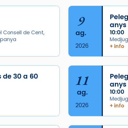
9
Peleg
anys
ag.
10:00
l Consell de Cent,
Espanya
Medjugo
2026
+ info
s de 30 a 60
11
Peleg
anys
ag.
10:00
Medjugo
2026
+ info
/2026-