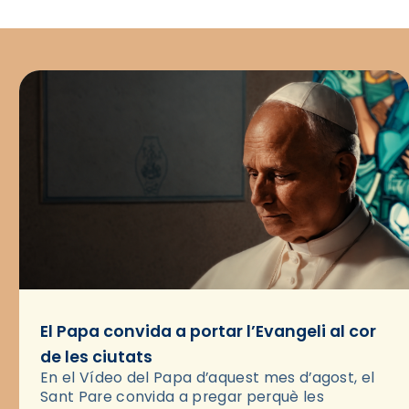
El Papa convida a portar l’Evangeli al cor
de les ciutats
En el Vídeo del Papa d’aquest mes d’agost, el
Sant Pare convida a pregar perquè les