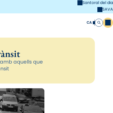
Santoral del dia
SAVA
el
unya Cristiana
CA
M
Cerca
rànsit
t amb aquells que
nsit