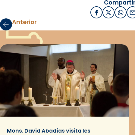
Compartir
Facebook
X / Twitter
What
E
Anterior
Mons. David Abadías visita les