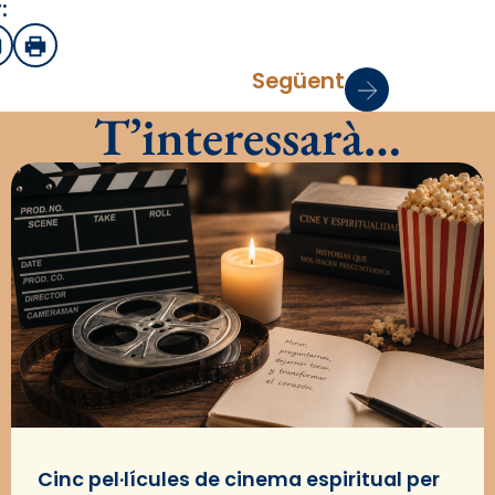
:
sApp
mail
Imprimir
Següent
T’interessarà…
Cinc pel·lícules de cinema espiritual per