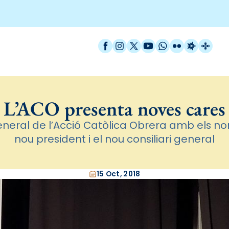
Facebook
Instagram
X / Twitter
YouTube
WhatsApp
Flickr
Radio Est
Catal
L’ACO presenta noves cares
neral de l’Acció Catòlica Obrera amb els 
nou president i el nou consiliari general
15 Oct, 2018