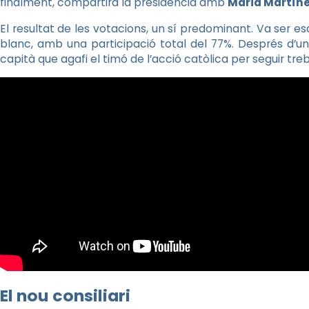
finalment, compartirà la presidència amb
Maria Martín
El resultat de les votacions, un sí predominant. Va ser esc
blanc, amb una participació total del 77%. Després d’un
capità que agafi el timó de l’acció catòlica per seguir tr
El nou consiliari