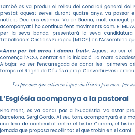
També es va produir el relleu del consiliari general de
prestat aquest servei durant quatre anys, va passar e
notícia, Déu ens estima». Va dir Baena, molt conegut p
acompanyat i ho continua fent moviments com. El MIJAC
per la seva banda, presentarà la seva candidatura 
Treballadors Cristians Europeu (MTCE) en l’Assemblea que 
«Aneu per tot arreu i doneu fruit»
. Aquest va ser el
comença l’ACO, centrat en la iniciació. La mare abades
Albajar, va ser l’encarregada de donar les primeres or
temps i el Regne de Déu és a prop. Convertiu-vos i creieu
Les persones que estimen i que són lliures fan nosa, per a
L’Església acompanya a la pastoral
Finalment, es va donar pas a l’Eucaristia. Va estar pres
Barcelona, Sergi Gordo. Al seu torn, acompanyarà els m
una línia de continuïtat entre el bisbe Carrera, el bisbe
jornada que proposa recollir tot el que trobin en el camí i 