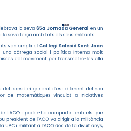
lebrava la seva
65a Jornada General
en un
 la seva força amb tots els seus militants.
ants van omplir el
Col·legi Salesià Sant Joan
una càrrega social i política interna molt
emisses del moviment per transmetre-les allà
 del consiliari general i l’establiment del nou
sor de matemàtiques vinculat a iniciatives
nt de l’ACO i poder-ho compartir amb els que
 president de l’ACO va dirigir a la militància
UPC i militant a l’ACO des de fa divuit anys,