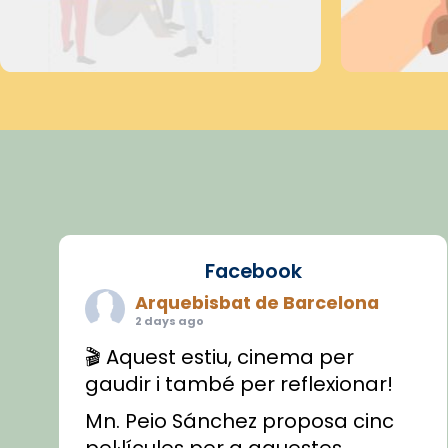
Facebook
Arquebisbat de Barcelona
2 days ago
🎬 Aquest estiu, cinema per
gaudir i també per reflexionar!
Mn. Peio Sánchez proposa cinc
pel·lícules per a aquestes