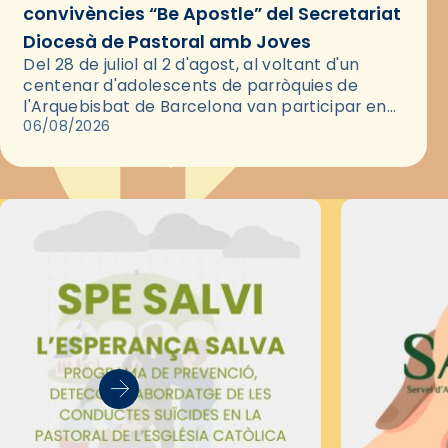
convivències “Be Apostle” del Secretariat
Diocesà de Pastoral amb Joves
Del 28 de juliol al 2 d'agost, al voltant d'un
centenar d'adolescents de parròquies de
l'Arquebisbat de Barcelona van participar en
les convivències Be Apostle, organitzades pel
06/08/2026
Secretariat Diocesà de Pastoral amb…