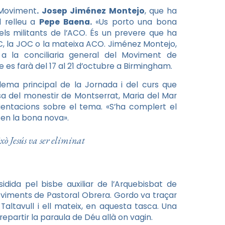
l Moviment
.
Josep Jiménez Montejo
, que ha
l relleu a
Pepe Baena.
«Us porto una bona
els militants de l’ACO. És un prevere que ha
, la JOC o la mateixa ACO. Jiménez Montejo,
a la conciliaria general del Moviment de
es farà del 17 al 21 d’octubre a Birmingham.
 lema principal de la Jornada i del curs que
sa del monestir de Montserrat, Maria del Mar
ientacions sobre el tema. «S’ha complert el
 en la bona nova».
ixò Jesús va ser eliminat
idida pel bisbe auxiliar de l’Arquebisbat de
oviments de Pastoral Obrera. Gordo va traçar
 Taltavull i ell mateix, en aquesta tasca. Una
repartir la paraula de Déu allà on vagin.