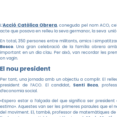
Acció Catòlica Obrera
L’
, coneguda pel nom ACO, ce
acte que posava en relleu la seva germanor, la seva unió i
En total, 350 persones entre militants, amics i simpatitz
Bosco
. Una gran celebració de la família obrera amb 
important en un dia clau. Per això, van recordar les pr
on vagin.
El nou president
Per tant, una jornada amb un objectiu a complir. El relleu
president de l’ACO. El candidat,
Santi Boza
, profes
d’economia social.
«Espero estar a l’alçada del que significa ser preside
estimo». Aquestes van ser les primeres paraules que el nou
del moviment. El, també, professor de matemàtiques de la 