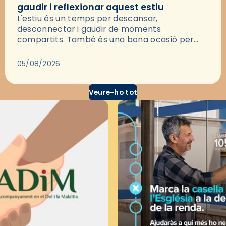
gaudir i reflexionar aquest estiu
L'estiu és un temps per descansar,
desconnectar i gaudir de moments
compartits. També és una bona ocasió per
deixar-se portar per una bona història i, a
través del cinema, reflexionar sobre les…
05/08/2026
Veure-ho tot