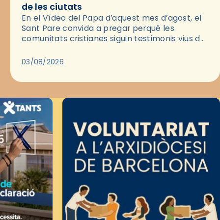
de les ciutats
En el Vídeo del Papa d’aquest mes d’agost, el
Sant Pare convida a pregar perquè les
comunitats cristianes siguin testimonis vius de
l’Evangeli enmig de les ciutats. A través d’una
pregària, el…
03/08/2026