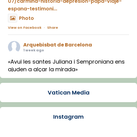
07/carmina-historia-depresion-papa-viaje-
espana-testimoni...
Photo
View on Facebook
·
Share
Arquebisbat de Barcelona
1 week ago
«Avui les santes Juliana i Semproniana ens
ajuden a alçar la mirada»
Mons. Sergi Gordo, bisbe de Tortosa, ha
presidit aquest 27 de juliol la missa de Les
Vatican Media
Santes de Mataró.
🔗
tinyurl.com/cvu5jmbk
📸 J. Merino
Instagram
Photo
View on Facebook
·
Share