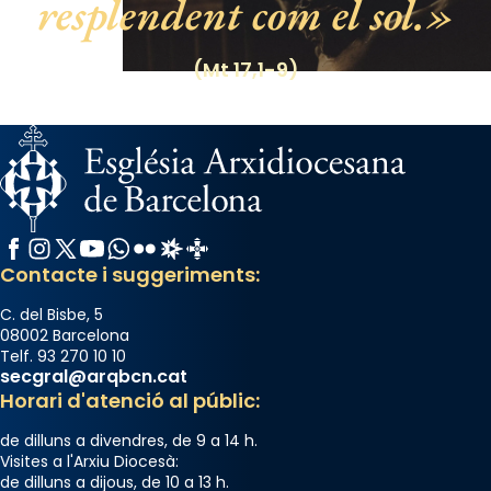
resplendent com el sol.
View on Facebook
·
Share
(Mt 17,1-9)
Facebook
Instagram
X / Twitter
YouTube
WhatsApp
Flickr
Radio Estel
Catalunya Cristiana
Contacte i suggeriments:
C. del Bisbe, 5
08002 Barcelona
Telf. 93 270 10 10
secgral@arqbcn.cat
Horari d'atenció al públic:
de dilluns a divendres, de 9 a 14 h.
Visites a l'Arxiu Diocesà:
de dilluns a dijous, de 10 a 13 h.