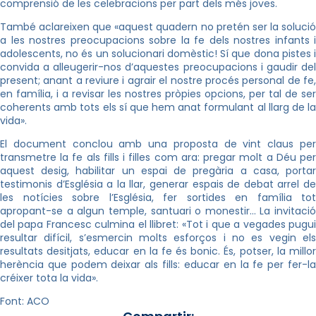
comprensió de les celebracions per part dels més joves.
També aclareixen que «aquest quadern no pretén ser la solució
a les nostres preocupacions sobre la fe dels nostres infants i
adolescents, no és un solucionari domèstic! Sí que dona pistes i
convida a alleugerir-nos d’aquestes preocupacions i gaudir del
present; anant a reviure i agrair el nostre procés personal de fe,
en família, i a revisar les nostres pròpies opcions, per tal de ser
coherents amb tots els sí que hem anat formulant al llarg de la
vida».
El document conclou amb una proposta de vint claus per
transmetre la fe als fills i filles com ara: pregar molt a Déu per
aquest desig, habilitar un espai de pregària a casa, portar
testimonis d’Església a la llar, generar espais de debat arrel de
les notícies sobre l’Església, fer sortides en família tot
apropant-se a algun temple, santuari o monestir… La invitació
del papa Francesc culmina el llibret: «Tot i que a vegades pugui
resultar difícil, s’esmercin molts esforços i no es vegin els
resultats desitjats, educar en la fe és bonic. És, potser, la millor
herència que podem deixar als fills: educar en la fe per fer-la
créixer tota la vida».
Font: ACO