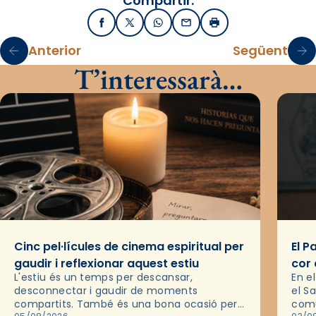
Compartir:
Facebook
X / Twitter
WhatsApp
Email
Imprimir
Anterior
Següent
T’interessarà…
Cinc pel·lícules de cinema espiritual per
El P
gaudir i reflexionar aquest estiu
cor 
L'estiu és un temps per descansar,
En e
desconnectar i gaudir de moments
el S
compartits. També és una bona ocasió per
comu