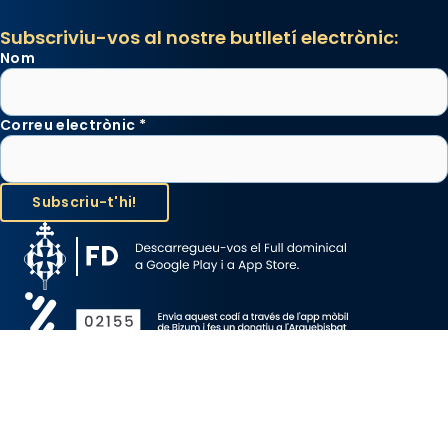
Subscriviu-vos al nostre butlletí electrònic:
Nom
Correu electrònic
*
Avís Legal
Protecció de Dades
Política de Cookies
Canal de denúncia
Copyright 2026 ©ARQUEBISBAT DE BARCELONA, tots els drets
reservats.