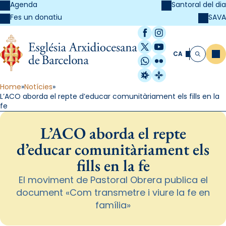
Agenda
Santoral del dia
SAVA
Fes un donatiu
Facebook
Instagram
X / Twitter
YouTube
CA
Me
Cerca
WhatsApp
Flickr
Radio Estel
Catalunya Cristi
Home
Notícies
L’ACO aborda el repte d’educar comunitàriament els fills en la
fe
L’ACO aborda el repte
d’educar comunitàriament els
fills en la fe
El moviment de Pastoral Obrera publica el
document «Com transmetre i viure la fe en
família»