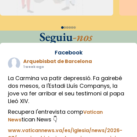
Seguiu
-nos
Facebook
Arquebisbat de Barcelona
1 week ago
La Carmina va patir depressió. Fa gairebé
dos mesos, a l'Estadi Lluís Companys, la
jove va fer arribar el seu testimoni al papa
Lleó XIV.
Recupera l'entrevista comp
Vatican
tican News 👇
News
www.vaticannews.va/es/iglesia/news/2026-