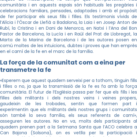
comunitària i en aquests espais són habituals les pregàries i
celebracions familiars, pensades, adaptades i amb el propòsit
de fer participar els seus fills i filles. Els testimonis vívids de
l’Alícia i l’Óscar de Llefià a Badalona, la Laia i en Josep Anton de
Rubí, la Cristina i en Dani de Menorca, en Natxi i l’Ana del Bon
Pastor de Barcelona, la Lucía i en Raúl del Prat de Llobregat, la
Marta de la Marina de Barcelona i de les autores posen en
comú moltes de les intuïcions, dubtes i proves que han emprès
en el camí de la fe en el marc de la família.
La força de la comunitat com a eina per
transmetre la fe
«Esperem que aquest quadern serveixi per a tothom, tinguin fills
i filles o no, ja que la transmissió de la fe es fa amb la força
comunitària. El futur de l’Església passa per fer que els fills i les
filles dels militants i dels nostres veïns i veïnes propers,
gaudeixin de les trobades, sentin que formen part i
experimentin que els militants dels nostres grups i comunitats
són també la seva família, els seus referents de camí»,
asseguren les autores. No en va, molts dels participants al
quadern prenen part a la Setmana Santa que l’ACO celebra a
Can Bajona (Solsona), on es vetlla per la participació i