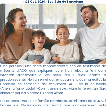
29 Oct, 2024
Església de Barcelona
Cinc parelles i una mare monomarental són els testimonis de
militants d’ACO que expliquen com han rebut la fe i com
intenten transmetre-la als seus fills i filles infants o
preadolescents. Ho fan en el darrer document que ha editat la
Comissió de formació del moviment ACO en la col·lecció
«Anem a fons» titulat «Com transmetre i viure la fe en família»,
elaborat per Isa Moreno i Blanca Aznar.
Les autores, mares de família nombrosa, exmilitants de la JOC i
laiques de l’Assumpció, fa temps que comparteixen vida