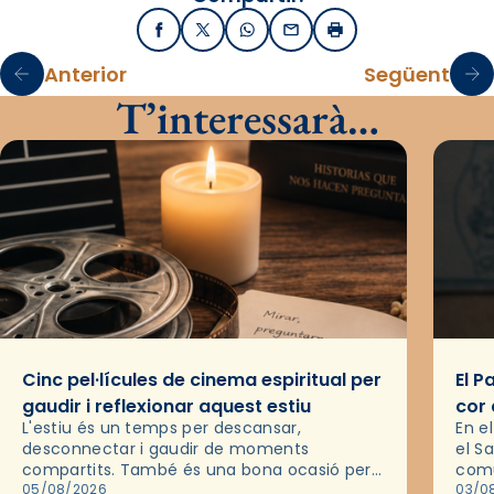
Facebook
X / Twitter
WhatsApp
Email
Imprimir
Anterior
Següent
T’interessarà…
Cinc pel·lícules de cinema espiritual per
El P
gaudir i reflexionar aquest estiu
cor 
L'estiu és un temps per descansar,
En e
desconnectar i gaudir de moments
el S
compartits. També és una bona ocasió per
comu
deixar-se portar per una bona història i, a
05/08/2026
de l
03/0