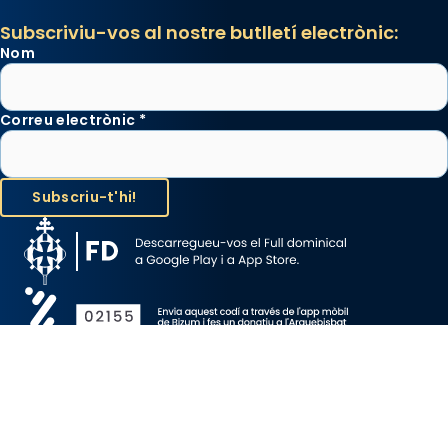
Subscriviu-vos al nostre butlletí electrònic:
Nom
Correu electrònic
*
Avís Legal
Protecció de Dades
Política de Cookies
Canal de denúncia
Copyright 2026 ©ARQUEBISBAT DE BARCELONA, tots els drets
reservats.