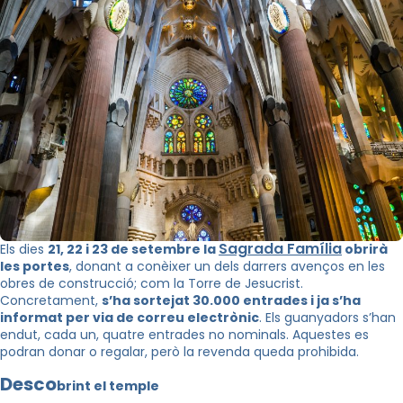
Sagrada Família
Els dies
21, 22 i 23 de setembre la
obrirà
les portes
, donant a conèixer un dels darrers avenços en les
obres de construcció; com la Torre de Jesucrist.
Concretament,
s’ha sortejat 30.000 entrades i ja s’ha
informat per via de correu electrònic
. Els guanyadors s’han
endut, cada un, quatre entrades no nominals. Aquestes es
podran donar o regalar, però la revenda queda prohibida.
Desco
brint el temple