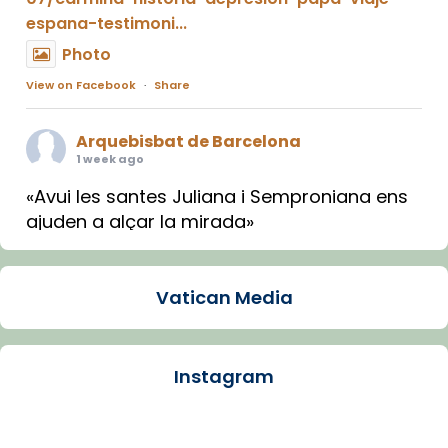
espana-testimoni...
Photo
View on Facebook
·
Share
Arquebisbat de Barcelona
1 week ago
«Avui les santes Juliana i Semproniana ens
ajuden a alçar la mirada»
Mons. Sergi Gordo, bisbe de Tortosa, ha
presidit aquest 27 de juliol la missa de Les
Vatican Media
Santes de Mataró.
🔗
tinyurl.com/cvu5jmbk
📸 J. Merino
Instagram
Photo
View on Facebook
·
Share