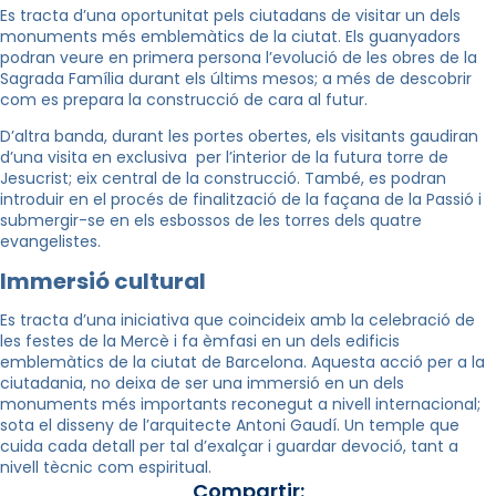
Es tracta d’una oportunitat pels ciutadans de visitar un dels
monuments més emblemàtics de la ciutat. Els guanyadors
podran veure en primera persona l’evolució de les obres de la
Sagrada Família durant els últims mesos; a més de descobrir
com es prepara la construcció de cara al futur.
D’altra banda, durant les portes obertes, els visitants gaudiran
d’una visita en exclusiva per l’interior de la futura torre de
Jesucrist; eix central de la construcció. També, es podran
introduir en el procés de finalització de la façana de la Passió i
submergir-se en els esbossos de les torres dels quatre
evangelistes.
Immersió cultural
Es tracta d’una iniciativa que coincideix amb la celebració de
les festes de la Mercè i fa èmfasi en un dels edificis
emblemàtics de la ciutat de Barcelona. Aquesta acció per a la
ciutadania, no deixa de ser una immersió en un dels
monuments més importants reconegut a nivell internacional;
sota el disseny de l’arquitecte Antoni Gaudí. Un temple que
cuida cada detall per tal d’exalçar i guardar devoció, tant a
nivell tècnic com espiritual.
Compartir: