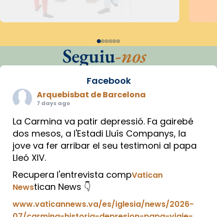
Seguiu
-nos
Facebook
Arquebisbat de Barcelona
7 days ago
La Carmina va patir depressió. Fa gairebé
dos mesos, a l'Estadi Lluís Companys, la
jove va fer arribar el seu testimoni al papa
Lleó XIV.
Recupera l'entrevista comp
Vatican
tican News 👇
News
www.vaticannews.va/es/iglesia/news/2026-
07/carmina-historia-depresion-papa-viaje-