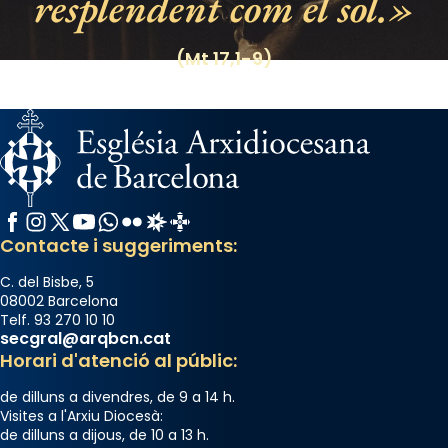
resplendent com el sol.
View on Facebook
·
Share
(Mt 17,1-9)
Facebook
Instagram
X / Twitter
YouTube
WhatsApp
Flickr
Radio Estel
Catalunya Cristiana
Contacte i suggeriments:
C. del Bisbe, 5
08002 Barcelona
Telf. 93 270 10 10
secgral@arqbcn.cat
Horari d'atenció al públic:
de dilluns a divendres, de 9 a 14 h.
Visites a l'Arxiu Diocesà:
de dilluns a dijous, de 10 a 13 h.