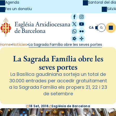
Agenda
Santoral del dia
SAVA
Fes un donatiu
Facebook
Instagram
X / Twitter
YouTube
CA
Me
Cerca
WhatsApp
Flickr
Radio Estel
Catalunya Cristi
Home
Notícies
La Sagrada Família obre les seves portes
La Sagrada Família obre les
seves portes
La Basílica gaudiniana sorteja un total de
30.000 entrades per accedir gratuïtament
a la Sagrada Família els propers 21, 22 i 23
de setembre
18 Set, 2018
Església de Barcelona