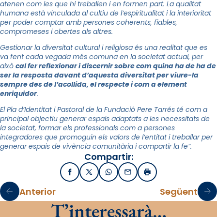
atenen com les que hi treballen i en formen part. La qualitat
humana està vinculada al cultiu de l’espiritualitat i la interioritat
per poder comptar amb persones coherents, fiables,
compromeses i obertes als altres.
Gestionar la diversitat cultural i religiosa és una realitat que es
va fent cada vegada més comuna en la societat actual, per
això
cal fer reflexionar i discernir sobre com quina ha de ha de
ser la resposta davant d’aquesta diversitat per viure-la
sempre des de l’acollida, el respecte i com a element
enriquidor
.
El Pla d’Identitat i Pastoral de la Fundació Pere Tarrés té com a
principal objectiu generar espais adaptats a les necessitats de
la societat, formar els professionals com a persones
integradores que promoguin els valors de l’entitat i treballar per
generar espais de vivència comunitària i compartir la fe”.
Compartir:
Facebook
X / Twitter
WhatsApp
Email
Imprimir
Anterior
Següent
T’interessarà…