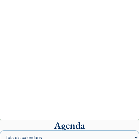
Recupera l'entrevista comp
Vatican
tican News 👇
News
www.vaticannews.va/es/iglesia/news/2026-
07/carmina-historia-depresion-papa-viaje-
espana-testimoni...
Photo
View on Facebook
·
Share
Arquebisbat de Barcelona
1 week ago
«Avui les santes Juliana i Semproniana ens
ajuden a alçar la mirada»
Mons. Sergi Gordo, bisbe de Tortosa, ha
presidit aquest 27 de juliol la missa de Les
Agenda
Santes de Mataró.