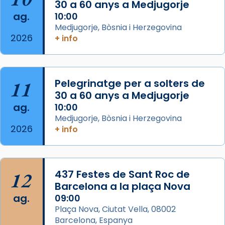
30 a 60 anys a Medjugorje
📸 Dr. G. Simón
ag.
10:00
Medjugorje, Bòsnia i Herzegovina
Photo
2026
+ info
View on Facebook
·
Share
Arquebisbat de Barcelona
11
Pelegrinatge per a solters de
2 weeks ago
30 a 60 anys a Medjugorje
Memòria de les santes Juliana i
ag.
10:00
Semproniana, verges i màrtirs.
Medjugorje, Bòsnia i Herzegovina
2026
+ info
Acompanyant la història de sant Cugat, a
partir de l’Edat Mitjana sorgeix la tradició
que les santes Juliana (“relatiu a Júlia”) i
Semproniana (“relatiu a Semprònia =
12
437 Festes de Sant Roc de
eterna”) són deixebles seves. I l’any 1667, el
Barcelona a la plaça Nova
frare Joan Gaspar Roig, afirma en una obra
ag.
09:00
que les santes són filles de l’antiga Iluro.
Plaça Nova, Ciutat Vella, 08002
Mataró en reivindicarà les relíquies fins que
Barcelona, Espanya