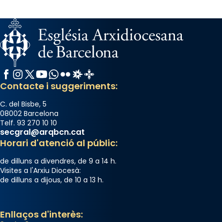
Facebook
Instagram
X / Twitter
YouTube
WhatsApp
Flickr
Radio Estel
Catalunya Cristiana
Contacte i suggeriments:
C. del Bisbe, 5
08002 Barcelona
Telf. 93 270 10 10
secgral@arqbcn.cat
Horari d'atenció al públic:
de dilluns a divendres, de 9 a 14 h.
Visites a l'Arxiu Diocesà:
de dilluns a dijous, de 10 a 13 h.
Enllaços d'interès: