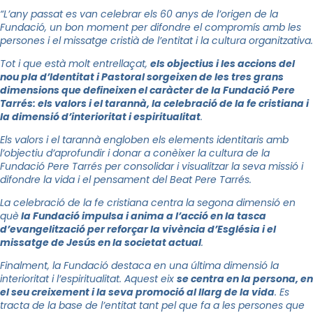
“L’any passat es van celebrar els 60 anys de l’origen de la
Fundació, un bon moment per difondre el compromís amb les
persones i el missatge cristià de l’entitat i la cultura organitzativa.
Tot i que està molt entrellaçat,
els objectius i les accions del
nou pla d’Identitat i Pastoral sorgeixen de les tres grans
dimensions que defineixen el caràcter de la Fundació Pere
Tarrés: els valors i el tarannà, la celebració de la fe cristiana i
la dimensió d’interioritat i espiritualitat
.
Els valors i el tarannà engloben els elements identitaris amb
l’objectiu d’aprofundir i donar a conèixer la cultura de la
Fundació Pere Tarrés per consolidar i visualitzar la seva missió i
difondre la vida i el pensament del Beat Pere Tarrés.
La celebració de la fe cristiana centra la segona dimensió en
què
la Fundació impulsa i anima a l’acció en la tasca
d’evangelització per reforçar la vivència d’Església i el
missatge de Jesús en la societat actual
.
Finalment, la Fundació destaca en una última dimensió la
interioritat i l’espiritualitat. Aquest eix
se centra en la persona, en
el seu creixement i la seva promoció al llarg de la vida
. Es
tracta de la base de l’entitat tant pel que fa a les persones que