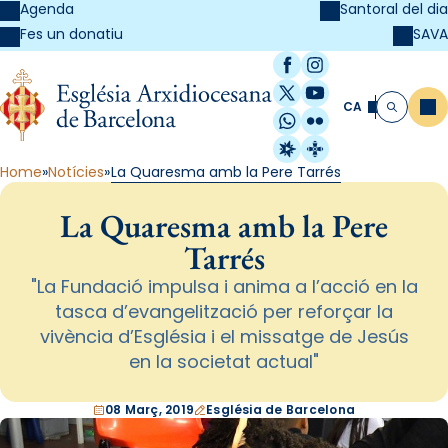
Agenda
Santoral del dia
SAVA
Fes un donatiu
Facebook
Instagram
X / Twitter
YouTube
CA
Me
Cerca
WhatsApp
Flickr
Radio Estel
Catalunya Cristi
Home
Notícies
La Quaresma amb la Pere Tarrés
La Quaresma amb la Pere
Tarrés
"La Fundació impulsa i anima a l’acció en la
tasca d’evangelització per reforçar la
vivència d’Església i el missatge de Jesús
en la societat actual"
08 Març, 2019
Església de Barcelona