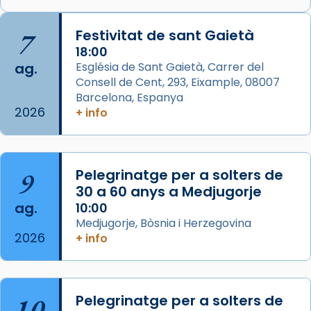
🔗
tinyurl.com/cvu5jmbk
📸 J. Merino
7
Festivitat de sant Gaietà
18:00
Photo
ag.
Església de Sant Gaietà, Carrer del
View on Facebook
·
Share
Consell de Cent, 293, Eixample, 08007
Barcelona, Espanya
2026
Arquebisbat de Barcelona
+ info
is at Catedral
de Barcelona.
2 weeks ago
Aquest dilluns, 27 de juliol, ha tingut lloc la
9
Pelegrinatge per a solters de
missa d’acció de gràcies en agraïment al
30 a 60 anys a Medjugorje
comitè organitzador de la visita apostòlica
ag.
10:00
del Sant Pare Lleó XIV a Barcelona, i als
Medjugorje, Bòsnia i Herzegovina
col·laboradors, a la Catedral de Barcelona.
2026
+ info
L’arquebisbe de Barcelona, el cardenal Joan
Josep Omella, ha presidit la missa i l’ha
concelebrat el bisbe auxiliar de Barcelona,
10
Pelegrinatge per a solters de
Mons. David Abadías.