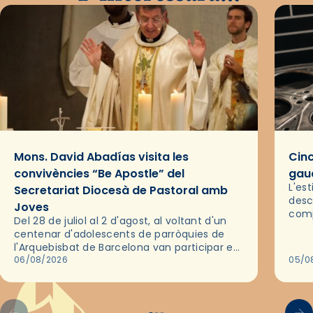
Mons. David Abadías visita les
Cinc
convivències “Be Apostle” del
gaud
L'es
Secretariat Diocesà de Pastoral amb
desc
Joves
comp
Del 28 de juliol al 2 d'agost, al voltant d'un
deix
centenar d'adolescents de parròquies de
trav
l'Arquebisbat de Barcelona van participar en
les convivències Be Apostle, organitzades
06/08/2026
05/0
pel Secretariat Diocesà de Pastoral amb…