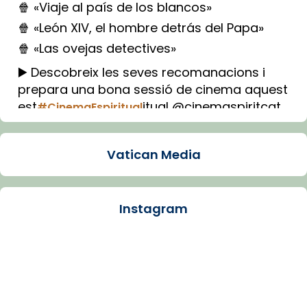
🍿 «Viaje al país de los blancos»
🍿 «León XIV, el hombre detrás del Papa»
🍿 «Las ovejas detectives»
▶️ Descobreix les seves recomanacions i
prepara una bona sessió de cinema aquest
est
itual @cinemaspiritcat
#CinemaEspiritual
Imatge: Generada amb IA (OpenAI)
Video
Vatican Media
View on Facebook
·
Share
Instagram
Arquebisbat de Barcelona
1 week ago
La Carmina va patir depressió. Fa gairebé
dos mesos, a l'Estadi Lluís Companys, la
jove va fer arribar el seu testimoni al papa
Lleó XIV.