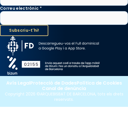
Correu electrònic
*
Avís Legal
Protecció de Dades
Política de Cookies
Canal de denúncia
Copyright 2026 ©ARQUEBISBAT DE BARCELONA, tots els drets
reservats.