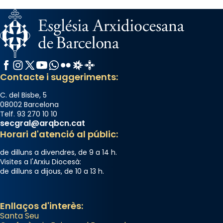
Facebook
Instagram
X / Twitter
YouTube
WhatsApp
Flickr
Radio Estel
Catalunya Cristiana
Contacte i suggeriments:
C. del Bisbe, 5
08002 Barcelona
Telf. 93 270 10 10
secgral@arqbcn.cat
Horari d'atenció al públic:
de dilluns a divendres, de 9 a 14 h.
Visites a l'Arxiu Diocesà:
de dilluns a dijous, de 10 a 13 h.
Enllaços d'interès:
Santa Seu