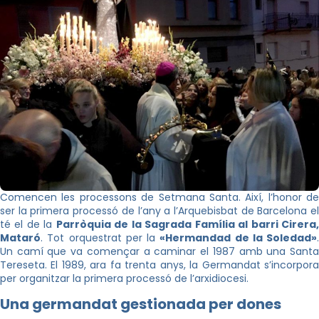
Comencen les processons de Setmana Santa. Així, l’honor de
ser la primera processó de l’any a l’Arquebisbat de Barcelona el
té el de la
Parròquia de la Sagrada Família al barri Cirera
Mataró
. Tot orquestrat per la
«Hermandad de la Soledad»
.
Un camí que va començar a caminar el 1987 amb una Santa
Tereseta. El 1989, ara fa trenta anys, la Germandat s’incorpora
per organitzar la primera processó de l’arxidiocesi.
Una germandat gestionada per dones