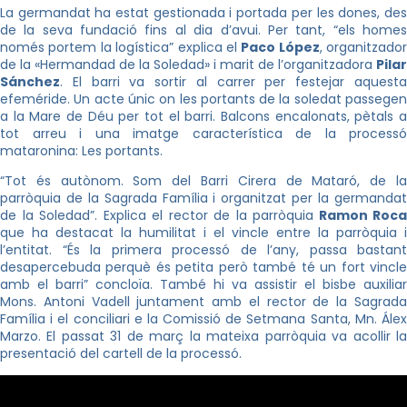
La germandat ha estat gestionada i portada per les dones, des
de la seva fundació fins al dia d’avui. Per tant, “els homes
només portem la logística” explica el
Paco López
, organitzador
de la «Hermandad de la Soledad» i marit de l’organitzadora
Pilar
Sánchez
. El barri va sortir al carrer per festejar aquesta
efeméride. Un acte únic on les portants de la soledat passegen
a la Mare de Déu per tot el barri. Balcons encalonats, pètals a
tot arreu i una imatge característica de la processó
mataronina: Les portants.
“Tot és autònom. Som del Barri Cirera de Mataró, de la
parròquia de la Sagrada Família i organitzat per la germandat
de la Soledad”. Explica el rector de la parròquia
Ramon Roca
que ha destacat la humilitat i el vincle entre la parròquia i
l’entitat. “És la primera processó de l’any, passa bastant
desapercebuda perquè és petita però també té un fort vincle
amb el barri” concloïa. També hi va assistir el bisbe auxiliar
Mons. Antoni Vadell juntament amb el rector de la Sagrada
Família i el conciliari e la Comissió de Setmana Santa, Mn. Álex
Marzo. El passat 31 de març la mateixa parròquia va acollir la
presentació del cartell de la processó.