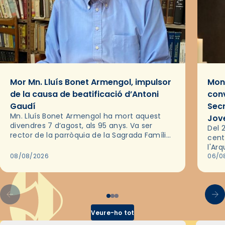
Mor Mn. Lluís Bonet Armengol, impulsor
Mons
de la causa de beatificació d’Antoni
conv
Gaudí
Sec
Mn. Lluís Bonet Armengol ha mort aquest
Jov
divendres 7 d’agost, als 95 anys. Va ser
Del 2
rector de la parròquia de la Sagrada Família
cent
de Barcelona durant 25 anys, entre 1993 i
l'Ar
2018,…
08/08/2026
les 
06/0
pel 
Veure-ho tot