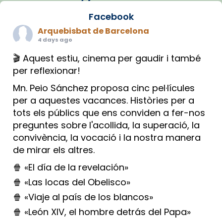
Facebook
Arquebisbat de Barcelona
4 days ago
🎬 Aquest estiu, cinema per gaudir i també
per reflexionar!
Mn. Peio Sánchez proposa cinc pel·lícules
per a aquestes vacances. Històries per a
tots els públics que ens conviden a fer-nos
preguntes sobre l'acollida, la superació, la
convivència, la vocació i la nostra manera
de mirar els altres.
🍿 «El día de la revelación»
🍿 «Las locas del Obelisco»
🍿 «Viaje al país de los blancos»
🍿 «León XIV, el hombre detrás del Papa»