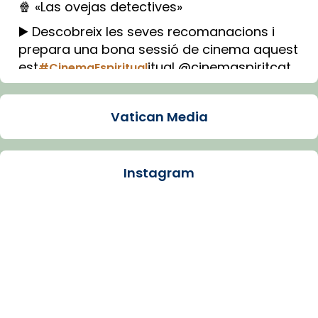
🍿 «Las ovejas detectives»
▶️ Descobreix les seves recomanacions i
prepara una bona sessió de cinema aquest
est
itual @cinemaspiritcat
#CinemaEspiritual
Imatge: Generada amb IA (OpenAI)
Video
Vatican Media
View on Facebook
·
Share
Instagram
Arquebisbat de Barcelona
1 week ago
La Carmina va patir depressió. Fa gairebé
dos mesos, a l'Estadi Lluís Companys, la
jove va fer arribar el seu testimoni al papa
Lleó XIV.
Recupera l'entrevista comp
Vatican
tican News 👇
News