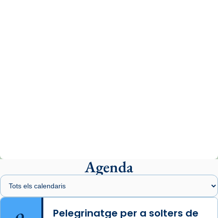
www.vaticannews.va/es/iglesia/news/2026-
07/carmina-historia-depresion-papa-viaje-
espana-testimoni...
Photo
View on Facebook
·
Share
Arquebisbat de Barcelona
2 weeks ago
«Avui les santes Juliana i Semproniana ens
ajuden a alçar la mirada»
Mons. Sergi Gordo, bisbe de Tortosa, ha
presidit aquest 27 de juliol la missa de Les
Agenda
Santes de Mataró.
🔗
tinyurl.com/cvu5jmbk
📸 J. Merino
Pelegrinatge per a solters de