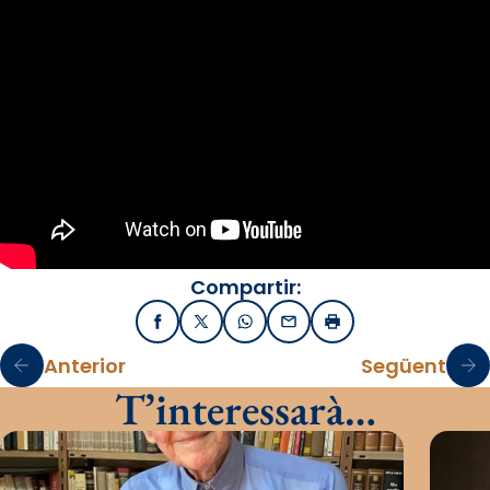
Compartir:
Facebook
X / Twitter
WhatsApp
Email
Imprimir
Anterior
Següent
T’interessarà…