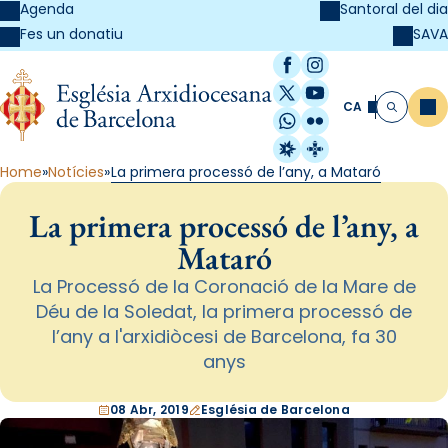
Agenda
Santoral del dia
SAVA
Fes un donatiu
Facebook
Instagram
X / Twitter
YouTube
CA
Me
Cerca
WhatsApp
Flickr
Radio Estel
Catalunya Cristi
Home
Notícies
La primera processó de l’any, a Mataró
La primera processó de l’any, a
Mataró
La Processó de la Coronació de la Mare de
Déu de la Soledat, la primera processó de
l’any a l'arxidiòcesi de Barcelona, fa 30
anys
08 Abr, 2019
Església de Barcelona