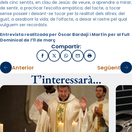
dels cinc sentits, en clau de Jesús: de veure, a aprendre a mirar;
de sentir, a practicar l’escolta empàtica; del tacte, a tocar
sense posseir i deixant-se tocar per la realitat dels altres; del
gust, a assaborir la vida; de l’olfacte, a deixar el rastre pel qual
vulguem ser recordats.
Entrevista realitzada per Òscar Bardají i Martín per al Full
Dominical de l’11 de març
Compartir:
Facebook
X / Twitter
WhatsApp
Email
Imprimir
Anterior
Següent
T’interessarà…