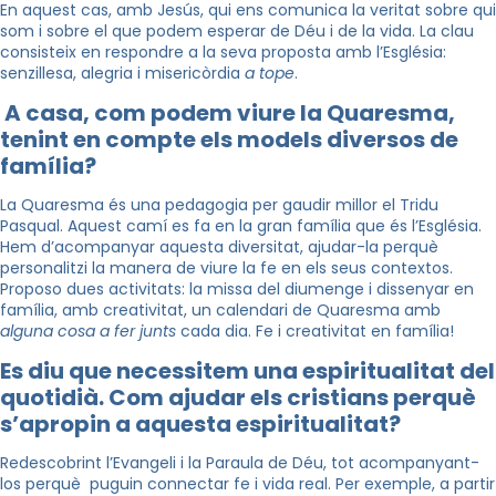
En aquest cas, amb Jesús, qui ens comunica la veritat sobre qui
som i sobre el que podem esperar de Déu i de la vida. La clau
consisteix en respondre a la seva proposta amb l’Església:
senzillesa, alegria i misericòrdia
a tope
.
A casa, com podem viure la Quaresma,
tenint en compte els models diversos de
família?
La Quaresma és una pedagogia per gaudir millor el Tridu
Pasqual. Aquest camí es fa en la gran família que és l’Església.
Hem d’acompanyar aquesta diversitat, ajudar-la perquè
personalitzi la manera de viure la fe en els seus contextos.
Proposo dues activitats: la missa del diumenge i dissenyar en
família, amb creativitat, un calendari de Quaresma amb
alguna cosa a fer junts
cada dia. Fe i creativitat en família!
Es diu que necessitem una espiritualitat del
quotidià. Com ajudar els cristians perquè
s’apropin a aquesta espiritualitat?
Redescobrint l’Evangeli i la Paraula de Déu, tot acompanyant-
los perquè puguin connectar fe i vida real. Per exemple, a partir