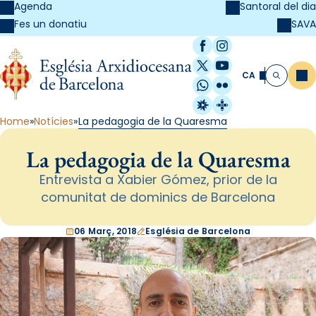
Agenda
Santoral del dia
SAVA
Fes un donatiu
Facebook
Instagram
X / Twitter
YouTube
CA
Me
Cerca
WhatsApp
Flickr
Radio Estel
Catalunya Cristi
Home
Notícies
La pedagogia de la Quaresma
La pedagogia de la Quaresma
Entrevista a Xabier Gómez, prior de la
comunitat de dominics de Barcelona
06 Març, 2018
Església de Barcelona