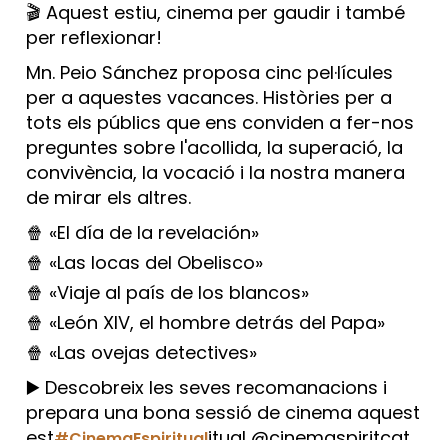
🎬 Aquest estiu, cinema per gaudir i també
per reflexionar!
Mn. Peio Sánchez proposa cinc pel·lícules
per a aquestes vacances. Històries per a
tots els públics que ens conviden a fer-nos
preguntes sobre l'acollida, la superació, la
convivència, la vocació i la nostra manera
de mirar els altres.
🍿 «El día de la revelación»
🍿 «Las locas del Obelisco»
🍿 «Viaje al país de los blancos»
🍿 «León XIV, el hombre detrás del Papa»
🍿 «Las ovejas detectives»
▶️ Descobreix les seves recomanacions i
prepara una bona sessió de cinema aquest
est
itual @cinemaspiritcat
#CinemaEspiritual