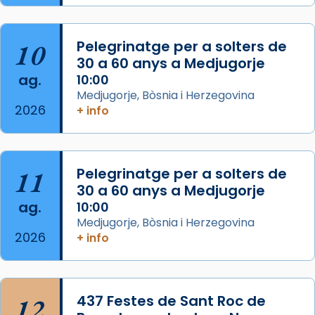
de Barcelona.
2 weeks ago
Aquest dilluns, 27 de juliol, ha tingut lloc la
10
Pelegrinatge per a solters de
missa d’acció de gràcies en agraïment al
30 a 60 anys a Medjugorje
ag.
comitè organitzador de la visita apostòlica
10:00
Medjugorje, Bòsnia i Herzegovina
del Sant Pare Lleó XIV a Barcelona, i als
2026
+ info
col·laboradors, a la Catedral de Barcelona.
L’arquebisbe de Barcelona, el cardenal Joan
Josep Omella, ha presidit la missa i l’ha
11
Pelegrinatge per a solters de
concelebrat el bisbe auxiliar de Barcelona,
30 a 60 anys a Medjugorje
Mons. David Abadías.
ag.
10:00
📸 Dr. G. Simón
Medjugorje, Bòsnia i Herzegovina
2026
+ info
Photo
View on Facebook
·
Share
12
437 Festes de Sant Roc de
Arquebisbat de Barcelona
2 weeks ago