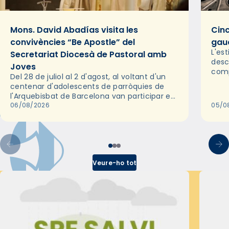
Mons. David Abadías visita les
Cinc
convivències “Be Apostle” del
gaud
L'es
Secretariat Diocesà de Pastoral amb
desc
Joves
comp
Del 28 de juliol al 2 d'agost, al voltant d'un
deix
centenar d'adolescents de parròquies de
trav
l'Arquebisbat de Barcelona van participar en
les convivències Be Apostle, organitzades
06/08/2026
05/0
pel Secretariat Diocesà de Pastoral amb…
Veure-ho tot