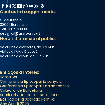
Facebook
Instagram
X / Twitter
YouTube
WhatsApp
Flickr
Radio Estel
Catalunya Cristiana
Contacte i suggeriments:
C. del Bisbe, 5
08002 Barcelona
Telf. 93 270 10 10
secgral@arqbcn.cat
Horari d'atenció al públic:
de dilluns a divendres, de 9 a 14 h.
Visites a l'Arxiu Diocesà:
de dilluns a dijous, de 10 a 13 h.
Enllaços d'interès:
Santa Seu
Conferència Episcopal Espanyola
Conferència Episcopal Tarraconense
Catedral de Barcelona
Seminari Conciliar de Barcelona
Basílica de la Sagrada Família
Any Gaudí 2026