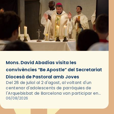
Mons. David Abadías visita les
convivències “Be Apostle” del Secretariat
Diocesà de Pastoral amb Joves
Del 28 de juliol al 2 d'agost, al voltant d'un
centenar d'adolescents de parròquies de
l'Arquebisbat de Barcelona van participar en
les convivències Be Apostle, organitzades pel
06/08/2026
Secretariat Diocesà de Pastoral amb…