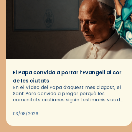
El Papa convida a portar l’Evangeli al cor
de les ciutats
En el Vídeo del Papa d’aquest mes d’agost, el
Sant Pare convida a pregar perquè les
comunitats cristianes siguin testimonis vius de
l’Evangeli enmig de les ciutats. A través d’una
pregària, el…
03/08/2026