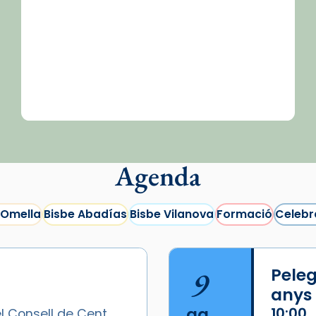
Agenda
 Omella
Bisbe Abadías
Bisbe Vilanova
Formació
Celebr
9
Peleg
anys
ag.
10:00
l Consell de Cent,