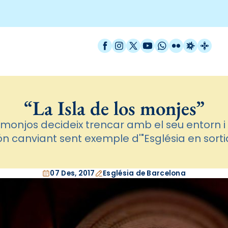
Facebook
Instagram
X / Twitter
YouTube
WhatsApp
Flickr
Radio Est
Catal
“La Isla de los monjes”
 monjos decideix trencar amb el seu entorn i
n canviant sent exemple d'"Església en sorti
07 Des, 2017
Església de Barcelona