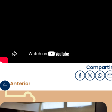
Compartir
Facebook
X / Twitter
What
E
Anterior