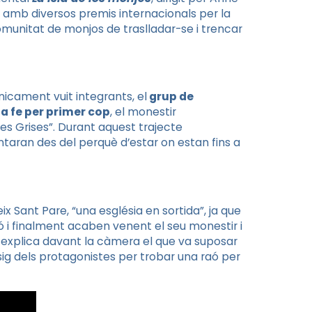
amb diversos premis internacionals per la
munitat de monjos de traslladar-se i trencar
icament vuit integrants, el
grup de
la fe per primer cop
, el monestir
es
Grises”. Durant aquest trajecte
aran des del perquè d’estar on estan fins a
ix Sant Pare, “una
església
en sortida”, ja que
 i finalment acaben venent el seu monestir i
 explica davant la càmera el que va suposar
sig dels protagonistes per trobar una raó per