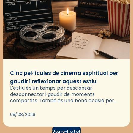
Cinc pel·lícules de cinema espiritual per
gaudir i reflexionar aquest estiu
L'estiu és un temps per descansar,
desconnectar i gaudir de moments
compartits. També és una bona ocasió per
deixar-se portar per una bona història i, a
través del cinema, reflexionar sobre les…
05/08/2026
Veure-ho tot