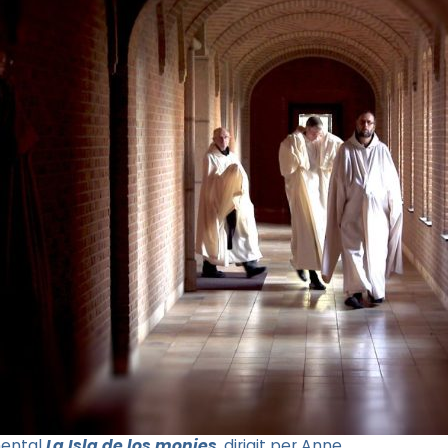
mental
La
Isla
de
los
monjes
, dirigit per
Anne