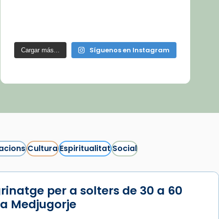
Síguenos en Instagram
Cargar más...
acions
Cultura
Espiritualitat
Social
rinatge per a solters de 30 a 60
 a Medjugorje