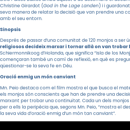
Christine
Girardot
(
God
in
the
Lage
Landen
)
i i
guardonat 
seva manera de relatar la decisió que van prendre una co
amb el seu entorn.
Sinopsis
Després de passar d’una comunitat de 120 monjos a ser ún
religiosos decideix marxar i tornar allà on van trobar 
Schiermonnikoog
d’Holanda, que significa “
Isla
de
los
Monj
començaran també un camí de reflexió, en què es pregunt
qüestionar-se la seva fe en Déu.
Oració enmig un món canviant
Mn
.
Peio
destaca com el film mostra el que busca el mate
els monjos són conscients que han de prendre una decisió
marxant per trobar una continuïtat. Cada un dels monjos
per a ells la peripècia que, segons
Mn
.
Peio
, “mostra el de
la seva vida d’oració enmig d’un món tan canviant”.