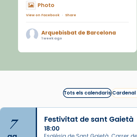
Photo
View on Facebook
·
Share
Arquebisbat de Barcelona
1 week ago
«Avui les santes Juliana i
Semproniana ens ajuden a alçar
la mirada»
Mons. Sergi Gordo, bisbe de
Tortosa, ha presidit aquest 27 de
juliol la missa de Les Santes de
Tots els calendaris
Cardenal
Mataró.
🔗
tinyurl.com/cvu5jmbk
7
Festivitat de sant Gaietà
📸 J. Merino
18:00
Photo
ag.
Església de Sant Gaietà, Carrer de