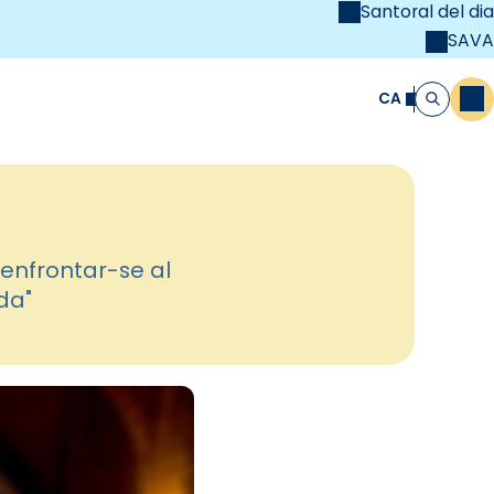
Santoral del dia
SAVA
el
unya Cristiana
CA
M
Cerca
 enfrontar-se al
da"