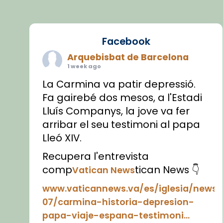
Facebook
Arquebisbat de Barcelona
1 week ago
La Carmina va patir depressió.
Fa gairebé dos mesos, a l'Estadi
Lluís Companys, la jove va fer
arribar el seu testimoni al papa
Lleó XIV.
Recupera l'entrevista
comp
tican News 👇
Vatican News
www.vaticannews.va/es/iglesia/news
07/carmina-historia-depresion-
papa-viaje-espana-testimoni...