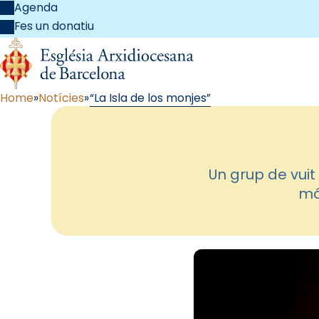
Agenda
Fes un donatiu
Home
Notícies
“La Isla de los monjes”
Un grup de vuit
mó