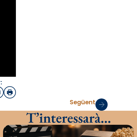
:
sApp
mail
Imprimir
Següent
T’interessarà…