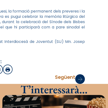
uesi, la formació permanent dels preveres i la
ya es pugui celebrar la memòria litúrgica del
 durant la celebració del Sínode dels Bisbes
 el que hi participarà com a pare sinodal el
t Interdiocesà de Joventut (SIJ) Mn. Josep
:
sApp
mail
Imprimir
Següent
T’interessarà…