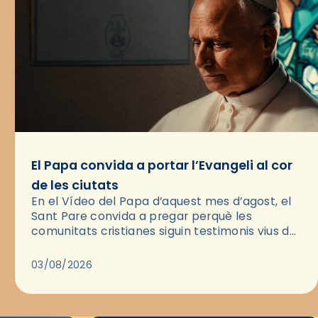
El Papa convida a portar l’Evangeli al cor
de les ciutats
En el Vídeo del Papa d’aquest mes d’agost, el
Sant Pare convida a pregar perquè les
comunitats cristianes siguin testimonis vius de
l’Evangeli enmig de les ciutats. A través d’una
pregària, el…
03/08/2026