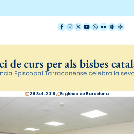
Facebook
Instagram
X / Twitter
YouTube
WhatsApp
Flickr
Radio Est
Catal
ci de curs per als bisbes cata
ncia Episcopal Tarraconense celebra la seva
28 Set, 2018
Església de Barcelona