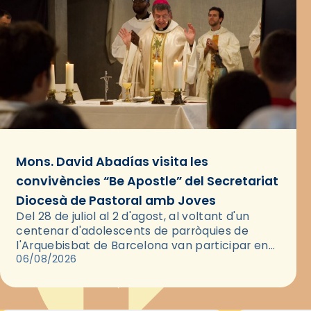
Mons. David Abadías visita les
convivències “Be Apostle” del Secretariat
Diocesà de Pastoral amb Joves
Del 28 de juliol al 2 d'agost, al voltant d'un
centenar d'adolescents de parròquies de
l'Arquebisbat de Barcelona van participar en
les convivències Be Apostle, organitzades pel
06/08/2026
Secretariat Diocesà de Pastoral amb…