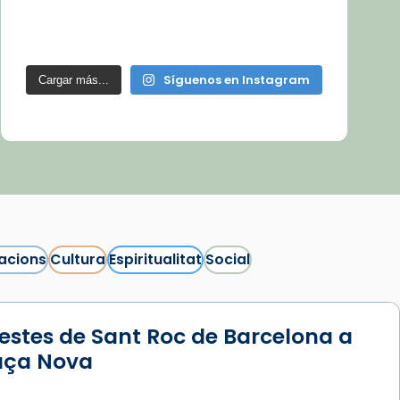
Síguenos en Instagram
Cargar más...
acions
Cultura
Espiritualitat
Social
estes de Sant Roc de Barcelona a
laça Nova