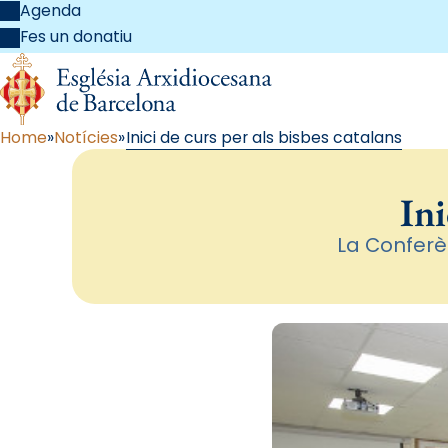
Agenda
Fes un donatiu
Home
Notícies
Inici de curs per als bisbes catalans
Ini
La Conferè