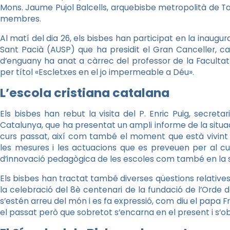
Mons. Jaume Pujol Balcells, arquebisbe metropolità de Tarr
membres.
Al matí del dia 26, els bisbes han participat en la inaugur
Sant Pacià (AUSP) que ha presidit el Gran Canceller, ca
d’enguany ha anat a càrrec del professor de la Facultat 
per títol «Escletxes en el jo impermeable a Déu».
L’escola cristiana catalana
Els bisbes han rebut la visita del P. Enric Puig, secreta
Catalunya, que ha presentat un ampli informe de la situa
curs passat, així com també el moment que està vivint l’
les mesures i les actuacions que es preveuen per al c
d’innovació pedagògica de les escoles com també en la 
Els bisbes han tractat també diverses qüestions relatives a
la celebració del 8è centenari de la fundació de l’Orde d
s’estén arreu del món i es fa expressió, com diu el papa F
el passat però que sobretot s’encarna en el present i s’obr