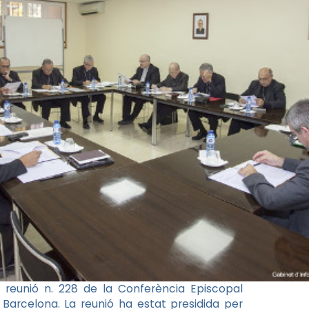
a reunió n. 228 de la Conferència Episcopal
e Barcelona. La reunió ha estat presidida per