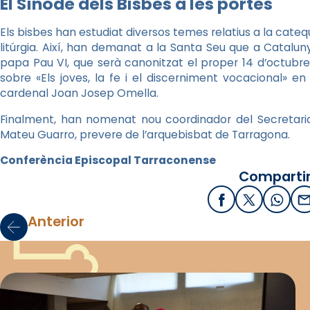
El Sínode dels Bisbes a les portes
Els bisbes han estudiat diversos temes relatius a la cateq
litúrgia. Així, han demanat a la Santa Seu que a Catalun
papa Pau VI, que serà canonitzat el proper 14 d’octubre,
sobre «Els joves, la fe i el discerniment vocacional» en
cardenal Joan Josep Omella.
Finalment, han nomenat nou coordinador del Secretaria
Mateu Guarro, prevere de l’arquebisbat de Tarragona.
Conferència Episcopal Tarraconense
Compartir
Facebook
X / Twitter
What
E
Anterior