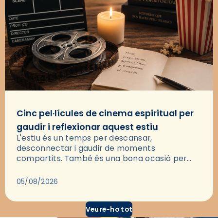
Cinc pel·lícules de cinema espiritual per
gaudir i reflexionar aquest estiu
L'estiu és un temps per descansar,
desconnectar i gaudir de moments
compartits. També és una bona ocasió per
deixar-se portar per una bona història i, a
través del cinema, reflexionar sobre les…
05/08/2026
Veure-ho tot