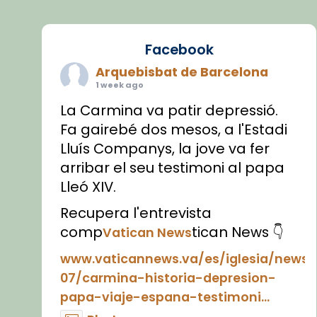
Facebook
Arquebisbat de Barcelona
1 week ago
La Carmina va patir depressió.
Fa gairebé dos mesos, a l'Estadi
Lluís Companys, la jove va fer
arribar el seu testimoni al papa
Lleó XIV.
Recupera l'entrevista
comp
tican News 👇
Vatican News
www.vaticannews.va/es/iglesia/news
07/carmina-historia-depresion-
papa-viaje-espana-testimoni...