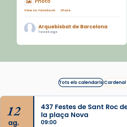
Photo
View on Facebook
·
Share
Arquebisbat de Barcelona
1 week ago
«Avui les santes Juliana i
Semproniana ens ajuden a alçar
la mirada»
Mons. Sergi Gordo, bisbe de
Tortosa, ha presidit aquest 27 de
juliol la missa de Les Santes de
Tots els calendaris
Cardenal
Mataró.
🔗
tinyurl.com/cvu5jmbk
12
437 Festes de Sant Roc d
📸 J. Merino
la plaça Nova
Photo
ag.
09:00