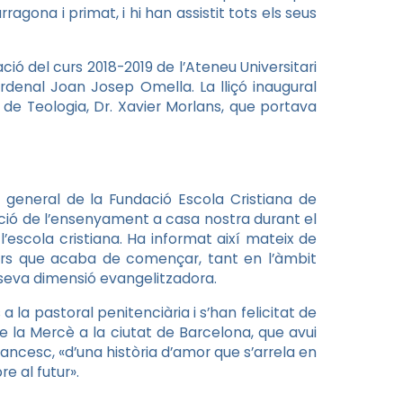
agona i primat, i hi han assistit tots els seus
ació del curs 2018-2019 de l’Ateneu Universitari
rdenal Joan Josep Omella. La lliçó inaugural
de Teologia, Dr. Xavier Morlans, que portava
ri general de la Fundació Escola Cristiana de
ció de l’ensenyament a casa nostra durant el
escola cristiana. Ha informat així mateix de
urs que acaba de començar, tant en l’àmbit
seva dimensió evangelitzadora.
 la pastoral penitenciària i s’han felicitat de
e la Mercè a la ciutat de Barcelona, que avui
rancesc, «d’una història d’amor que s’arrela en
e al futur».