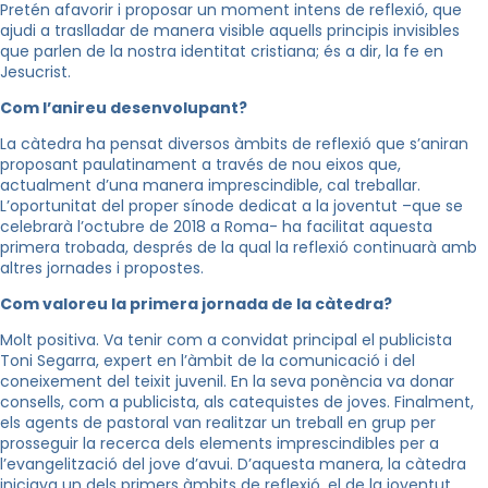
Pretén afavorir i proposar un moment intens de reflexió, que
ajudi a traslladar de manera visible aquells principis invisibles
que parlen de la nostra identitat cristiana; és a dir, la fe en
Jesucrist.
Com l’anireu desenvolupant?
La càtedra ha pensat diversos àmbits de reflexió que s’aniran
proposant paulatinament a través de nou eixos que,
actualment d’una manera imprescindible, cal treballar.
L’oportunitat del proper sínode dedicat a la joventut –que se
celebrarà l’octubre de 2018 a Roma- ha facilitat aquesta
primera trobada, després de la qual la reflexió continuarà amb
altres jornades i propostes.
Com valoreu la primera jornada de la càtedra?
Molt positiva. Va tenir com a convidat principal el publicista
Toni Segarra, expert en l’àmbit de la comunicació i del
coneixement del teixit juvenil. En la seva ponència va donar
consells, com a publicista, als catequistes de joves. Finalment,
els agents de pastoral van realitzar un treball en grup per
prosseguir la recerca dels elements imprescindibles per a
l’evangelització del jove d’avui. D’aquesta manera, la càtedra
iniciava un dels primers àmbits de reflexió, el de la joventut.