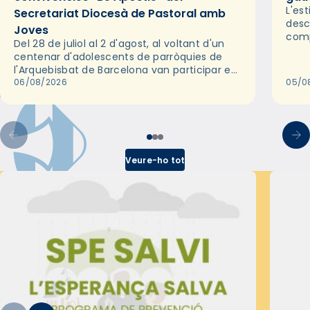
L'es
Secretariat Diocesà de Pastoral amb
desc
Joves
comp
Del 28 de juliol al 2 d'agost, al voltant d'un
deix
centenar d'adolescents de parròquies de
trav
l'Arquebisbat de Barcelona van participar en
les convivències Be Apostle, organitzades
06/08/2026
05/0
pel Secretariat Diocesà de Pastoral amb…
Veure-ho tot