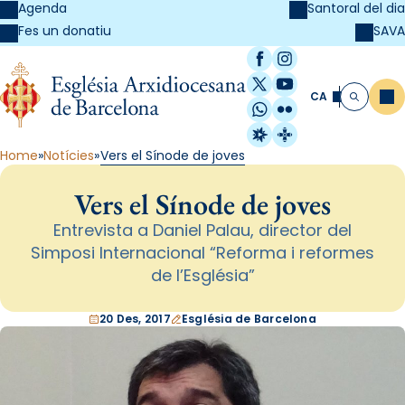
Agenda
Santoral del dia
SAVA
Fes un donatiu
Facebook
Instagram
X / Twitter
YouTube
CA
Me
Cerca
WhatsApp
Flickr
Radio Estel
Catalunya Cristi
Home
Notícies
Vers el Sínode de joves
Vers el Sínode de joves
Entrevista a Daniel Palau, director del
Simposi Internacional “Reforma i reformes
de l’Església”
20 Des, 2017
Església de Barcelona