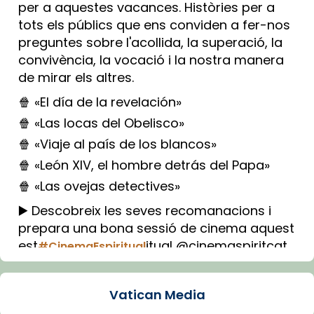
per a aquestes vacances. Històries per a
tots els públics que ens conviden a fer-nos
preguntes sobre l'acollida, la superació, la
convivència, la vocació i la nostra manera
de mirar els altres.
🍿 «El día de la revelación»
🍿 «Las locas del Obelisco»
🍿 «Viaje al país de los blancos»
🍿 «León XIV, el hombre detrás del Papa»
🍿 «Las ovejas detectives»
▶️ Descobreix les seves recomanacions i
prepara una bona sessió de cinema aquest
est
itual @cinemaspiritcat
#CinemaEspiritual
Imatge: Generada amb IA (OpenAI)
Video
Vatican Media