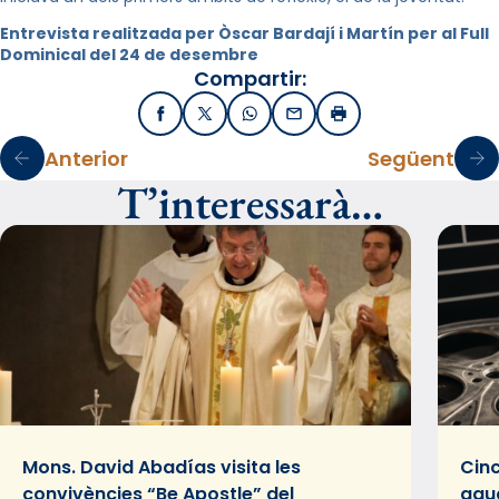
Entrevista realitzada per Òscar Bardají i Martín per al Full
Dominical del 24 de desembre
Compartir:
Facebook
X / Twitter
WhatsApp
Email
Imprimir
Anterior
Següent
T’interessarà…
Mons. David Abadías visita les
Cinc
convivències “Be Apostle” del
gaud