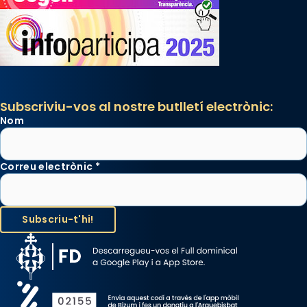
Subscriviu-vos al nostre butlletí electrònic:
Nom
Correu electrònic
*