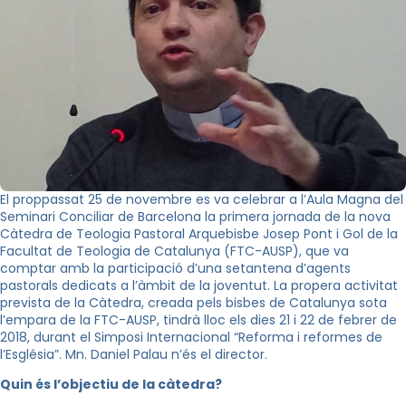
El proppassat 25 de novembre es va celebrar a l’Aula Magna del
Seminari Conciliar de Barcelona la primera jornada de la nova
Càtedra de Teologia Pastoral Arquebisbe Josep Pont i Gol de la
Facultat de Teologia de Catalunya (FTC-AUSP), que va
comptar amb la participació d’una setantena d’agents
pastorals dedicats a l’àmbit de la joventut. La propera activitat
prevista de la Càtedra, creada pels bisbes de Catalunya sota
l’empara de la FTC-AUSP, tindrà lloc els dies 21 i 22 de febrer de
2018, durant el Simposi Internacional “Reforma i reformes de
l’Església”. Mn. Daniel Palau n’és el director.
Quin és l’objectiu de la càtedra?