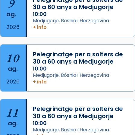
9
missa d’acció de gràcies en agraïment al
30 a 60 anys a Medjugorje
comitè organitzador de la visita apostòlica
ag.
10:00
del Sant Pare Lleó XIV a Barcelona, i als
Medjugorje, Bòsnia i Herzegovina
col·laboradors, a la Catedral de Barcelona.
2026
+ info
L’arquebisbe de Barcelona, el cardenal Joan
Josep Omella, ha presidit la missa i l’ha
concelebrat el bisbe auxiliar de Barcelona,
10
Pelegrinatge per a solters de
Mons. David Abadías.
30 a 60 anys a Medjugorje
📸 Dr. G. Simón
ag.
10:00
Medjugorje, Bòsnia i Herzegovina
Photo
2026
+ info
View on Facebook
·
Share
Arquebisbat de Barcelona
11
Pelegrinatge per a solters de
2 weeks ago
30 a 60 anys a Medjugorje
Memòria de les santes Juliana i
ag.
10:00
Semproniana, verges i màrtirs.
Medjugorje, Bòsnia i Herzegovina