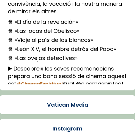
convivència, la vocació i la nostra manera
de mirar els altres.
🍿 «El día de la revelación»
🍿 «Las locas del Obelisco»
🍿 «Viaje al país de los blancos»
🍿 «León XIV, el hombre detrás del Papa»
🍿 «Las ovejas detectives»
▶️ Descobreix les seves recomanacions i
prepara una bona sessió de cinema aquest
est
itual @cinemaspiritcat
#CinemaEspiritual
Imatge: Generada amb IA (OpenAI)
Video
Vatican Media
View on Facebook
·
Share
Instagram
Arquebisbat de Barcelona