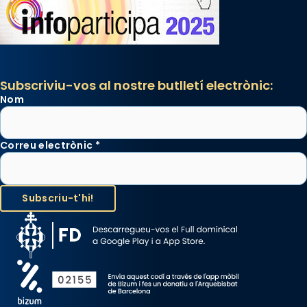
Subscriviu-vos al nostre butlletí electrònic:
Nom
Correu electrònic
*