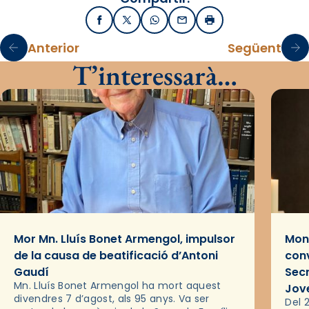
Facebook
X / Twitter
WhatsApp
Email
Imprimir
Anterior
Següent
T’interessarà…
Mor Mn. Lluís Bonet Armengol, impulsor
Mons
de la causa de beatificació d’Antoni
conv
Gaudí
Sec
Mn. Lluís Bonet Armengol ha mort aquest
Jov
divendres 7 d’agost, als 95 anys. Va ser
Del 2