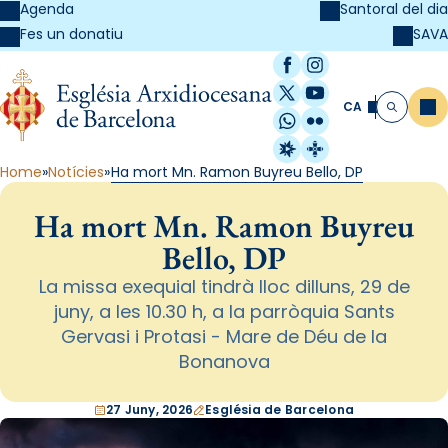
Agenda
Santoral del dia
SAVA
Fes un donatiu
Facebook
Instagram
X / Twitter
YouTube
CA
Me
Cerca
WhatsApp
Flickr
Radio Estel
Catalunya Cristi
Home
Notícies
Ha mort Mn. Ramon Buyreu Bello, DP
Ha mort Mn. Ramon Buyreu
Bello, DP
La missa exequial tindrà lloc dilluns, 29 de
juny, a les 10.30 h, a la parròquia Sants
Gervasi i Protasi - Mare de Déu de la
Bonanova
27 Juny, 2026
Església de Barcelona