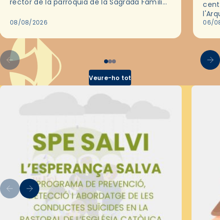
rector de la parròquia de la Sagrada Família
cent
de Barcelona durant 25 anys, entre 1993 i
l'Ar
2018,…
08/08/2026
les 
06/0
pel 
Veure-ho tot