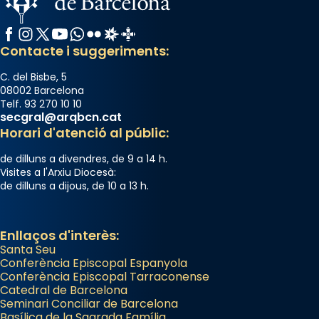
Facebook
Instagram
X / Twitter
YouTube
WhatsApp
Flickr
Radio Estel
Catalunya Cristiana
Contacte i suggeriments:
C. del Bisbe, 5
08002 Barcelona
Telf. 93 270 10 10
secgral@arqbcn.cat
Horari d'atenció al públic:
de dilluns a divendres, de 9 a 14 h.
Visites a l'Arxiu Diocesà:
de dilluns a dijous, de 10 a 13 h.
Enllaços d'interès:
Santa Seu
Conferència Episcopal Espanyola
Conferència Episcopal Tarraconense
Catedral de Barcelona
Seminari Conciliar de Barcelona
Basílica de la Sagrada Família