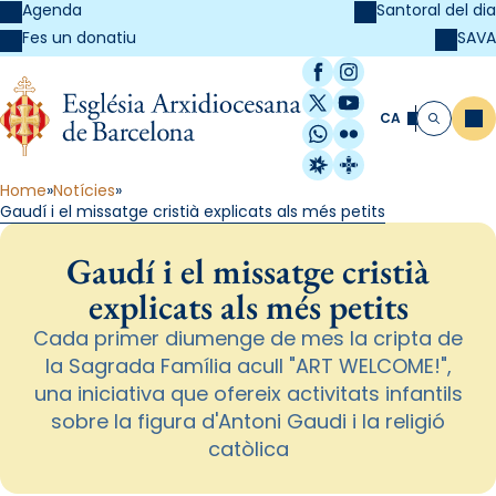
Agenda
Santoral del dia
SAVA
Fes un donatiu
Facebook
Instagram
X / Twitter
YouTube
CA
Me
Cerca
WhatsApp
Flickr
Radio Estel
Catalunya Cristi
Home
Notícies
Gaudí i el missatge cristià explicats als més petits
Gaudí i el missatge cristià
explicats als més petits
Cada primer diumenge de mes la cripta de
la Sagrada Família acull "ART WELCOME!",
una iniciativa que ofereix activitats infantils
sobre la figura d'Antoni Gaudi i la religió
catòlica