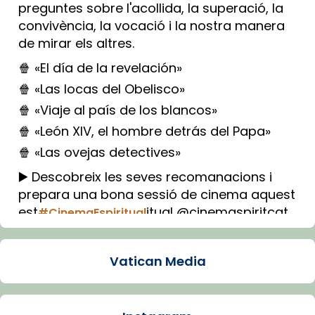
preguntes sobre l'acollida, la superació, la
convivència, la vocació i la nostra manera
de mirar els altres.
🍿 «El día de la revelación»
🍿 «Las locas del Obelisco»
🍿 «Viaje al país de los blancos»
🍿 «León XIV, el hombre detrás del Papa»
🍿 «Las ovejas detectives»
▶️ Descobreix les seves recomanacions i
prepara una bona sessió de cinema aquest
est
itual @cinemaspiritcat
#CinemaEspiritual
Imatge: Generada amb IA (OpenAI)
Video
Vatican Media
View on Facebook
·
Share