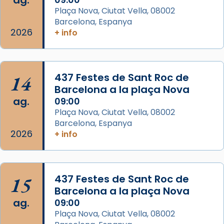
ag.
del Sant Pare Lleó XIV a Barcelona, i als
Plaça Nova, Ciutat Vella, 08002
col·laboradors, a la Catedral de Barcelona.
Barcelona, Espanya
L’arquebisbe de Barcelona, el cardenal Joan
2026
+ info
Josep Omella, ha presidit la missa i l’ha
concelebrat el bisbe auxiliar de Barcelona,
Mons. David Abadías.
14
437 Festes de Sant Roc de
📸 Dr. G. Simón
Barcelona a la plaça Nova
ag.
09:00
Photo
Plaça Nova, Ciutat Vella, 08002
View on Facebook
·
Share
Barcelona, Espanya
2026
+ info
Arquebisbat de Barcelona
2 weeks ago
Memòria de les santes Juliana i
15
437 Festes de Sant Roc de
Semproniana, verges i màrtirs.
Barcelona a la plaça Nova
ag.
09:00
Acompanyant la història de sant Cugat, a
Plaça Nova, Ciutat Vella, 08002
partir de l’Edat Mitjana sorgeix la tradició