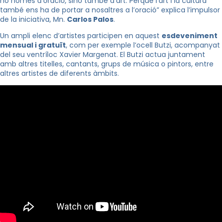
no només d’oració, sinó també d’art. Perquè l’art i la cultura
també ens ha de portar a nosaltres a l’oració” explica l’impulsor
de la iniciativa, Mn.
Carlos Palos
.
Un ampli elenc d’artistes participen en aquest
esdeveniment
mensual i gratuït
, com per exemple l’ocell Butzi, acompanyat
del seu ventríloc Xavier Margenat. El Butzi actua juntament
amb altres titelles, cantants, grups de música o pintors, entre
altres artistes de diferents àmbits.