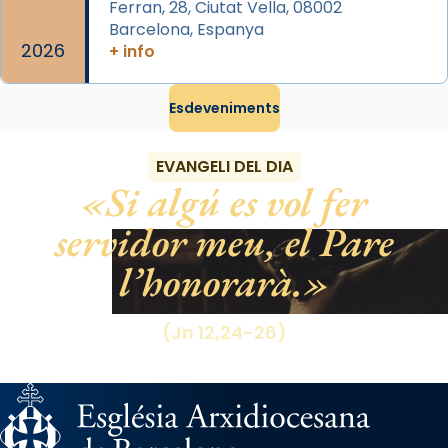
Ferran, 28, Ciutat Vella, 08002
«Si vols saber què és calor, ves per les
Barcelona, Espanya
Santes a Mataró»🥵.
2026
+ info
Photo
Esdeveniments
View on Facebook
·
Share
EVANGELI DEL DIA
Si algú es vol fer
servidor meu, el Pare
l’honorarà.
(Jn 12,24-26)