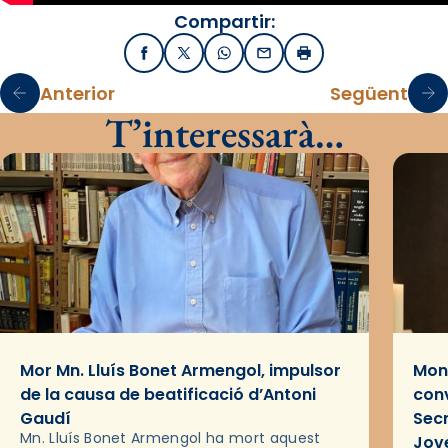
Compartir:
Facebook
X / Twitter
WhatsApp
Email
Imprimir
Anterior
Següent
T’interessarà…
Mor Mn. Lluís Bonet Armengol, impulsor
Mons
de la causa de beatificació d’Antoni
conv
Gaudí
Sec
Mn. Lluís Bonet Armengol ha mort aquest
Jov