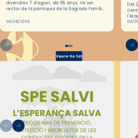
divendres 7 d’agost, als 95 anys. Va ser
Del 2
rector de la parròquia de la Sagrada Família
cent
de Barcelona durant 25 anys, entre 1993 i
l'Ar
2018,…
08/08/2026
les 
06/0
pel 
Veure-ho tot