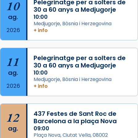
Aquest dilluns, 27 de juliol, ha tingut lloc la
10
Pelegrinatge per a solters de
missa d’acció de gràcies en agraïment al
30 a 60 anys a Medjugorje
ag.
comitè organitzador de la visita apostòlica
10:00
Medjugorje, Bòsnia i Herzegovina
del Sant Pare Lleó XIV a Barcelona, i als
2026
+ info
col·laboradors, a la Catedral de Barcelona.
L’arquebisbe de Barcelona, el cardenal Joan
Josep Omella, ha presidit la missa i l’ha
11
Pelegrinatge per a solters de
concelebrat el bisbe auxiliar de Barcelona,
30 a 60 anys a Medjugorje
Mons. David Abadías.
ag.
10:00
📸 Dr. G. Simón
Medjugorje, Bòsnia i Herzegovina
2026
+ info
Photo
View on Facebook
·
Share
12
437 Festes de Sant Roc de
Arquebisbat de Barcelona
2 weeks ago
Barcelona a la plaça Nova
ag.
09:00
Memòria de les santes Juliana i
Plaça Nova, Ciutat Vella, 08002