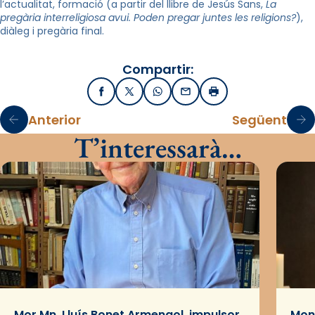
l’actualitat, formació (a partir del llibre de Jesús Sans,
La
pregària interreligiosa avui. Poden pregar juntes les religions?
),
diàleg i pregària final.
Compartir:
Facebook
X / Twitter
WhatsApp
Email
Imprimir
Anterior
Següent
T’interessarà…
Mor Mn. Lluís Bonet Armengol, impulsor
Mons