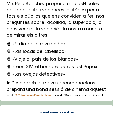
Mn. Peio Sánchez proposa cinc pel·lícules
per a aquestes vacances. Històries per a
tots els públics que ens conviden a fer-nos
preguntes sobre l'acollida, la superació, la
convivència, la vocació i la nostra manera
de mirar els altres.
🍿 «El día de la revelación»
🍿 «Las locas del Obelisco»
🍿 «Viaje al país de los blancos»
🍿 «León XIV, el hombre detrás del Papa»
🍿 «Las ovejas detectives»
▶️ Descobreix les seves recomanacions i
prepara una bona sessió de cinema aquest
est
itual @cinemaspiritcat
#CinemaEspiritual
Imatge: Generada amb IA (OpenAI)
Video