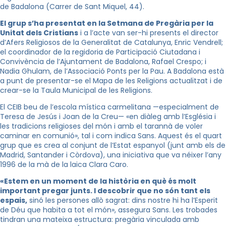
de Badalona (Carrer de Sant Miquel, 44).
El grup s’ha presentat en la Setmana de Pregària per la
Unitat dels Cristians
i a l’acte van ser-hi presents el director
d’Afers Religiosos de la Generalitat de Catalunya, Enric Vendrell;
el coordinador de la regidoria de Participació Ciutadana i
Convivència de l’Ajuntament de Badalona, Rafael Crespo; i
Nadia Ghulam, de l’Associació Ponts per la Pau. A Badalona està
a punt de presentar-se el Mapa de les Religions actualitzat i de
crear-se la Taula Municipal de les Religions.
El CEIB beu de l’escola mística carmelitana —especialment de
Teresa de Jesús i Joan de la Creu— «en diàleg amb l’Església i
les tradicions religioses del món i amb el tarannà de voler
caminar en comunió», tal i com indica Sans. Aquest és el quart
grup que es crea al conjunt de l’Estat espanyol (junt amb els de
Madrid, Santander i Còrdova), una iniciativa que va néixer l’any
1996 de la mà de la laica Clara Caro.
«Estem en un moment de la història en què és molt
important pregar junts. I descobrir que no són tant els
espais,
sinó les persones allò sagrat: dins nostre hi ha l’Esperit
de Déu que habita a tot el món», assegura Sans. Les trobades
tindran una mateixa estructura: pregària vinculada amb