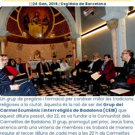
24 Gen, 2018
Església de Barcelona
Un grup de pregària i formació per conèixer millor les tradicions
religioses a la ciutat. Aquesta és la raó de ser del
Grup del
Carmel Ecumènic i Interreligiós de Badalona (CEIB)
que
aquest dilluns passat, dia 22, es va fundar a la Comunitat dels
Carmelites de Badalona. El grup, promogut pel prior, Jesús Sans,
arrenca amb una vintena de membres i es trobarà de manera
regular el tercer dilluns de cada mes a les 20 h als Carmelites