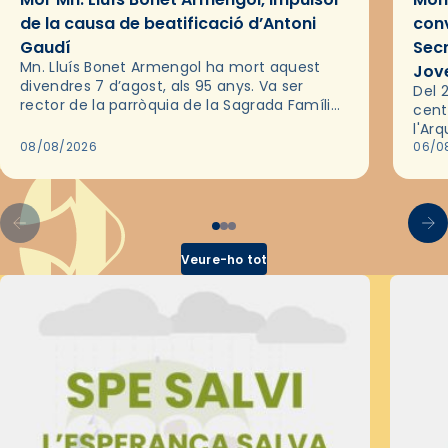
de la causa de beatificació d’Antoni
conv
Gaudí
Sec
Mn. Lluís Bonet Armengol ha mort aquest
Jov
divendres 7 d’agost, als 95 anys. Va ser
Del 2
rector de la parròquia de la Sagrada Família
cent
de Barcelona durant 25 anys, entre 1993 i
l'Ar
2018,…
08/08/2026
les 
06/0
pel 
Veure-ho tot