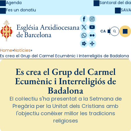
Agenda
Santoral del dia
SAVA
Fes un donatiu
Facebook
Instagram
X / Twitter
YouTube
CA
Me
Cerca
WhatsApp
Flickr
Radio Estel
Catalunya Cristi
Home
Notícies
Es crea el Grup del Carmel Ecumènic i Interreligiós de Badalona
Es crea el Grup del Carmel
Ecumènic i Interreligiós de
Badalona
El col·lectiu s'ha presentat a la Setmana de
Pregària per la Unitat dels Cristians amb
l'objectiu conèixer millor les tradicions
religioses