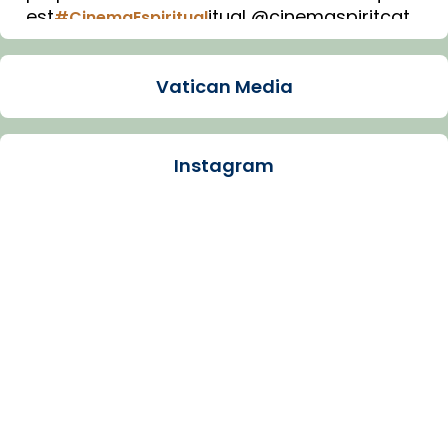
est
itual @cinemaspiritcat
#CinemaEspiritual
Imatge: Generada amb IA (OpenAI)
Video
Vatican Media
View on Facebook
·
Share
Instagram
Arquebisbat de Barcelona
1 week ago
La Carmina va patir depressió. Fa gairebé
dos mesos, a l'Estadi Lluís Companys, la
jove va fer arribar el seu testimoni al papa
Lleó XIV.
Recupera l'entrevista comp
Vatican
tican News 👇
News
www.vaticannews.va/es/iglesia/news/2026-
07/carmina-historia-depresion-papa-viaje-
espana-testimoni...