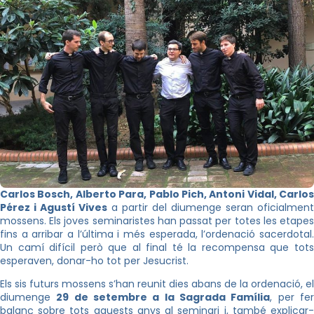
Carlos Bosch, Alberto Para, Pablo Pich, Antoni Vidal, Carlos
Pérez i Agustí Vives
a partir del diumenge seran oficialment
mossens. Els joves seminaristes han passat per totes les etapes
fins a arribar a l’última i més esperada, l’ordenació sacerdotal.
Un camí difícil però que al final té la recompensa que tots
esperaven, donar-ho tot per Jesucrist.
Els sis futurs mossens s’han reunit dies abans de la ordenació, el
diumenge
29 de setembre a la Sagrada Família
, per fe
balanç sobre tots aquests anys al seminari i, també explicar-