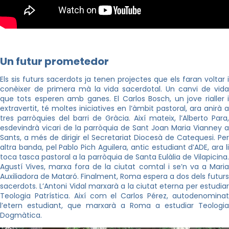
Un futur prometedor
Els sis futurs sacerdots ja tenen projectes que els faran voltar i
conèixer de primera mà la vida sacerdotal. Un canvi de vida
que tots esperen amb ganes. El Carlos Bosch, un jove rialler i
extravertit, té moltes iniciatives en l’àmbit pastoral, ara anirà a
tres parròquies del barri de Gràcia. Així mateix, l’Alberto Para,
esdevindrà vicari de la parròquia de Sant Joan Maria Vianney a
Sants, a més de dirigir el Secretariat Diocesà de Catequesi. Per
altra banda, pel Pablo Pich Aguilera, antic estudiant d’ADE, ara li
toca tasca pastoral a la parròquia de Santa Eulàlia de Vilapicina.
Agustí Vives, marxa fora de la ciutat comtal i se’n va a Maria
Auxiliadora de Mataró. Finalment, Roma espera a dos dels futurs
sacerdots. L’Antoni Vidal marxarà a la ciutat eterna per estudiar
Teologia Patrística. Així com el Carlos Pérez, autodenominat
l’etern estudiant, que marxarà a Roma a estudiar Teologia
Dogmàtica.