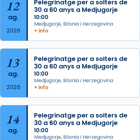
12
Pelegrinatge per a solters de
Arquebisbat de Barcelona
2 weeks ago
30 a 60 anys a Medjugorje
ag.
10:00
Memòria de les santes Juliana i
Medjugorje, Bòsnia i Herzegovina
Semproniana, verges i màrtirs.
2026
+ info
Acompanyant la història de sant Cugat, a
partir de l’Edat Mitjana sorgeix la tradició
que les santes Juliana (“relatiu a Júlia”) i
13
Pelegrinatge per a solters de
Semproniana (“relatiu a Semprònia =
30 a 60 anys a Medjugorje
eterna”) són deixebles seves. I l’any 1667, el
ag.
10:00
frare Joan Gaspar Roig, afirma en una obra
Medjugorje, Bòsnia i Herzegovina
que les santes són filles de l’antiga Iluro.
2026
+ info
Mataró en reivindicarà les relíquies fins que
les aconseguirà el 1772. L’ofici que es canta
a la “Missa de les Santes” (“Missa de
14
Pelegrinatge per a solters de
Glòria”) fou composta el 1848 per Mn.
30 a 60 anys a Medjugorje
Manuel Blanch, amb aire d’òpera
ag.
10:00
italianitzant; s’interpreta per privilegi
Medjugorje, Bòsnia i Herzegovina
pontifici, amb orquestra i cor, i té una