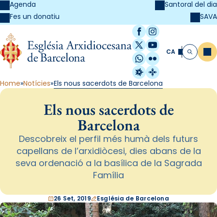
Agenda
Santoral del dia
SAVA
Fes un donatiu
Facebook
Instagram
X / Twitter
YouTube
CA
Me
Cerca
WhatsApp
Flickr
Radio Estel
Catalunya Cristi
Home
Notícies
Els nous sacerdots de Barcelona
Els nous sacerdots de
Barcelona
Descobreix el perfil més humà dels futurs
capellans de l’arxidiòcesi, dies abans de la
seva ordenació a la basílica de la Sagrada
Família
26 Set, 2019
Església de Barcelona