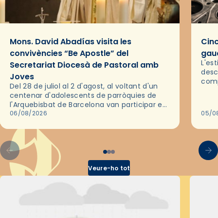
Mons. David Abadías visita les
Cinc
convivències “Be Apostle” del
gaud
L'es
Secretariat Diocesà de Pastoral amb
desc
Joves
comp
Del 28 de juliol al 2 d'agost, al voltant d'un
deix
centenar d'adolescents de parròquies de
trav
l'Arquebisbat de Barcelona van participar en
les convivències Be Apostle, organitzades
06/08/2026
05/0
pel Secretariat Diocesà de Pastoral amb…
Veure-ho tot