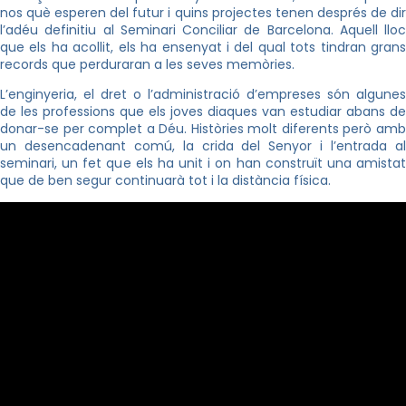
nos què esperen del futur i quins projectes tenen després de dir
l’adéu definitiu al Seminari Conciliar de Barcelona. Aquell lloc
que els ha acollit, els ha ensenyat i del qual tots tindran grans
records que perduraran a les seves memòries.
L’enginyeria, el dret o l’administració d’empreses són algunes
de les professions que els joves diaques van estudiar abans de
donar-se per complet a Déu. Històries molt diferents però amb
un desencadenant comú, la crida del Senyor i l’entrada al
seminari, un fet que els ha unit i on han construït una amistat
que de ben segur continuarà tot i la distància física.