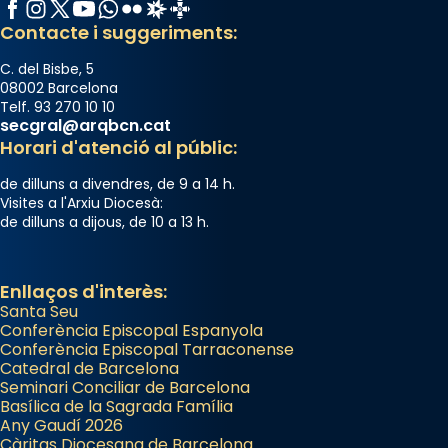
Facebook
Instagram
X / Twitter
YouTube
WhatsApp
Flickr
Radio Estel
Catalunya Cristiana
Contacte i suggeriments:
C. del Bisbe, 5
08002 Barcelona
Telf. 93 270 10 10
secgral@arqbcn.cat
Horari d'atenció al públic:
de dilluns a divendres, de 9 a 14 h.
Visites a l'Arxiu Diocesà:
de dilluns a dijous, de 10 a 13 h.
Enllaços d'interès:
Santa Seu
Conferència Episcopal Espanyola
Conferència Episcopal Tarraconense
Catedral de Barcelona
Seminari Conciliar de Barcelona
Basílica de la Sagrada Família
Any Gaudí 2026
Càritas Diocesana de Barcelona