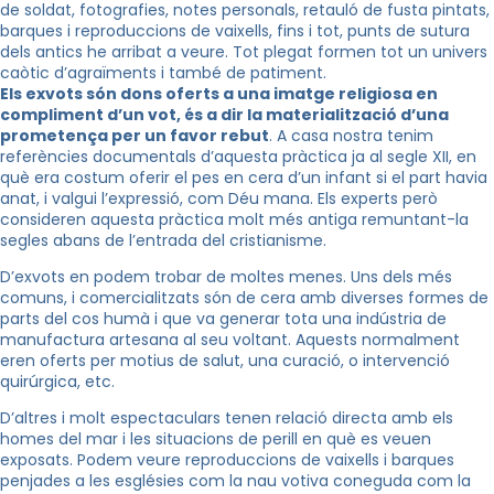
de soldat, fotografies, notes personals, retauló de fusta pintats,
barques i reproduccions de vaixells, fins i tot, punts de sutura
dels antics he arribat a veure. Tot plegat formen tot un univers
caòtic d’agraïments i també de patiment.
Els exvots són dons oferts a una imatge religiosa en
compliment d’un vot, és a dir la materialització d’una
prometença per un favor rebut
. A casa nostra tenim
referències documentals d’aquesta pràctica ja al segle XII, en
què era costum oferir el pes en cera d’un infant si el part havia
anat, i valgui l’expressió, com Déu mana. Els experts però
consideren aquesta pràctica molt més antiga remuntant-la
segles abans de l’entrada del cristianisme.
D’exvots en podem trobar de moltes menes. Uns dels més
comuns, i comercialitzats són de cera amb diverses formes de
parts del cos humà i que va generar tota una indústria de
manufactura artesana al seu voltant. Aquests normalment
eren oferts per motius de salut, una curació, o intervenció
quirúrgica, etc.
D’altres i molt espectaculars tenen relació directa amb els
homes del mar i les situacions de perill en què es veuen
exposats. Podem veure reproduccions de vaixells i barques
penjades a les esglésies com la nau votiva coneguda com la