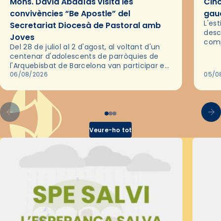
Mons. David Abadías visita les
Cinc
convivències “Be Apostle” del
gaud
L'es
Secretariat Diocesà de Pastoral amb
desc
Joves
comp
Del 28 de juliol al 2 d'agost, al voltant d'un
deix
centenar d'adolescents de parròquies de
trav
l'Arquebisbat de Barcelona van participar en
les convivències Be Apostle, organitzades
06/08/2026
05/0
pel Secretariat Diocesà de Pastoral amb…
Veure-ho tot