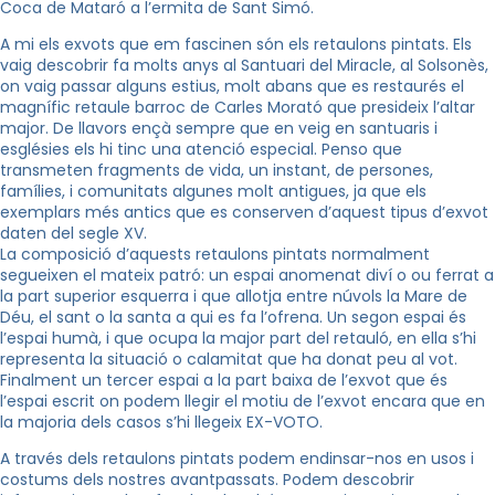
Coca de Mataró a l’ermita de Sant Simó.
A mi els exvots que em fascinen són els retaulons pintats. Els
vaig descobrir fa molts anys al Santuari del Miracle, al Solsonès,
on vaig passar alguns estius, molt abans que es restaurés el
magnífic retaule barroc de Carles Morató que presideix l’altar
major. De llavors ençà sempre que en veig en santuaris i
esglésies els hi tinc una atenció especial. Penso que
transmeten fragments de vida, un instant, de persones,
famílies, i comunitats algunes molt antigues, ja que els
exemplars més antics que es conserven d’aquest tipus d’exvot
daten del segle XV.
La composició d’aquests retaulons pintats normalment
segueixen el mateix patró: un espai anomenat diví o ou ferrat a
la part superior esquerra i que allotja entre núvols la Mare de
Déu, el sant o la santa a qui es fa l’ofrena. Un segon espai és
l’espai humà, i que ocupa la major part del retauló, en ella s’hi
representa la situació o calamitat que ha donat peu al vot.
Finalment un tercer espai a la part baixa de l’exvot que és
l’espai escrit on podem llegir el motiu de l’exvot encara que en
la majoria dels casos s’hi llegeix EX-VOTO.
A través dels retaulons pintats podem endinsar-nos en usos i
costums dels nostres avantpassats. Podem descobrir