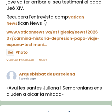
jove va fer arribar el seu testimoni al papa
Lleó XIV.
Recupera l'entrevista comp
Vatican
tican News 👇
News
www.vaticannews.va/es/iglesia/news/2026-
07/carmina-historia-depresion-papa-viaje-
espana-testimoni...
Photo
View on Facebook
·
Share
Arquebisbat de Barcelona
1 week ago
«Avui les santes Juliana i Semproniana ens
ajuden a alçar la mirada»
Mons. Sergi Gordo, bisbe de Tortosa, ha
presidit aquest 27 de juliol la missa de Les