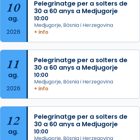
que les santes són filles de l’antiga Iluro.
10
Pelegrinatge per a solters de
Mataró en reivindicarà les relíquies fins que
30 a 60 anys a Medjugorje
les aconseguirà el 1772. L’ofici que es canta
ag.
10:00
a la “Missa de les Santes” (“Missa de
Medjugorje, Bòsnia i Herzegovina
2026
Glòria”) fou composta el 1848 per Mn.
+ info
Manuel Blanch, amb aire d’òpera
italianitzant; s’interpreta per privilegi
pontifici, amb orquestra i cor, i té una
11
Pelegrinatge per a solters de
duració aproximada de tres hores. Després,
30 a 60 anys a Medjugorje
processó (recuperada el 1972) al voltant
ag.
10:00
del temple amb les relíquies de les santes.
Medjugorje, Bòsnia i Herzegovina
Des de 1985 hi participa també un grup de
2026
+ info
diablesses amb música i ball propis. Festa
gran a Mataró.
«Si vols saber què és calor, ves per les
12
Pelegrinatge per a solters de
Santes a Mataró»🥵.
30 a 60 anys a Medjugorje
ag.
10:00
Photo
Medjugorje, Bòsnia i Herzegovina