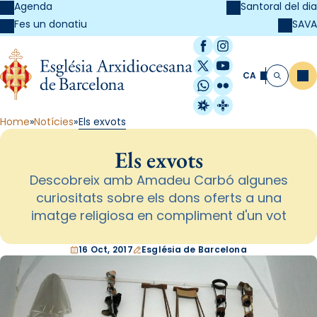
Agenda
Santoral del dia
SAVA
Fes un donatiu
Facebook
Instagram
X / Twitter
YouTube
CA
Me
Cerca
WhatsApp
Flickr
Radio Estel
Catalunya Cristi
Home
Notícies
Els exvots
Els exvots
Descobreix amb Amadeu Carbó algunes
curiositats sobre els dons oferts a una
imatge religiosa en compliment d'un vot
16 Oct, 2017
Església de Barcelona