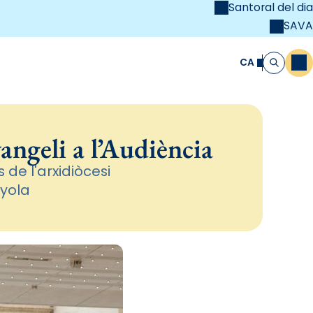
Santoral del dia
SAVA
el
unya Cristiana
CA
M
Cerca
vangeli a l’Audiència
 de l'arxidiòcesi
nyola