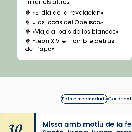
mirar els altres.
🍿 «El día de la revelación»
🍿 «Las locas del Obelisco»
🍿 «Viaje al país de los blancos»
🍿 «León XIV, el hombre detrás
del Papa»
🍿 «Las ovejas detectives»
▶️ Descobreix les seves
recomanacions i prepara una
bona sessió de cinema aquest
est
itual
#CinemaEspiritual
Tots els calendaris
Cardenal
@cinemaspiritcat
Imatge: Generada amb IA
(OpenAI)
30
Missa amb motiu de la fes
Video