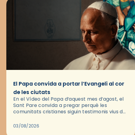
El Papa convida a portar l’Evangeli al cor
de les ciutats
En el Vídeo del Papa d’aquest mes d’agost, el
Sant Pare convida a pregar perquè les
comunitats cristianes siguin testimonis vius de
l’Evangeli enmig de les ciutats. A través d’una
pregària, el…
03/08/2026