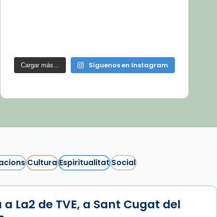
Síguenos en Instagram
Cargar más...
acions
Cultura
Espiritualitat
Social
 a La2 de TVE, a Sant Cugat del