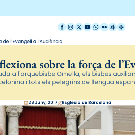
Facebook
Instagram
X / Twitter
YouTube
WhatsApp
Flickr
Radio Est
Catal
 de l’Evangeli a l’Audiència
lexiona sobre la força de l’E
uda a l'arquebisbe Omella, els bisbes auxiliars
elonina i tots els pelegrins de llengua espa
28 Juny, 2017
Església de Barcelona