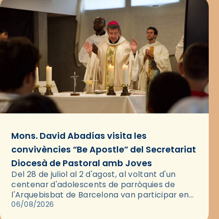
Mons. David Abadías visita les
convivències “Be Apostle” del Secretariat
Diocesà de Pastoral amb Joves
Del 28 de juliol al 2 d'agost, al voltant d'un
centenar d'adolescents de parròquies de
l'Arquebisbat de Barcelona van participar en
les convivències Be Apostle, organitzades pel
06/08/2026
Secretariat Diocesà de Pastoral amb…