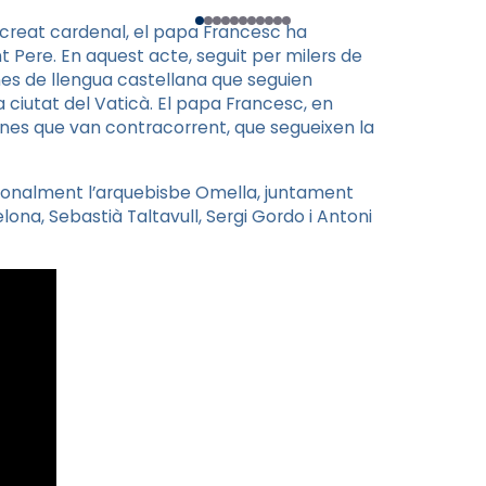
 creat cardenal, el papa Francesc ha
nt Pere.
En aquest acte, seguit per milers de
ones de llengua castellana que seguien
 ciutat del Vaticà. El papa Francesc, en
dones que van contracorrent, que segueixen la
rsonalment l’arquebisbe Omella, juntament
lona, Sebastià Taltavull, Sergi Gordo i Antoni