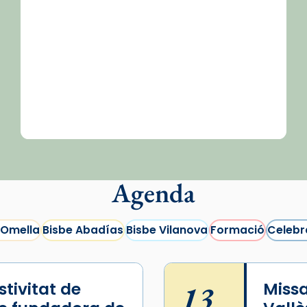
Agenda
 Omella
Bisbe Abadías
Bisbe Vilanova
Formació
Celebr
tivitat de
13
Missa