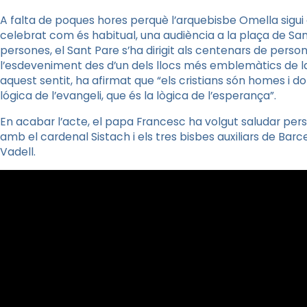
A falta de poques hores perquè l’arquebisbe Omella sigui
celebrat com és habitual, una audiència a la plaça de Sa
persones, el Sant Pare s’ha dirigit als centenars de pers
l’esdeveniment des d’un dels llocs més emblemàtics de la
aquest sentit, ha afirmat que “els cristians són homes i 
lógica de l’evangeli, que és la lògica de l’esperança”.
En acabar l’acte, el papa Francesc ha volgut saludar pe
amb el cardenal Sistach i els tres bisbes auxiliars de Barce
Vadell.