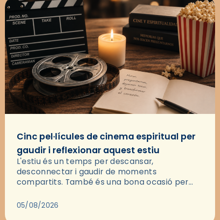
Cinc pel·lícules de cinema espiritual per
gaudir i reflexionar aquest estiu
L'estiu és un temps per descansar,
desconnectar i gaudir de moments
compartits. També és una bona ocasió per
deixar-se portar per una bona història i, a
través del cinema, reflexionar sobre les…
05/08/2026