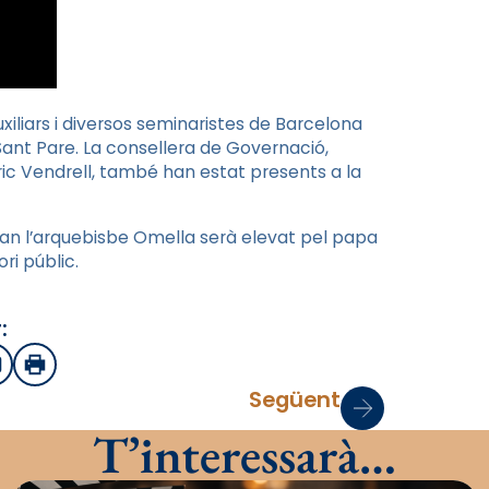
xiliars i diversos seminaristes de Barcelona
Sant Pare. La consellera de Governació,
Enric Vendrell, també han estat presents a la
an l’arquebisbe Omella serà elevat pel papa
ri públic.
:
sApp
mail
Imprimir
Següent
T’interessarà…