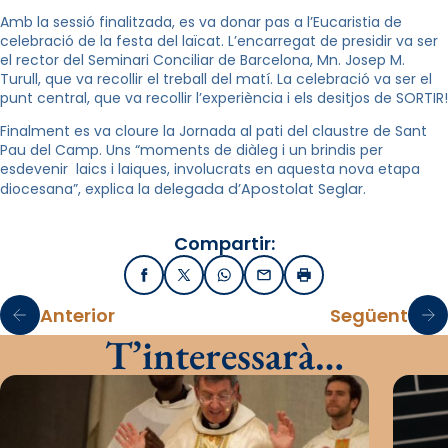
Amb la sessió finalitzada, es va donar pas a l’Eucaristia de
celebració de la festa del laïcat. L’encarregat de presidir va ser
el rector del Seminari Conciliar de Barcelona, Mn. Josep M.
Turull, que va recollir el treball del matí. La celebració va ser el
punt central, que va recollir l’experiència i els desitjos de SORTIR!
Finalment es va cloure la Jornada al pati del claustre de Sant
Pau del Camp. Uns “moments de diàleg i un brindis per
esdevenir laics i laiques, involucrats en aquesta nova etapa
diocesana”, explica la d
elegada d’Apostolat Seglar
.
Compartir:
Facebook
X / Twitter
WhatsApp
Email
Imprimir
Anterior
Següent
T’interessarà…