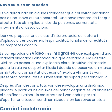
Nova cultura en pràctica
Es va aprofundir en algunes “mirades” que cal evitar per donar
pas a una “nova cultura pastoral”. Una nova manera de fer que
afecta tots els implicats, des de persones, comunitats,
moviments o associacions.
Ibarz va proposar unes claus d’interpretació, de lectura i
d’aplicació centrades en: l’espiritualitat, l’anàlisi de la realitat i
les propostes d’acció.
vídeo
infografies
Es va reproduir un
i les
que expliquen d’una
manera didàctica i dinàmica allò que demana el Pla Pastoral.
“Així, es va passar a una explicació clara i intuïtiva del mateix,
que a la sala va despertar il·lusió i decisió de posar-se en marxa
amb tota la comunitat diocesana”, explica Almuni. Es van
presentar, també, tots els materials de suport per treballar-lo.
Després d’un descans, tots van desenvolupar una dinàmica
plegats. A partir d’uns dibuixos del panot gegants es va analitzar
el significat i valors. Els assistents se’l van endur, per tal
d’aportar una tasca i ser dinamitzadors en les seves entitats.
Comiat i celebració