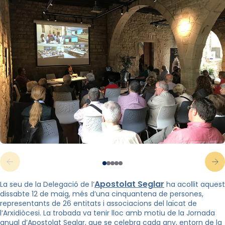
Apostolat Seglar
La seu de la Delegació de l’
ha acollit aquest
dissabte 12 de maig, més d’una cinquantena de persones,
representants de 26 entitats i associacions del laïcat de
l’Arxidiòcesi. La trobada va tenir lloc amb motiu de la Jornada
anual d’Apostolat Seglar, que se celebra cada any, entorn de la