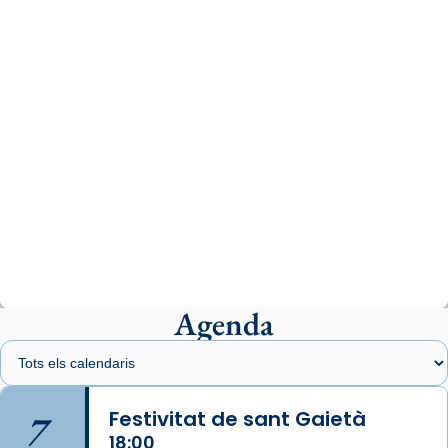
www.vaticannews.va/es/iglesia/news/2026-
07/carmina-historia-depresion-papa-viaje-
espana-testimoni...
Photo
View on Facebook
·
Share
Arquebisbat de Barcelona
1 week ago
«Avui les santes Juliana i Semproniana ens
ajuden a alçar la mirada»
Mons. Sergi Gordo, bisbe de Tortosa, ha
presidit aquest 27 de juliol la missa de Les
Agenda
Santes de Mataró.
🔗
tinyurl.com/cvu5jmbk
📸 J. Merino
7
Festivitat de sant Gaietà
18:00
Photo