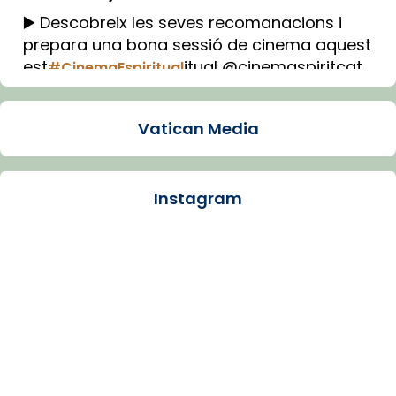
▶️ Descobreix les seves recomanacions i
prepara una bona sessió de cinema aquest
est
itual @cinemaspiritcat
#CinemaEspiritual
Imatge: Generada amb IA (OpenAI)
Video
Vatican Media
View on Facebook
·
Share
Instagram
Arquebisbat de Barcelona
1 week ago
La Carmina va patir depressió. Fa gairebé
dos mesos, a l'Estadi Lluís Companys, la
jove va fer arribar el seu testimoni al papa
Lleó XIV.
Recupera l'entrevista comp
Vatican
tican News 👇
News