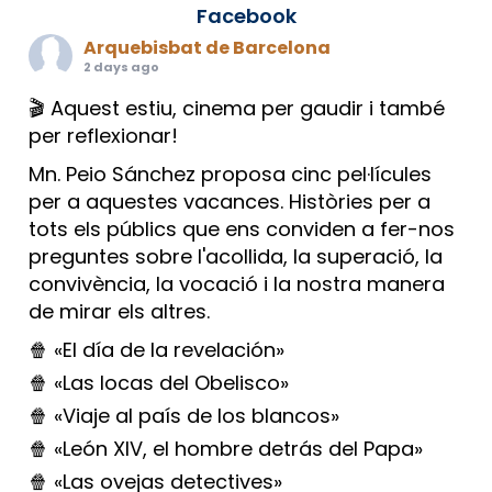
Facebook
Arquebisbat de Barcelona
2 days ago
🎬 Aquest estiu, cinema per gaudir i també
per reflexionar!
Mn. Peio Sánchez proposa cinc pel·lícules
per a aquestes vacances. Històries per a
tots els públics que ens conviden a fer-nos
preguntes sobre l'acollida, la superació, la
convivència, la vocació i la nostra manera
de mirar els altres.
🍿 «El día de la revelación»
🍿 «Las locas del Obelisco»
🍿 «Viaje al país de los blancos»
🍿 «León XIV, el hombre detrás del Papa»
🍿 «Las ovejas detectives»