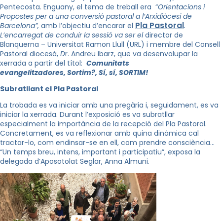
Pentecosta. Enguany, el tema de treball era “
Orientacions i
Propostes per a una conversió pastoral a l’Arxidiòcesi de
Pla Pastoral
Barcelona”,
amb l’objectiu d’encarar el
.
L’encarregat de conduir la sessió va ser el
director de
Blanquerna – Universitat Ramon Llull (URL) i membre del Consell
Pastoral diocesà,
D
r. Andreu Ibarz, que va desenvolupar la
xerrada a partir del títol:
Comunitats
evangelitzadores, Sortim?, Sí, sí, SORTIM!
Subratllant el Pla Pastoral
La trobada es va iniciar amb una pregària i, seguidament, es va
iniciar la xerrada. Durant l’exposició es va subratllar
especialment la importància de la recepció del Pla Pastoral.
Concretament, es va reflexionar amb quina dinàmica cal
tractar-lo, com endinsar-se en ell, com prendre consciència…
“Un temps breu, intens, important i participatiu”, exposa la
delegada d’Aposotolat Seglar, Anna Almuni.