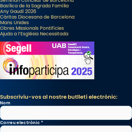
Seminari Conciliar de Barcelona
Basílica de la Sagrada Família
Any Gaudí 2026
Càritas Diocesana de Barcelona
Mans Unides
Obres Missionals Pontifícies
Ajuda a l’Església Necessitada
Subscriviu-vos al nostre butlletí electrònic:
Nom
Correu electrònic
*