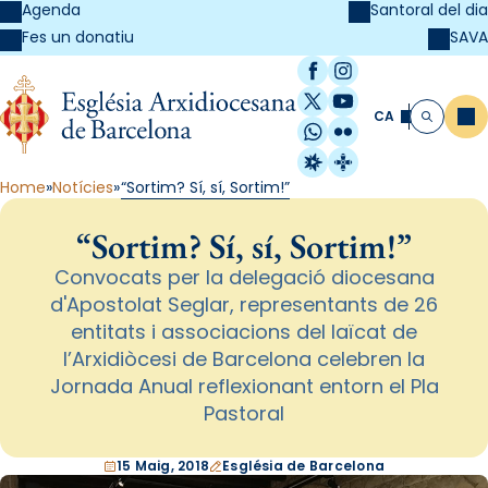
Agenda
Santoral del dia
SAVA
Fes un donatiu
Facebook
Instagram
X / Twitter
YouTube
CA
Me
Cerca
WhatsApp
Flickr
Radio Estel
Catalunya Cristi
Home
Notícies
“Sortim? Sí, sí, Sortim!”
“Sortim? Sí, sí, Sortim!”
Convocats per la delegació diocesana
d'Apostolat Seglar, representants de 26
entitats i associacions del laïcat de
l’Arxidiòcesi de Barcelona celebren la
Jornada Anual reflexionant entorn el Pla
Pastoral
15 Maig, 2018
Església de Barcelona