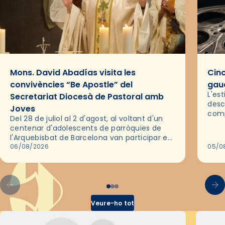
Mons. David Abadías visita les
Cinc
convivències “Be Apostle” del
gaud
L'es
Secretariat Diocesà de Pastoral amb
desc
Joves
comp
Del 28 de juliol al 2 d'agost, al voltant d'un
deix
centenar d'adolescents de parròquies de
trav
l'Arquebisbat de Barcelona van participar en
les convivències Be Apostle, organitzades
06/08/2026
05/0
pel Secretariat Diocesà de Pastoral amb…
Veure-ho tot