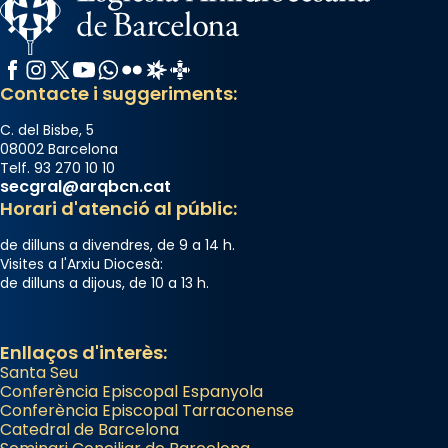
Facebook
Instagram
X / Twitter
YouTube
WhatsApp
Flickr
Radio Estel
Catalunya Cristiana
Contacte i suggeriments:
C. del Bisbe, 5
08002 Barcelona
Telf. 93 270 10 10
secgral@arqbcn.cat
Horari d'atenció al públic:
de dilluns a divendres, de 9 a 14 h.
Visites a l'Arxiu Diocesà:
de dilluns a dijous, de 10 a 13 h.
Enllaços d'interès:
Santa Seu
Conferència Episcopal Espanyola
Conferència Episcopal Tarraconense
Catedral de Barcelona