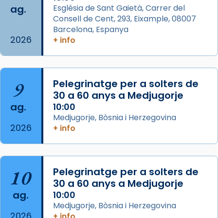
ag.
Església de Sant Gaietà, Carrer del
View on Facebook
·
Share
Consell de Cent, 293, Eixample, 08007
Barcelona, Espanya
2026
Arquebisbat de Barcelona
+ info
is at Catedral
de Barcelona.
2 weeks ago
Aquest dilluns, 27 de juliol, ha tingut lloc la
9
Pelegrinatge per a solters de
missa d’acció de gràcies en agraïment al
30 a 60 anys a Medjugorje
comitè organitzador de la visita apostòlica
ag.
10:00
del Sant Pare Lleó XIV a Barcelona, i als
Medjugorje, Bòsnia i Herzegovina
col·laboradors, a la Catedral de Barcelona.
2026
+ info
L’arquebisbe de Barcelona, el cardenal Joan
Josep Omella, ha presidit la missa i l’ha
concelebrat el bisbe auxiliar de Barcelona,
10
Pelegrinatge per a solters de
Mons. David Abadías.
30 a 60 anys a Medjugorje
📸 Dr. G. Simón
ag.
10:00
Medjugorje, Bòsnia i Herzegovina
Photo
2026
+ info