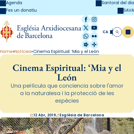
Agenda
Santoral del dia
SAVA
Fes un donatiu
Facebook
Instagram
X / Twitter
YouTube
CA
Me
Cerca
WhatsApp
Flickr
Radio Estel
Catalunya Cristi
Home
Notícies
Cinema Espiritual: ‘Mia y el León
Cinema Espiritual: ‘Mia y el
León
Una pel·lícula que conciencia sobre l'amor
a la naturalesa i la protecció de les
espècies
12 Abr, 2019
Església de Barcelona