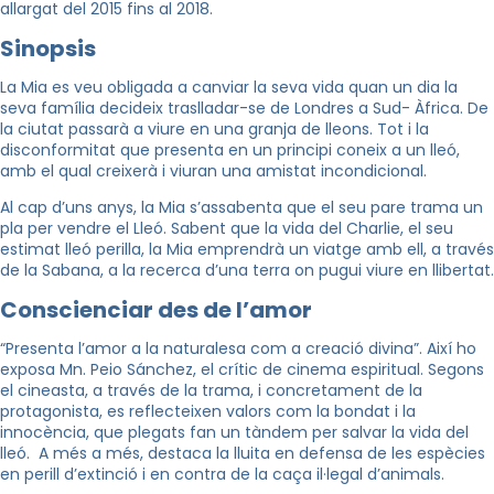
allargat del 2015 fins al 2018.
Sinopsis
La Mia es veu obligada a canviar la seva vida quan un dia la
seva família decideix traslladar-se de Londres a Sud- Àfrica. De
la ciutat passarà a viure en una granja de lleons. Tot i la
disconformitat que presenta en un principi coneix a un lleó,
amb el qual creixerà i viuran una amistat incondicional.
Al cap d’uns anys, la Mia s’assabenta que el seu pare trama un
pla per vendre el Lleó. Sabent que la vida del Charlie, el seu
estimat lleó perilla, la Mia emprendrà un viatge amb ell, a través
de la Sabana, a la recerca d’una terra on pugui viure en llibertat.
Conscienciar des de l’amor
“Presenta l’amor a la naturalesa com a creació divina”. Així ho
exposa Mn. Peio Sánchez, el crític de cinema espiritual. Segons
el cineasta, a través de la trama, i concretament de la
protagonista, es reflecteixen valors com la bondat i la
innocència, que plegats fan un tàndem per salvar la vida del
lleó. A més a més, destaca la lluita en defensa de les espècies
en perill d’extinció i en contra de la caça il·legal d’animals.