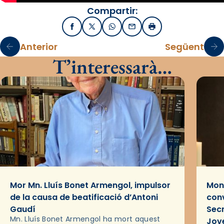
Compartir:
Facebook
X / Twitter
WhatsApp
Email
Imprimir
Anterior
Següent
T’interessarà…
Mor Mn. Lluís Bonet Armengol, impulsor
Mons
de la causa de beatificació d’Antoni
conv
Gaudí
Sec
Mn. Lluís Bonet Armengol ha mort aquest
Jov