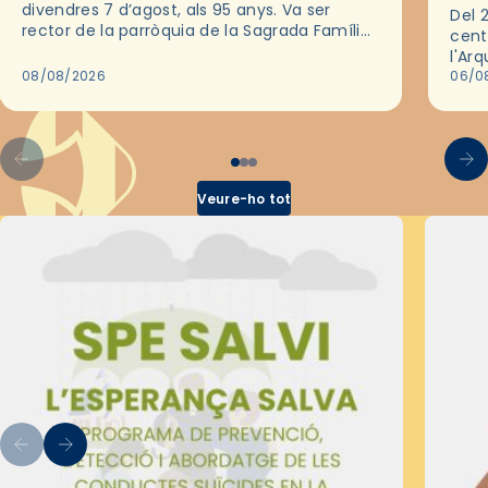
divendres 7 d’agost, als 95 anys. Va ser
Del 2
rector de la parròquia de la Sagrada Família
cent
de Barcelona durant 25 anys, entre 1993 i
l'Ar
2018,…
08/08/2026
les 
06/0
pel 
Veure-ho tot