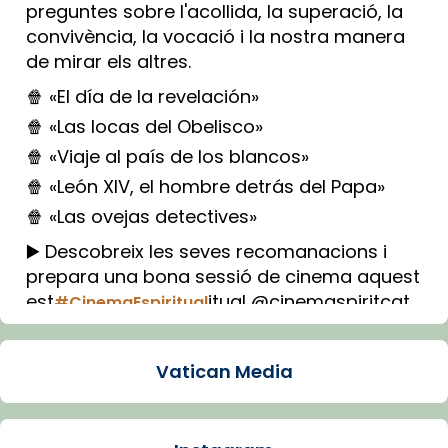
preguntes sobre l'acollida, la superació, la
convivència, la vocació i la nostra manera
de mirar els altres.
🍿 «El día de la revelación»
🍿 «Las locas del Obelisco»
🍿 «Viaje al país de los blancos»
🍿 «León XIV, el hombre detrás del Papa»
🍿 «Las ovejas detectives»
▶️ Descobreix les seves recomanacions i
prepara una bona sessió de cinema aquest
est
itual @cinemaspiritcat
#CinemaEspiritual
Imatge: Generada amb IA (OpenAI)
Video
Vatican Media
View on Facebook
·
Share