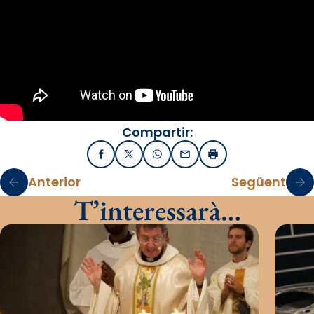
Compartir:
Facebook
X / Twitter
WhatsApp
Email
Imprimir
Anterior
Següent
T’interessarà…