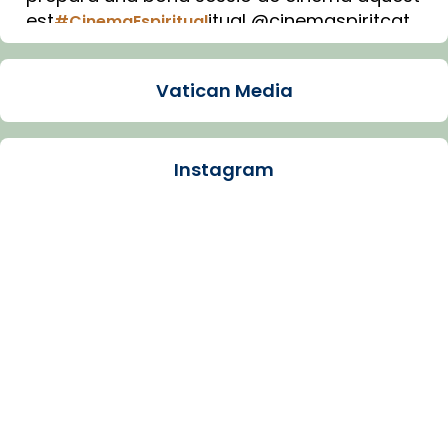
est
itual @cinemaspiritcat
#CinemaEspiritual
Imatge: Generada amb IA (OpenAI)
Video
Vatican Media
View on Facebook
·
Share
Instagram
Arquebisbat de Barcelona
1 week ago
La Carmina va patir depressió. Fa gairebé
dos mesos, a l'Estadi Lluís Companys, la
jove va fer arribar el seu testimoni al papa
Lleó XIV.
Recupera l'entrevista comp
Vatican
tican News 👇
News
www.vaticannews.va/es/iglesia/news/2026-
07/carmina-historia-depresion-papa-viaje-