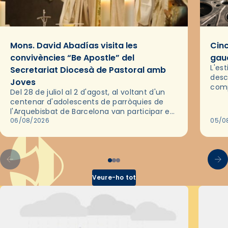
Mons. David Abadías visita les
Cinc
convivències “Be Apostle” del
gaud
L'es
Secretariat Diocesà de Pastoral amb
desc
Joves
comp
Del 28 de juliol al 2 d'agost, al voltant d'un
deix
centenar d'adolescents de parròquies de
trav
l'Arquebisbat de Barcelona van participar en
les convivències Be Apostle, organitzades
06/08/2026
05/0
pel Secretariat Diocesà de Pastoral amb…
Veure-ho tot