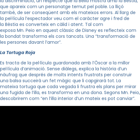
la discriminació, un respecte que la Bella mostra amb la Bèstia,
que apareix com un personatge temut pel poble. La lliçó
també, de ser conseqüent amb els mateixos errors. Al llarg de
la pel·lícula l’espectador veu com el caràcter agre i fred de
la Bèstia es converteix en càlid i atent. Tal com
exposa
Mn
.
Peio
en aquest clàssic de Disney es reflecteix com
la bondat transforma els cors tancats. Una “transformació de
les persones davant l’amor”.
La Tortuga Roja
Es tracta de la pel·lícula guardonada amb l’Òscar a la millor
pel·lícula d’animació. Sense diàlegs, explica la història d’un
nàufrag que després de molts intents frustrats per construir
una balsa succeirà un fet màgic que li capgirarà tot. La
mateixa tortuga que cada vegada li frustra els plans per mirar
una fugida de l’illa, es transforma en una dona. Segons
Mn
.
Peio
,
descobrirem com “en l’illa interior d’un mateix es pot canviar”.