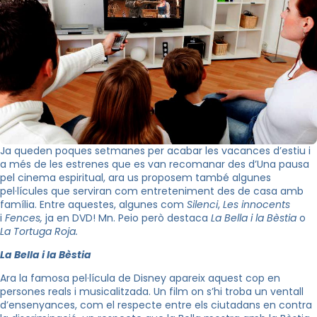
Ja queden poques setmanes per acabar les vacances d’estiu i
a més de les estrenes que es van recomanar des d’Una pausa
pel cinema espiritual, ara us proposem també algunes
pel·lícules que serviran com entreteniment des de casa amb
família. Entre aquestes, algunes com
Silenci
,
Les innocents
i
Fences
,
ja en DVD!
Mn
.
Peio
però destaca
La Bella i la Bèstia
o
La Tortuga Roja.
La Bella i la Bèstia
Ara la famosa pel·lícula de Disney apareix aquest cop en
persones reals i
musicalitzada
. Un film on s’
hi
troba un ventall
d’ensenyances, com el respecte entre els ciutadans en contra