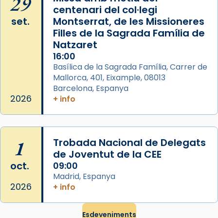
29
pontifici, amb orquestra i cor, i té una
centenari del col·legi
duració aproximada de tres hores. Després,
set.
Montserrat, de les Missioneres
processó (recuperada el 1972) al voltant
Filles de la Sagrada Família de
del temple amb les relíquies de les santes.
Natzaret
Des de 1985 hi participa també un grup de
16:00
diablesses amb música i ball propis. Festa
Basílica de la Sagrada Família, Carrer de
gran a Mataró.
Mallorca, 401, Eixample, 08013
Barcelona, Espanya
«Si vols saber què és calor, ves per les
2026
+ info
Santes a Mataró»🥵.
Photo
View on Facebook
·
Share
1
Trobada Nacional de Delegats
de Joventut de la CEE
oct.
09:00
Madrid, Espanya
2026
+ info
Esdeveniments