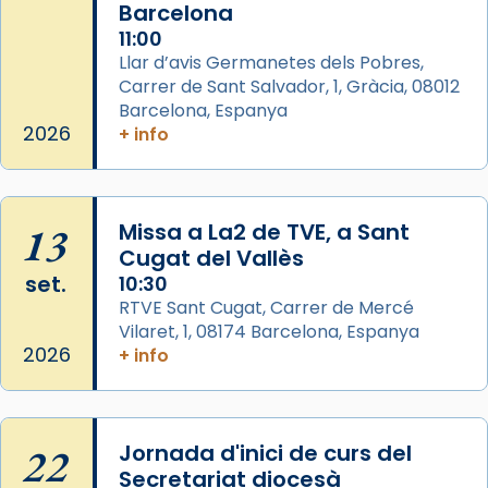
Barcelona
Arquebisbat de Barcelona
is at Catedral
11:00
de Barcelona.
Llar d’avis Germanetes dels Pobres,
2 weeks ago
Carrer de Sant Salvador, 1, Gràcia, 08012
Aquest dilluns, 27 de juliol, ha tingut lloc la
Barcelona, Espanya
missa d’acció de gràcies en agraïment al
2026
+ info
comitè organitzador de la visita apostòlica
del Sant Pare Lleó XIV a Barcelona, i als
col·laboradors, a la Catedral de Barcelona.
13
Missa a La2 de TVE, a Sant
L’arquebisbe de Barcelona, el cardenal Joan
Cugat del Vallès
Josep Omella, ha presidit la missa i l’ha
set.
10:30
concelebrat el bisbe auxiliar de Barcelona,
RTVE Sant Cugat, Carrer de Mercé
Mons. David Abadías.
Vilaret, 1, 08174 Barcelona, Espanya
2026
+ info
📸 Dr. G. Simón
Photo
View on Facebook
·
Share
22
Jornada d'inici de curs del
Secretariat diocesà