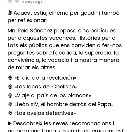
3 days ago
🎬 Aquest estiu, cinema per gaudir i també
per reflexionar!
Mn. Peio Sánchez proposa cinc pel·lícules
per a aquestes vacances. Històries per a
tots els públics que ens conviden a fer-nos
preguntes sobre l'acollida, la superació, la
convivència, la vocació i la nostra manera
de mirar els altres.
🍿 «El día de la revelación»
🍿 «Las locas del Obelisco»
🍿 «Viaje al país de los blancos»
🍿 «León XIV, el hombre detrás del Papa»
🍿 «Las ovejas detectives»
▶️ Descobreix les seves recomanacions i
prepara una bona sessió de cinema aquest