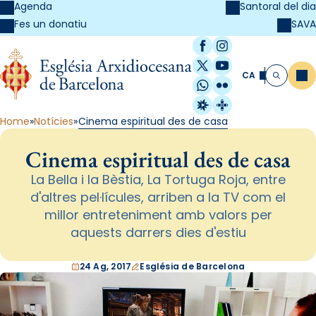
Agenda
Santoral del dia
SAVA
Fes un donatiu
Facebook
Instagram
X / Twitter
YouTube
CA
Me
Cerca
WhatsApp
Flickr
Radio Estel
Catalunya Cristi
Home
Notícies
Cinema espiritual des de casa
Cinema espiritual des de casa
La Bella i la Bèstia, La Tortuga Roja, entre
d'altres pel·lícules, arriben a la TV com el
millor entreteniment amb valors per
aquests darrers dies d'estiu
24 Ag, 2017
Església de Barcelona