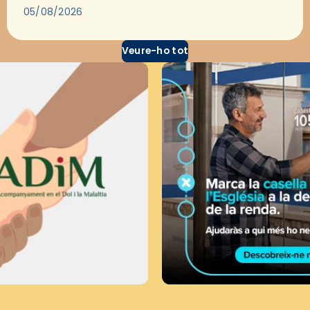
través del cinema, reflexionar sobre les…
05/08/2026
Veure-ho tot