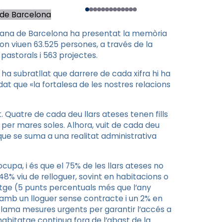
 de Barcelona
cesana de Barcelona ha presentat la memòria
on viuen 63.525 persones, a través de la
pastorals i 563 projectes.
, ha subratllat que darrere de cada xifra hi ha
dat que «la fortalesa de les nostres relacions
 Quatre de cada deu llars ateses tenen fills
per mares soles. Alhora, vuit de cada deu
que se suma a una realitat administrativa
cupa, i és que el 75% de les llars ateses no
8% viu de relloguer, sovint en habitacions o
atge (5 punts percentuals més que l’any
 amb un lloguer sense contracte i un 2% en
eclama mesures urgents per garantir l’accés a
’habitatge continua fora de l’abast de la