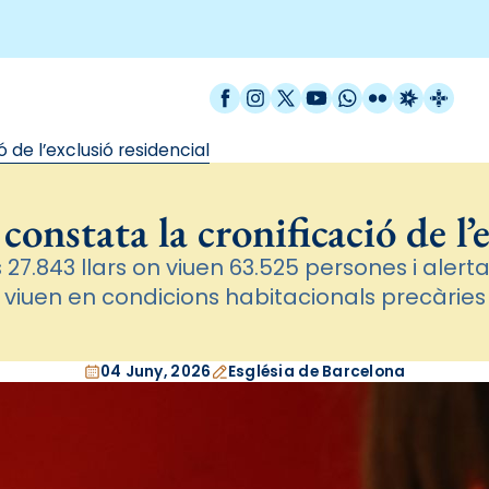
Facebook
Instagram
X / Twitter
YouTube
WhatsApp
Flickr
Radio Est
Catal
 de l’exclusió residencial
onstata la cronificació de l’
 27.843 llars on viuen 63.525 persones i alert
viuen en condicions habitacionals precàries
04 Juny, 2026
Església de Barcelona