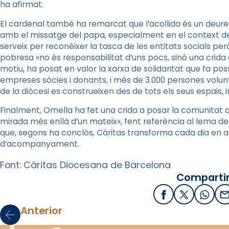
ha afirmat.
El cardenal també ha remarcat que l’acollida és un deure
amb el missatge del papa, especialment en el context de 
serveix per reconèixer la tasca de les entitats socials per
pobresa «no és responsabilitat d’uns pocs, sinó una crida
motiu, ha posat en valor la xarxa de solidaritat que fa pos
empreses sòcies i donants, i més de 3.000 persones voluntàr
de la diòcesi es construeixen des de tots els seus espais, 
Finalment, Omella ha fet una crida a posar la comunitat al
mirada més enllà d’un mateix», fent referència al lema de
que, segons ha conclòs, Càritas transforma cada dia en ac
d’acompanyament.
Font: Càritas Diocesana de Barcelona
Compartir
Facebook
X / Twitter
What
E
Anterior