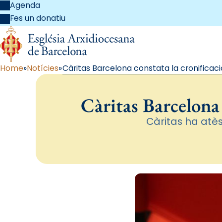
Agenda
Fes un donatiu
Home
Notícies
Càritas Barcelona constata la cronificació
Càritas Barcelona c
Càritas ha atès