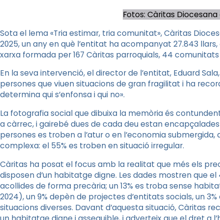
Fotos: Càritas Diocesana
Sota el lema «Tria estimar, tria comunitat», Càritas Dio
2025, un any en què l’entitat ha acompanyat 27.843 llars, 
xarxa formada per 167 Càritas parroquials, 44 comunitats 
En la seva intervenció, el director de l’entitat, Eduard Sala
persones que viuen situacions de gran fragilitat i ha recor
determina qui s’enfonsa i qui no».
La fotografia social que dibuixa la memòria és contundent.
a càrrec, i gairebé dues de cada deu estan encapçalades 
persones es troben a l’atur o en l’economia submergida, 
complexa: el 55% es troben en situació irregular.
Càritas ha posat el focus amb la realitat que més els preo
disposen d’un habitatge digne. Les dades mostren que el 4
acollides de forma precària; un 13% es troba sense habit
2024), un 9% depèn de projectes d’entitats socials, un 3%
situacions diverses. Davant d’aquesta situació, Càritas r
un habitatge digne i assequible, i adverteix que el dret a l