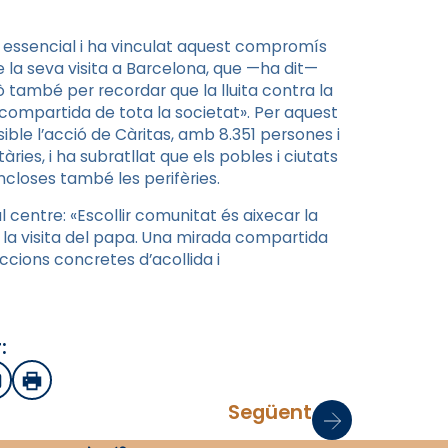
 essencial i ha vinculat aquest compromís
la seva visita a Barcelona, que —ha dit—
ò també per recordar que la lluita contra la
 compartida de tota la societat». Per aquest
sible l’acció de Càritas, amb 8.351 persones i
ies, i ha subratllat que els pobles i ciutats
incloses també les perifèries.
 centre: «Escollir comunitat és aixecar la
 la visita del papa. Una mirada compartida
cions concretes d’acollida i
:
sApp
mail
Imprimir
Següent