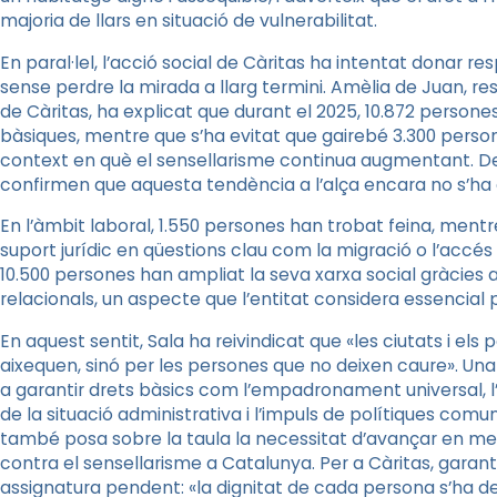
majoria de llars en situació de vulnerabilitat.
En paral·lel, l’acció social de Càritas ha intentat donar 
sense perdre la mirada a llarg termini. Amèlia de Juan, res
de Càritas, ha explicat que durant el 2025, 10.872 person
bàsiques, mentre que s’ha evitat que gairebé 3.300 person
context en què el sensellarisme continua augmentant. De 
confirmen que aquesta tendència a l’alça encara no s’ha 
En l’àmbit laboral, 1.550 persones han trobat feina, men
suport jurídic en qüestions clau com la migració o l’accé
10.500 persones han ampliat la seva xarxa social gràcies a
relacionals, un aspecte que l’entitat considera essencial 
En aquest sentit, Sala ha reivindicat que «les ciutats i els
aixequen, sinó per les persones que no deixen caure». Una
a garantir drets bàsics com l’empadronament universal, 
de la situació administrativa i l’impuls de polítiques comu
també posa sobre la taula la necessitat d’avançar en mesu
contra el sensellarisme a Catalunya. Per a Càritas, garant
assignatura pendent: «la dignitat de cada persona s’ha d