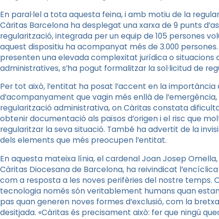
En paral·lel a tota aquesta feina, i amb motiu de la regul
Càritas Barcelona ha desplegat una xarxa de 9 punts d’a
regularització, integrada per un equip de 105 persones volun
aquest dispositiu ha acompanyat més de 3.000 persones. 
presenten una elevada complexitat jurídica o situacions d’e
administratives, s’ha pogut formalitzar la sol·licitud de reg
Per tot això, l’entitat ha posat l’accent en la importància d
d’acompanyament que vagin més enllà de l’emergència,
regularització administrativa, on Càritas constata dificul
obtenir documentació als països d’origen i el risc que mol
regularitzar la seva situació. També ha advertit de la invis
dels elements que més preocupen l’entitat.
En aquesta mateixa línia, el cardenal Joan Josep Omella,
Càritas Diocesana de Barcelona, ha reivindicat l’encíclic
com a resposta a les noves perifèries del nostre temps. Om
tecnologia només són veritablement humans quan estan al
pas quan generen noves formes d’exclusió, com la bretxa di
desitjada. «Càritas és precisament això: fer que ningú que