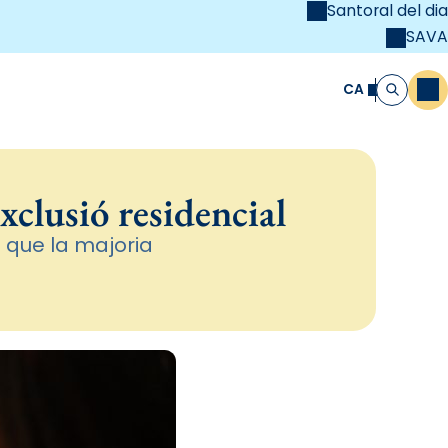
Santoral del dia
SAVA
el
unya Cristiana
CA
M
Cerca
exclusió residencial
a que la majoria