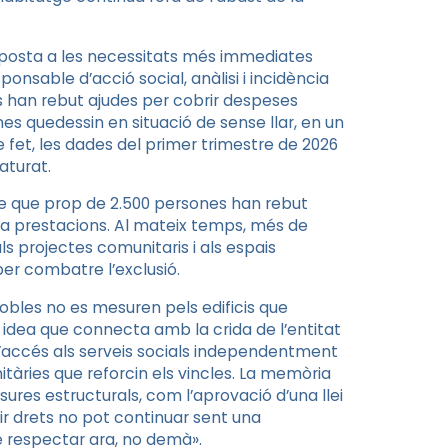
resposta a les necessitats més immediates
ponsable d’acció social, anàlisi i incidència
es han rebut ajudes per cobrir despeses
es quedessin en situació de sense llar, en un
fet, les dades del primer trimestre de 2026
aturat.
tre que prop de 2.500 persones han rebut
s a prestacions. Al mateix temps, més de
ls projectes comunitaris i als espais
per combatre l’exclusió.
 pobles no es mesuren pels edificis que
 idea que connecta amb la crida de l’entitat
l’accés als serveis socials independentment
nitàries que reforcin els vincles. La memòria
res estructurals, com l’aprovació d’una llei
ir drets no pot continuar sent una
e respectar ara, no demà».