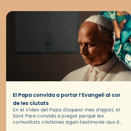
El Papa convida a portar l’Evangeli al cor
de les ciutats
En el Vídeo del Papa d’aquest mes d’agost, el
Sant Pare convida a pregar perquè les
comunitats cristianes siguin testimonis vius de
l’Evangeli enmig de les ciutats. A través d’una