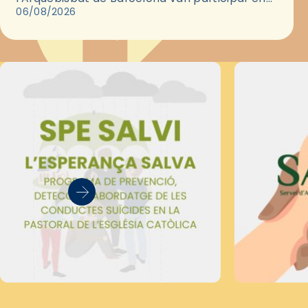
les convivències Be Apostle, organitzades pel
06/08/2026
Secretariat Diocesà de Pastoral amb…