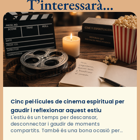
T’interessarà…
Cinc pel·lícules de cinema espiritual per
gaudir i reflexionar aquest estiu
L'estiu és un temps per descansar,
desconnectar i gaudir de moments
compartits. També és una bona ocasió per
deixar-se portar per una bona història i, a