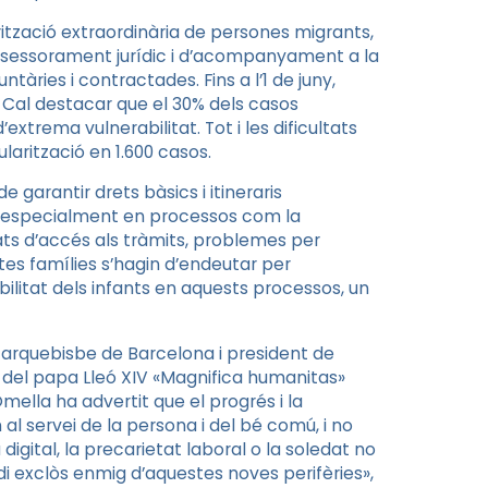
arització extraordinària de persones migrants,
ssessorament jurídic i d’acompanyament a la
tàries i contractades. Fins a l’1 de juny,
Cal destacar que el 30% dels casos
xtrema vulnerabilitat. Tot i les dificultats
ularització en 1.600 casos.
e garantir drets bàsics i itineraris
 especialment en processos com la
tats d’accés als tràmits, problemes per
tes famílies s’hagin d’endeutar per
ibilitat dels infants en aquests processos, un
 arquebisbe de Barcelona i president de
a del papa Lleó XIV «Magnifica humanitas»
ella ha advertit que el progrés i la
 servei de la persona i del bé comú, i no
gital, la precarietat laboral o la soledat no
di exclòs enmig d’aquestes noves perifèries»,