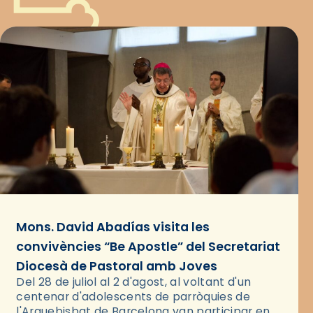
Mons. David Abadías visita les
convivències “Be Apostle” del Secretariat
Diocesà de Pastoral amb Joves
Del 28 de juliol al 2 d'agost, al voltant d'un
centenar d'adolescents de parròquies de
l'Arquebisbat de Barcelona van participar en