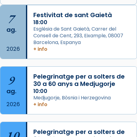
🔗
tinyurl.com/cvu5jmbk
📸 J. Merino
7
Festivitat de sant Gaietà
18:00
Photo
ag.
Església de Sant Gaietà, Carrer del
View on Facebook
·
Share
Consell de Cent, 293, Eixample, 08007
Barcelona, Espanya
2026
Arquebisbat de Barcelona
+ info
is at Catedral
de Barcelona.
1 week ago
Aquest dilluns, 27 de juliol, ha tingut lloc la
9
Pelegrinatge per a solters de
missa d’acció de gràcies en agraïment al
30 a 60 anys a Medjugorje
comitè organitzador de la visita apostòlica
ag.
10:00
del Sant Pare Lleó XIV a Barcelona, i als
Medjugorje, Bòsnia i Herzegovina
col·laboradors, a la Catedral de Barcelona.
2026
+ info
L’arquebisbe de Barcelona, el cardenal Joan
Josep Omella, ha presidit la missa i l’ha
concelebrat el bisbe auxiliar de Barcelona,
10
Pelegrinatge per a solters de
Mons. David Abadías.