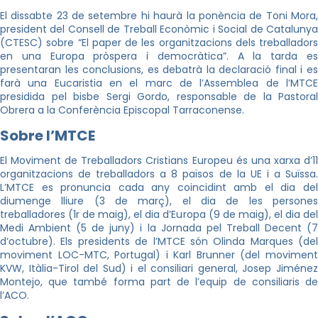
El dissabte 23 de setembre hi haurà la ponència de Toni Mora,
president del Consell de Treball Econòmic i Social de Catalunya
(CTESC) sobre “El paper de les organitzacions dels treballadors
en una Europa pròspera i democràtica”. A la tarda es
presentaran les conclusions, es debatrà la declaració final i es
farà una Eucaristia en el marc de l’Assemblea de l’MTCE
presidida pel bisbe Sergi Gordo, responsable de la Pastoral
Obrera a la Conferència Episcopal Tarraconense.
Sobre l’MTCE
El Moviment de Treballadors Cristians Europeu és una xarxa d’11
organitzacions de treballadors a 8 països de la UE i a Suïssa.
L’MTCE es pronuncia cada any coincidint amb el dia del
diumenge lliure (3 de març), el dia de les persones
treballadores (1r de maig), el dia d’Europa (9 de maig), el dia del
Medi Ambient (5 de juny) i la Jornada pel Treball Decent (7
d’octubre). Els presidents de l’MTCE són Olinda Marques (del
moviment LOC-MTC, Portugal) i Karl Brunner (del moviment
KVW, Itàlia-Tirol del Sud) i el consiliari general, Josep Jiménez
Montejo, que també forma part de l’equip de consiliaris de
l’ACO.