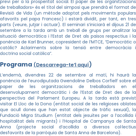
previ per a la prosperitat social. El paper de les organitzacions
de treballadors» és el títol del simposi que prendrà el format de
Revisió de Vida (un mètode adoptat pels moviments populars
afavorits pel papa Francesc) i estarà dividit, per tant, en tres
parts (veure, jutjar i actuar). El seminari s’iniciarà el dijous 21 de
setembre a la tarda amb un treball de grups per analitzar la
situació democràtica i l’Estat de Dret als països respectius i la
ponència de Karl Brunner, copresident de l’MTCE, “Democràtic o
catòlic? Aclariments sobre la tensió entre democràcia i
doctrina social catòlica”.
Programa
)
(
Descarrega-te’l aquí
L’endemà, divendres 22 de setembre al matí, hi haurà la
ponència de l’eurodiputada Gwendoline Delbos Corfielf sobre el
paper de les organitzacions de treballadors en el
desenvolupament democràtic i de l’Estat de Dret des de la
perspectiva del Parlament Europeu. A la tarda està previst
visitar El Lloc de la Dona (entitat social de les religioses oblates
que acull dones que han estat objecte de tràfic sexual), la
Fundació Migra Studium (entitat dels jesuïtes per a l’acollida i
hospitalitat dels migrants) i l’Hospital de Campanya de Santa
Anna (projecte social d’acollida a diversos col·lectius
desfavorits de la parròquia de Santa Anna de Barcelona).