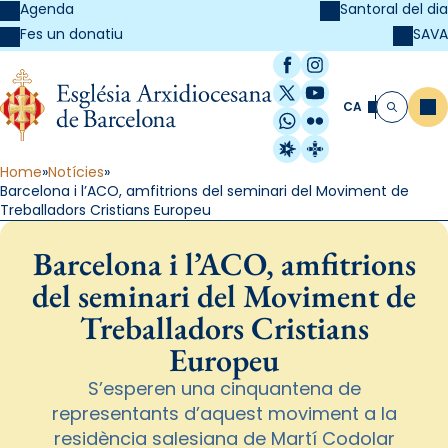
Agenda
Santoral del dia
SAVA
Fes un donatiu
Facebook
Instagram
X / Twitter
YouTube
CA
Me
Cerca
WhatsApp
Flickr
Radio Estel
Catalunya Cristi
Home
Notícies
Barcelona i l’ACO, amfitrions del seminari del Moviment de
Treballadors Cristians Europeu
Barcelona i l’ACO, amfitrions
del seminari del Moviment de
Treballadors Cristians
Europeu
S’esperen una cinquantena de
representants d’aquest moviment a la
residència salesiana de Martí Codolar