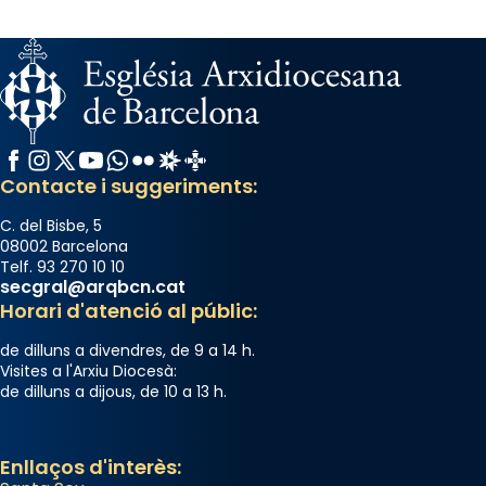
Facebook
Instagram
X / Twitter
YouTube
WhatsApp
Flickr
Radio Estel
Catalunya Cristiana
Contacte i suggeriments:
C. del Bisbe, 5
08002 Barcelona
Telf. 93 270 10 10
secgral@arqbcn.cat
Horari d'atenció al públic:
de dilluns a divendres, de 9 a 14 h.
Visites a l'Arxiu Diocesà:
de dilluns a dijous, de 10 a 13 h.
Enllaços d'interès: