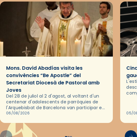
Mons. David Abadías visita les
Cinc
convivències “Be Apostle” del
gaud
L'es
Secretariat Diocesà de Pastoral amb
desc
Joves
comp
Del 28 de juliol al 2 d'agost, al voltant d'un
deix
centenar d'adolescents de parròquies de
trav
l'Arquebisbat de Barcelona van participar en
les convivències Be Apostle, organitzades
06/08/2026
05/0
pel Secretariat Diocesà de Pastoral amb…