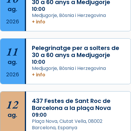
30 a 60 anys a Medjugorje
📸 Dr. G. Simón
ag.
10:00
Medjugorje, Bòsnia i Herzegovina
Photo
2026
+ info
View on Facebook
·
Share
Arquebisbat de Barcelona
11
Pelegrinatge per a solters de
2 weeks ago
30 a 60 anys a Medjugorje
Memòria de les santes Juliana i
ag.
10:00
Semproniana, verges i màrtirs.
Medjugorje, Bòsnia i Herzegovina
2026
+ info
Acompanyant la història de sant Cugat, a
partir de l’Edat Mitjana sorgeix la tradició
que les santes Juliana (“relatiu a Júlia”) i
Semproniana (“relatiu a Semprònia =
12
437 Festes de Sant Roc de
eterna”) són deixebles seves. I l’any 1667, el
Barcelona a la plaça Nova
frare Joan Gaspar Roig, afirma en una obra
ag.
09:00
que les santes són filles de l’antiga Iluro.
Plaça Nova, Ciutat Vella, 08002
Mataró en reivindicarà les relíquies fins que
Barcelona, Espanya