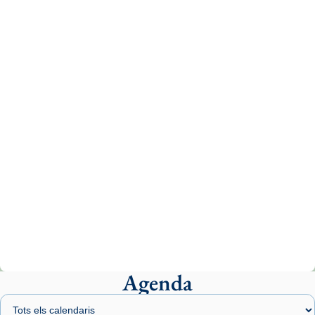
Recupera l'entrevista comp
Vatican
tican News 👇
News
www.vaticannews.va/es/iglesia/news/2026-
07/carmina-historia-depresion-papa-viaje-
espana-testimoni...
Photo
View on Facebook
·
Share
Arquebisbat de Barcelona
1 week ago
«Avui les santes Juliana i Semproniana ens
ajuden a alçar la mirada»
Mons. Sergi Gordo, bisbe de Tortosa, ha
presidit aquest 27 de juliol la missa de Les
Agenda
Santes de Mataró.