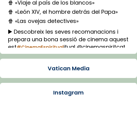
🍿 «Viaje al país de los blancos»
🍿 «León XIV, el hombre detrás del Papa»
🍿 «Las ovejas detectives»
▶️ Descobreix les seves recomanacions i
prepara una bona sessió de cinema aquest
est
itual @cinemaspiritcat
#CinemaEspiritual
Imatge: Generada amb IA (OpenAI)
Video
Vatican Media
View on Facebook
·
Share
Instagram
Arquebisbat de Barcelona
1 week ago
La Carmina va patir depressió. Fa gairebé
dos mesos, a l'Estadi Lluís Companys, la
jove va fer arribar el seu testimoni al papa
Lleó XIV.