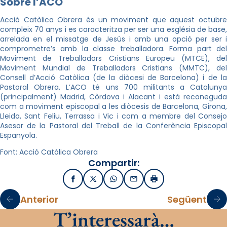
Sobre l’ACO
Acció Catòlica Obrera és un moviment que aquest octubre
compleix 70 anys i es caracteritza per ser una església de base,
arrelada en el missatge de Jesús i amb una opció per ser i
comprometre’s amb la classe treballadora. Forma part del
Moviment de Treballadors Cristians Europeu (MTCE), del
Moviment Mundial de Treballadors Cristians (MMTC), del
Consell d’Acció Catòlica (de la diòcesi de Barcelona) i de la
Pastoral Obrera. L’ACO té uns 700 militants a Catalunya
(principalment) Madrid, Còrdova i Alacant i està reconeguda
com a moviment episcopal a les diòcesis de Barcelona, Girona,
Lleida, Sant Feliu, Terrassa i Vic i com a membre del Consejo
Asesor de la Pastoral del Treball de la Conferència Episcopal
Espanyola.
Font: Acció Catòlica Obrera
Compartir:
Facebook
X / Twitter
WhatsApp
Email
Imprimir
Anterior
Següent
T’interessarà…