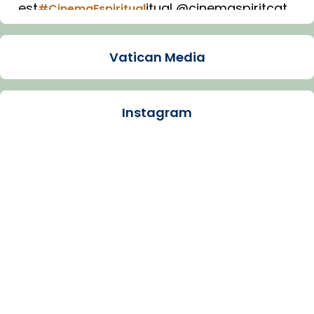
est
itual @cinemaspiritcat
#CinemaEspiritual
Imatge: Generada amb IA (OpenAI)
Video
Vatican Media
View on Facebook
·
Share
Instagram
Arquebisbat de Barcelona
1 week ago
La Carmina va patir depressió. Fa gairebé
dos mesos, a l'Estadi Lluís Companys, la
jove va fer arribar el seu testimoni al papa
Lleó XIV.
Recupera l'entrevista comp
Vatican
tican News 👇
News
www.vaticannews.va/es/iglesia/news/2026-
07/carmina-historia-depresion-papa-viaje-
espana-testimoni...