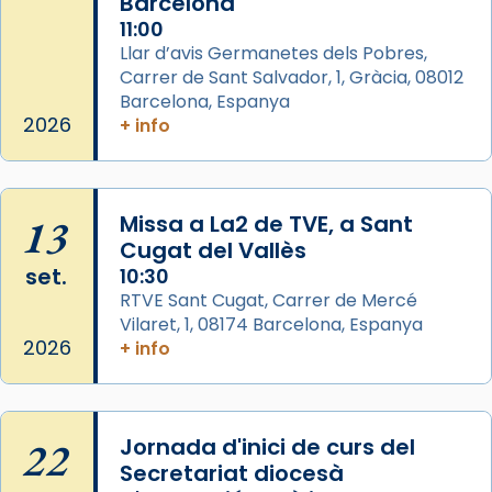
Barcelona
Arquebisbat de Barcelona
is at Catedral
11:00
de Barcelona.
Llar d’avis Germanetes dels Pobres,
2 weeks ago
Carrer de Sant Salvador, 1, Gràcia, 08012
Aquest dilluns, 27 de juliol, ha tingut lloc la
Barcelona, Espanya
missa d’acció de gràcies en agraïment al
2026
+ info
comitè organitzador de la visita apostòlica
del Sant Pare Lleó XIV a Barcelona, i als
col·laboradors, a la Catedral de Barcelona.
13
Missa a La2 de TVE, a Sant
L’arquebisbe de Barcelona, el cardenal Joan
Cugat del Vallès
Josep Omella, ha presidit la missa i l’ha
set.
10:30
concelebrat el bisbe auxiliar de Barcelona,
RTVE Sant Cugat, Carrer de Mercé
Mons. David Abadías.
Vilaret, 1, 08174 Barcelona, Espanya
2026
+ info
📸 Dr. G. Simón
Photo
View on Facebook
·
Share
22
Jornada d'inici de curs del
Secretariat diocesà