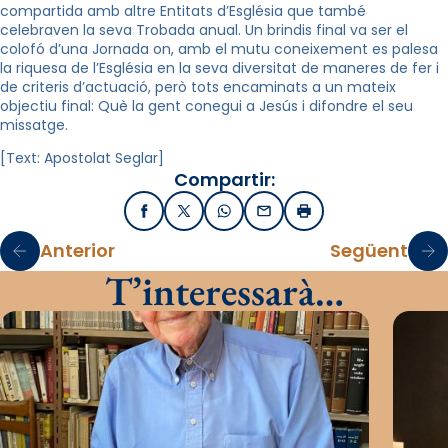
compartida amb altre Entitats d’Església que també
celebraven la seva Trobada anual.
Un brindis final va ser el
colofó d’una Jornada on, amb el mutu coneixement es palesa
la riquesa de l’Església en la seva diversitat de maneres de fer i
de criteris d’actuació, però tots encaminats a un mateix
objectiu final: Què la gent conegui a Jesús i difondre el seu
missatge.
[Text: Apostolat Seglar]
Compartir:
Facebook
X / Twitter
WhatsApp
Email
Imprimir
Anterior
Següent
T’interessarà…