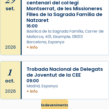
centenari del col·legi
duració aproximada de tres hores. Després,
set.
Montserrat, de les Missioneres
processó (recuperada el 1972) al voltant
Filles de la Sagrada Família de
del temple amb les relíquies de les santes.
Natzaret
Des de 1985 hi participa també un grup de
16:00
diablesses amb música i ball propis. Festa
Basílica de la Sagrada Família, Carrer de
gran a Mataró.
Mallorca, 401, Eixample, 08013
Barcelona, Espanya
«Si vols saber què és calor, ves per les
2026
+ info
Santes a Mataró»🥵.
Photo
View on Facebook
·
Share
1
Trobada Nacional de Delegats
de Joventut de la CEE
oct.
09:00
Madrid, Espanya
2026
+ info
Esdeveniments