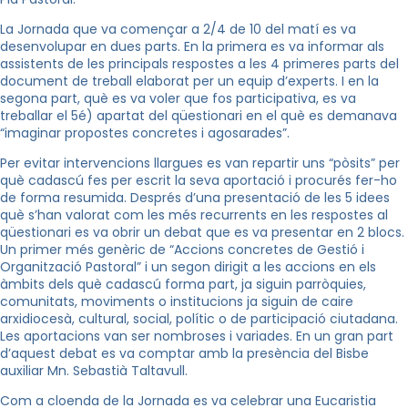
La Jornada que va començar a 2/4 de 10 del matí es va
desenvolupar en dues parts. En la primera es va informar als
assistents de les principals respostes a les 4 primeres parts del
document de treball elaborat per un equip d’experts. I en la
segona part, què es va voler que fos participativa, es va
treballar el 5é) apartat del qüestionari en el què es demanava
“imaginar propostes concretes i agosarades”.
Per evitar intervencions llargues es van repartir uns “pòsits” per
què cadascú fes per escrit la seva aportació i procurés fer-ho
de forma resumida. Després d’una presentació de les 5 idees
què s’han valorat com les més recurrents en les respostes al
qüestionari es va obrir un debat que es va presentar en 2 blocs.
Un primer més genèric de “Accions concretes de Gestió i
Organització Pastoral” i un segon dirigit a les accions en els
àmbits dels què cadascú forma part, ja siguin parròquies,
comunitats, moviments o institucions ja siguin de caire
arxidiocesà, cultural, social, polític o de participació ciutadana.
Les aportacions van ser nombroses i variades. En un gran part
d’aquest debat es va comptar amb la presència del Bisbe
auxiliar Mn. Sebastià Taltavull.
Com a cloenda de la Jornada es va celebrar una Eucaristia