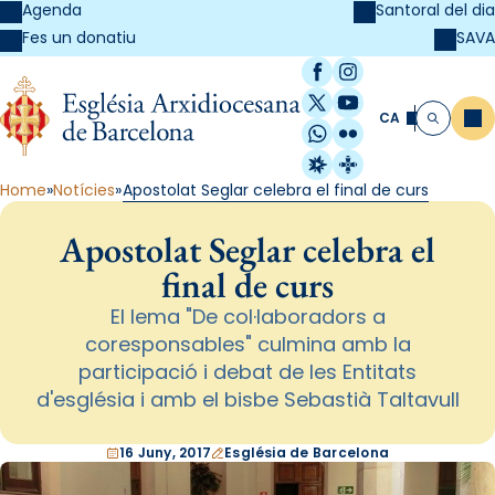
Agenda
Santoral del dia
SAVA
Fes un donatiu
Facebook
Instagram
X / Twitter
YouTube
CA
Me
Cerca
WhatsApp
Flickr
Radio Estel
Catalunya Cristi
Home
Notícies
Apostolat Seglar celebra el final de curs
Apostolat Seglar celebra el
final de curs
El lema "De col·laboradors a
coresponsables" culmina amb la
participació i debat de les Entitats
d'església i amb el bisbe Sebastià Taltavull
16 Juny, 2017
Església de Barcelona