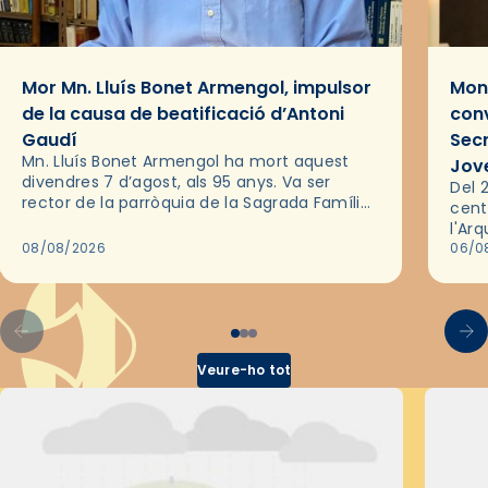
Mor Mn. Lluís Bonet Armengol, impulsor
Mons
de la causa de beatificació d’Antoni
conv
Gaudí
Sec
Mn. Lluís Bonet Armengol ha mort aquest
Jov
divendres 7 d’agost, als 95 anys. Va ser
Del 2
rector de la parròquia de la Sagrada Família
cent
de Barcelona durant 25 anys, entre 1993 i
l'Ar
2018,…
08/08/2026
les 
06/0
pel 
Veure-ho tot