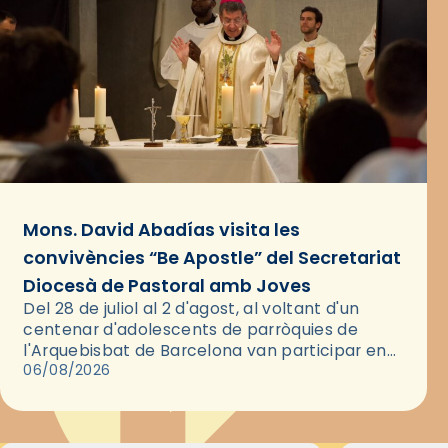
Mons. David Abadías visita les
convivències “Be Apostle” del Secretariat
Diocesà de Pastoral amb Joves
Del 28 de juliol al 2 d'agost, al voltant d'un
centenar d'adolescents de parròquies de
l'Arquebisbat de Barcelona van participar en
les convivències Be Apostle, organitzades pel
06/08/2026
Secretariat Diocesà de Pastoral amb…