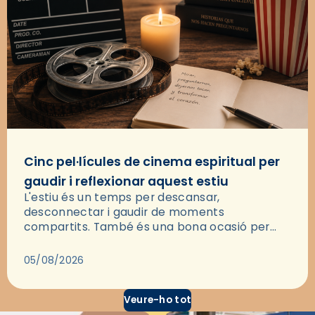
Cinc pel·lícules de cinema espiritual per
gaudir i reflexionar aquest estiu
L'estiu és un temps per descansar,
desconnectar i gaudir de moments
compartits. També és una bona ocasió per
deixar-se portar per una bona història i, a
través del cinema, reflexionar sobre les…
05/08/2026
Veure-ho tot