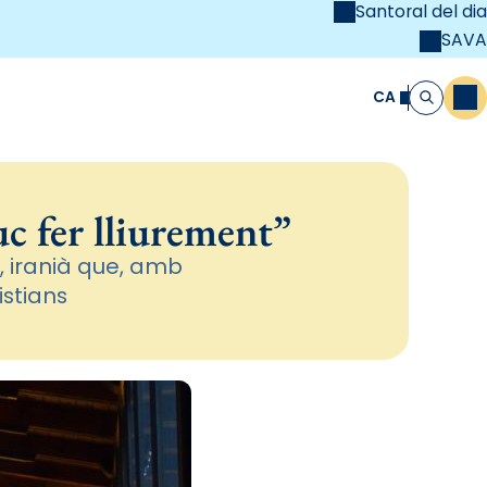
Santoral del dia
SAVA
el
unya Cristiana
CA
M
Cerca
c fer lliurement”
 iranià que, amb
istians