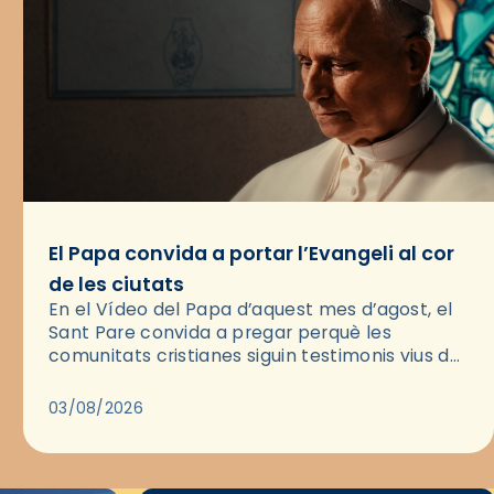
El Papa convida a portar l’Evangeli al cor
de les ciutats
En el Vídeo del Papa d’aquest mes d’agost, el
Sant Pare convida a pregar perquè les
comunitats cristianes siguin testimonis vius de
l’Evangeli enmig de les ciutats. A través d’una
pregària, el…
03/08/2026