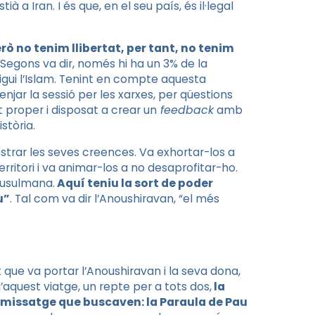
tià a Iran. I és que, en el seu país, és il·legal
rò no tenim llibertat, per tant, no tenim
 Segons va dir, només hi ha un 3% de la
 sigui l’Islam. Tenint en compte aquesta
enjar la sessió per les xarxes, per qüestions
 proper i disposat a crear un
feedback
amb
stòria.
ostrar les seves creences. Va exhortar-los a
territori i va animar-los a no desaprofitar-ho.
 musulmana.
Aquí teniu la sort de poder
u”
. Tal com va dir l’Anoushiravan, “el més
 que va portar l’Anoushiravan i la seva dona,
d’aquest viatge, un repte per a tots dos,
la
l missatge que buscaven: la Paraula de Pau