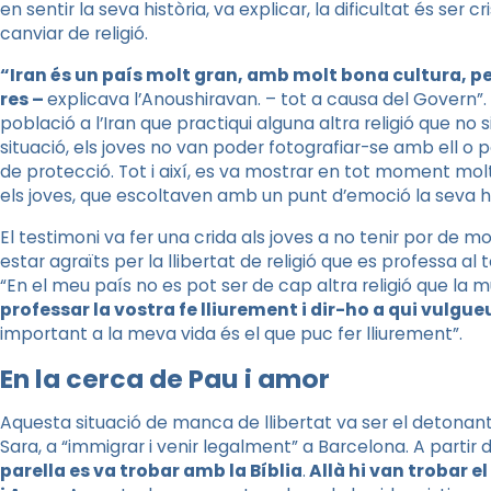
en sentir la seva història, va explicar, la dificultat és ser cris
canviar de religió.
“Iran és un país molt gran, amb molt bona cultura, pe
res –
explicava l’Anoushiravan. – tot a causa del Govern”.
població a l’Iran que practiqui alguna altra religió que no
situació, els joves no van poder fotografiar-se amb ell o p
de protecció. Tot i així, es va mostrar en tot moment molt
els joves, que escoltaven amb un punt d’emoció la seva hi
El testimoni va fer una crida als joves a no tenir por de m
estar agraïts per la llibertat de religió que es professa al 
“En el meu país no es pot ser de cap altra religió que la
professar la vostra fe lliurement i dir-ho a qui vulgue
important a la meva vida és el que puc fer lliurement”.
En la cerca de Pau i amor
Aquesta situació de manca de llibertat va ser el detonant
Sara, a “immigrar i venir legalment” a Barcelona. A partir 
parella es va trobar amb la Bíblia
.
Allà hi van trobar e