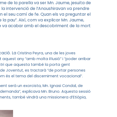
me de la parella va ser Mn. Jaume, jesuïta de
e la intervenció de l’Anoushiravan va prendre
n el seu camí de fe. Quan els va preguntar el
e la pau”. Així, com va explicar Mn. Jaume,
ue va acabar amb el descobriment de la mort
cació. La
Cristina Peyra, una de les joves
aquest any “amb molta il·lusió” i “poder arribar
ostri que aquesta també la porta gent
 de Joventut, es tractarà “de portar persones
om és el tema del discerniment vocacional”.
nent serà un exorcista, Mn. Ignasi Condal, de
na demanda”, explicava Mn. Bruno. Aquesta sessió
nents, també vindrà una missionera d’Etiòpia,