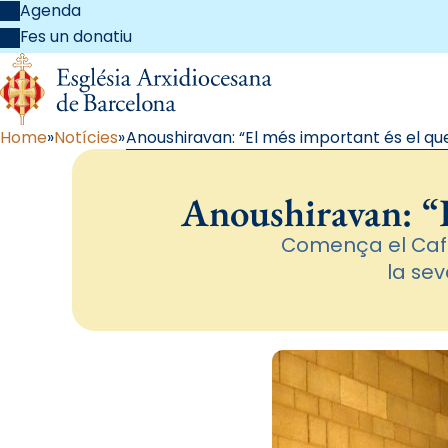
Agenda
Fes un donatiu
Home
Notícies
Anoushiravan: “El més important és el que
Anoushiravan: “E
Comença el Cafè
la sev