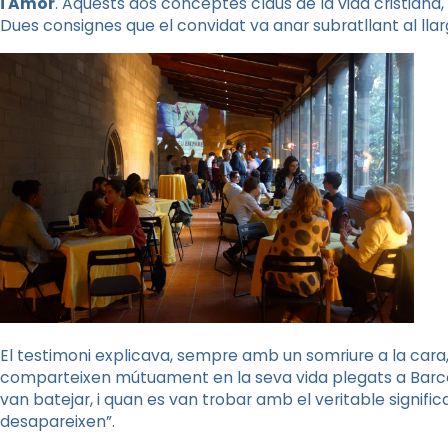
i Amor
. Aquests dos conceptes claus de la vida cristiana
Dues consignes que el convidat va anar subratllant al llarg
El testimoni explicava, sempre amb un somriure a la cara,
comparteixen mútuament en la seva vida plegats a Barcelo
van batejar, i quan es van trobar amb el veritable signifi
desapareixen”.