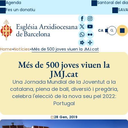
Agenda
Santoral del dia
SAVA
Fes un donatiu
Facebook
Instagram
X / Twitter
YouTube
CA
Me
Cerca
WhatsApp
Flickr
Radio Estel
Catalunya Cristi
Home
Notícies
Més de 500 joves viuen la JMJ.cat
Més de 500 joves viuen la
JMJ.cat
Una Jornada Mundial de la Joventut a la
catalana, plena de ball, diversió i pregària,
celebra l'elecció de la nova seu pel 2022:
Portugal
28 Gen, 2019