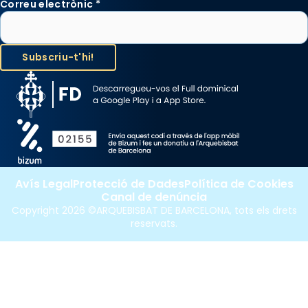
Correu electrònic
*
Avís Legal
Protecció de Dades
Política de Cookies
Canal de denúncia
Copyright 2026 ©ARQUEBISBAT DE BARCELONA, tots els drets
reservats.