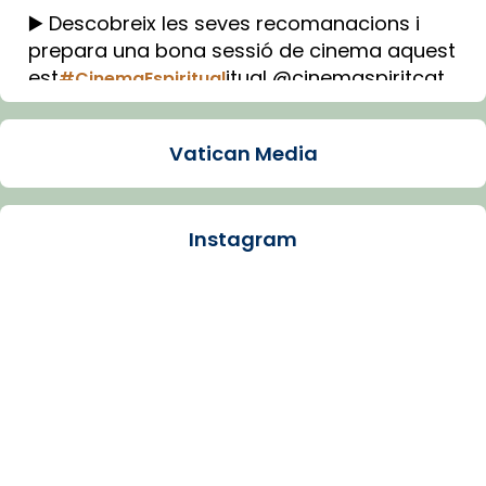
▶️ Descobreix les seves recomanacions i
prepara una bona sessió de cinema aquest
est
itual @cinemaspiritcat
#CinemaEspiritual
Imatge: Generada amb IA (OpenAI)
Video
Vatican Media
View on Facebook
·
Share
Instagram
Arquebisbat de Barcelona
1 week ago
La Carmina va patir depressió. Fa gairebé
dos mesos, a l'Estadi Lluís Companys, la
jove va fer arribar el seu testimoni al papa
Lleó XIV.
Recupera l'entrevista comp
Vatican
tican News 👇
News