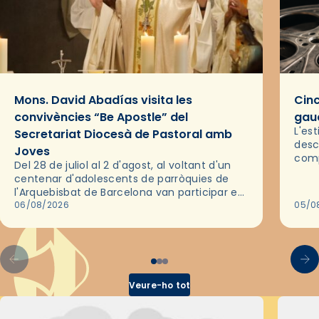
Mons. David Abadías visita les
Cinc
convivències “Be Apostle” del
gaud
L'es
Secretariat Diocesà de Pastoral amb
desc
Joves
comp
Del 28 de juliol al 2 d'agost, al voltant d'un
deix
centenar d'adolescents de parròquies de
trav
l'Arquebisbat de Barcelona van participar en
les convivències Be Apostle, organitzades
06/08/2026
05/0
pel Secretariat Diocesà de Pastoral amb…
Veure-ho tot