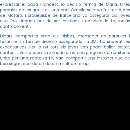
expressar el papa Francesc la decisió ferma de Maria. Unes
paraules de les quals el cardenal Omella se’n va fer ressó des
de Mataró. L’arquebisbe de Barcelona va assegurar als joves
que “no tingueu por de ser cristians i de viure la fe, inclús
contracorrent”.
Dinars compartits amb els bisbes, moments de paraules i
testimonis i també diversió assegurada. La JMJ ha superat les
expectatives. Per la nit tots els joves van poder ballar, saltar,
cantar… i van acabar la jornada amb una pregària comunitària.
Units per una mateixa fe, van compartir uns instants que de
ben segur recordaran durant molt de temps.