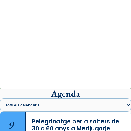
www.vaticannews.va/es/iglesia/news/2026-
07/carmina-historia-depresion-papa-viaje-
espana-testimoni...
Photo
View on Facebook
·
Share
Arquebisbat de Barcelona
2 weeks ago
«Avui les santes Juliana i Semproniana ens
ajuden a alçar la mirada»
Mons. Sergi Gordo, bisbe de Tortosa, ha
presidit aquest 27 de juliol la missa de Les
Agenda
Santes de Mataró.
🔗
tinyurl.com/cvu5jmbk
📸 J. Merino
9
Pelegrinatge per a solters de
30 a 60 anys a Medjugorje
Photo