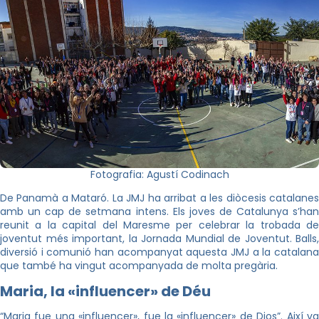
Fotografia: Agustí Codinach
De Panamà a Mataró. La JMJ ha arribat a les diòcesis catalanes
amb un cap de setmana intens. Els joves de Catalunya s’han
reunit a la capital del Maresme per celebrar la trobada de
joventut més important, la Jornada Mundial de Joventut. Balls,
diversió i comunió han acompanyat aquesta JMJ a la catalana
que també ha vingut acompanyada de molta pregària.
Maria, la
«influencer
» de Déu
“Maria fue una «influencer», fue la «influencer» de Dios”. Així va