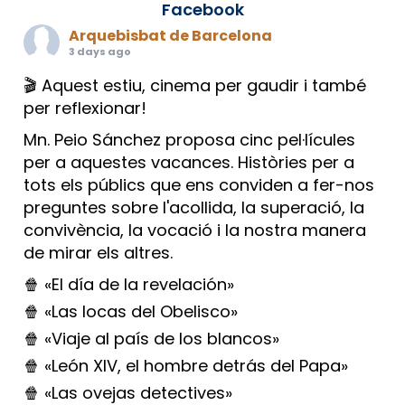
Facebook
Arquebisbat de Barcelona
3 days ago
🎬 Aquest estiu, cinema per gaudir i també
per reflexionar!
Mn. Peio Sánchez proposa cinc pel·lícules
per a aquestes vacances. Històries per a
tots els públics que ens conviden a fer-nos
preguntes sobre l'acollida, la superació, la
convivència, la vocació i la nostra manera
de mirar els altres.
🍿 «El día de la revelación»
🍿 «Las locas del Obelisco»
🍿 «Viaje al país de los blancos»
🍿 «León XIV, el hombre detrás del Papa»
🍿 «Las ovejas detectives»