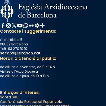
Facebook
Instagram
X / Twitter
YouTube
WhatsApp
Flickr
Radio Estel
Catalunya Cristiana
Contacte i suggeriments:
C. del Bisbe, 5
08002 Barcelona
Telf. 93 270 10 10
secgral@arqbcn.cat
Horari d'atenció al públic:
de dilluns a divendres, de 9 a 14 h.
Visites a l'Arxiu Diocesà:
de dilluns a dijous, de 10 a 13 h.
Enllaços d'interès:
Santa Seu
Conferència Episcopal Espanyola