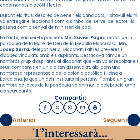
encomanats d’acòlit i lector.
Durant els ritus, després de beneir els candidats, Taltavull els hi
va entregar el leccionari com a símbol del servei de lector i la
patena com a senyal de ministeri de codi.
En l’acte, van ser-hi presents
Mn. Xavier Pagés
, rector de la
parròquia de la Mare de Déu de la Medalla Miraculosa,
Mn.
Josep Serra
, delegat per al Diaconat, i altres preveres i
diaques vinculats amb els aspirants. Destacava també un
nombrós grup d’aspirants al diaconat que van voler recolzar els
seus companys en un dia tan assenyalat, així com una
nombrosa representació de la colònia catòlica filipina a
Barcelona, ja que un dels instituïts hi pertany. També un gran
nombre de joves de la parròquia va animar la celebració amb
els seus cants.
Compartir:
Facebook
X / Twitter
WhatsApp
Email
Imprimir
Anterior
Següent
T’interessarà…