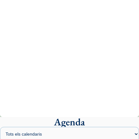
Recupera l'entrevista comp
Vatican
tican News 👇
News
www.vaticannews.va/es/iglesia/news/2026-
07/carmina-historia-depresion-papa-viaje-
espana-testimoni...
Photo
View on Facebook
·
Share
Arquebisbat de Barcelona
2 weeks ago
«Avui les santes Juliana i Semproniana ens
ajuden a alçar la mirada»
Mons. Sergi Gordo, bisbe de Tortosa, ha
presidit aquest 27 de juliol la missa de Les
Agenda
Santes de Mataró.
🔗
tinyurl.com/cvu5jmbk