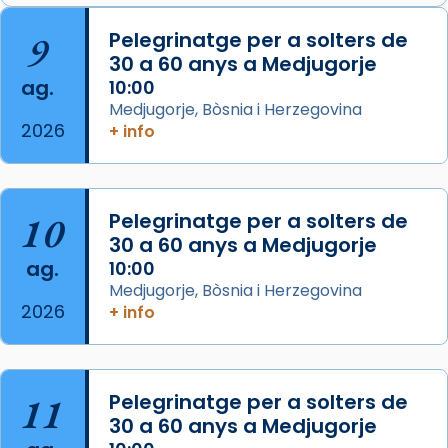
📸 J. Merino
9
Pelegrinatge per a solters de
30 a 60 anys a Medjugorje
Photo
ag.
10:00
View on Facebook
·
Share
Medjugorje, Bòsnia i Herzegovina
2026
+ info
Arquebisbat de Barcelona
is at Catedral
de Barcelona.
2 weeks ago
Aquest dilluns, 27 de juliol, ha tingut lloc la
10
Pelegrinatge per a solters de
missa d’acció de gràcies en agraïment al
30 a 60 anys a Medjugorje
ag.
comitè organitzador de la visita apostòlica
10:00
Medjugorje, Bòsnia i Herzegovina
del Sant Pare Lleó XIV a Barcelona, i als
2026
+ info
col·laboradors, a la Catedral de Barcelona.
L’arquebisbe de Barcelona, el cardenal Joan
Josep Omella, ha presidit la missa i l’ha
11
Pelegrinatge per a solters de
concelebrat el bisbe auxiliar de Barcelona,
30 a 60 anys a Medjugorje
Mons. David Abadías.