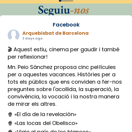
Seguiu
-nos
Facebook
Arquebisbat de Barcelona
3 days ago
🎬 Aquest estiu, cinema per gaudir i també
per reflexionar!
Mn. Peio Sánchez proposa cinc pel·lícules
per a aquestes vacances. Històries per a
tots els públics que ens conviden a fer-nos
preguntes sobre l'acollida, la superació, la
convivència, la vocació i la nostra manera
de mirar els altres.
🍿 «El día de la revelación»
🍿 «Las locas del Obelisco»
🍿 «Viaje al país de los blancos»