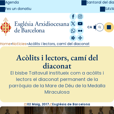
Agenda
Santoral del dia
SAVA
Fes un donatiu
Facebook
Instagram
X / Twitter
YouTube
CA
Me
Cerca
WhatsApp
Flickr
Radio Estel
Catalunya Cristi
Home
Notícies
Acòlits i lectors, camí del diaconat
Acòlits i lectors, camí del
diaconat
El bisbe Taltavull institueix com a acòlits i
lectors el diaconat permanent de la
parròquia de la Mare de Déu de la Medalla
Miraculosa
02 Maig, 2017
Església de Barcelona