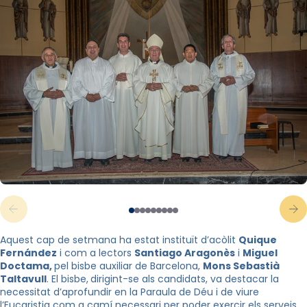
Aquest cap de setmana ha estat instituït d’acòlit
Quique
Fernández
i com a lectors
Santiago Aragonès
i
Miguel
Doctama,
pel bisbe auxiliar de Barcelona,
Mons Sebastià
Taltavull
. El bisbe,
dirigint-se als candidats, va destacar la
necessitat d’aprofundir en la Paraula de Déu i de viure
l’Eucaristia com a camí necessari per poder exercir els serveis