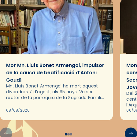
Mor Mn. Lluís Bonet Armengol, impulsor
Mons
de la causa de beatificació d’Antoni
conv
Gaudí
Sec
Mn. Lluís Bonet Armengol ha mort aquest
Jov
divendres 7 d’agost, als 95 anys. Va ser
Del 2
rector de la parròquia de la Sagrada Família
cent
de Barcelona durant 25 anys, entre 1993 i
l'Ar
2018,…
08/08/2026
les 
06/0
pel 