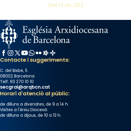
(Mt 17,14-20)
Facebook
Instagram
X / Twitter
YouTube
WhatsApp
Flickr
Radio Estel
Catalunya Cristiana
Contacte i suggeriments:
C. del Bisbe, 5
08002 Barcelona
Telf. 93 270 10 10
secgral@arqbcn.cat
Horari d'atenció al públic:
de dilluns a divendres, de 9 a 14 h.
Visites a l'Arxiu Diocesà:
de dilluns a dijous, de 10 a 13 h.