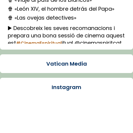
🍿 «León XIV, el hombre detrás del Papa»
🍿 «Las ovejas detectives»
▶️ Descobreix les seves recomanacions i
prepara una bona sessió de cinema aquest
est
itual @cinemaspiritcat
#CinemaEspiritual
Imatge: Generada amb IA (OpenAI)
Video
Vatican Media
View on Facebook
·
Share
Instagram
Arquebisbat de Barcelona
1 week ago
La Carmina va patir depressió. Fa gairebé
dos mesos, a l'Estadi Lluís Companys, la
jove va fer arribar el seu testimoni al papa
Lleó XIV.