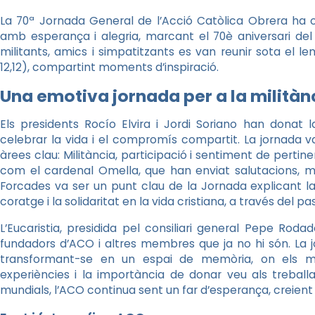
La 70ª Jornada General de l’Acció Catòlica Obrera ha 
amb esperança i alegria, marcant el 70è aniversari de
militants, amics i simpatitzants es van reunir sota el l
12,12), compartint moments d’inspiració.
Una emotiva jornada per a la militàn
Els presidents Rocío Elvira i Jordi Soriano han donat
celebrar la vida i el compromís compartit. La jornada va
àrees clau: Militància, participació i sentiment de pertin
com el cardenal Omella, que han enviat salutacions, m
Forcades va ser un punt clau de la Jornada explicant la 
coratge i la solidaritat en la vida cristiana, a través del
L’Eucaristia, presidida pel consiliari general Pepe Ro
fundadors d’ACO i altres membres que ja no hi són. La
transformant-se en un espai de memòria, on els mi
experiències i la importància de donar veu als treball
mundials, l’ACO continua sent un far d’esperança, creien