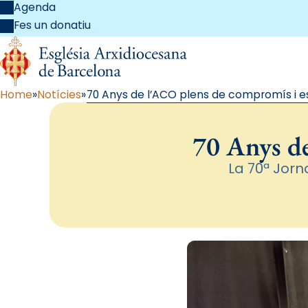
Agenda
Fes un donatiu
Home
Notícies
70 Anys de l’ACO plens de compromís i 
70 Anys de
La 70ª Jor