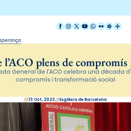
Facebook
Instagram
X / Twitter
YouTube
WhatsApp
Flickr
Radio Est
Catal
esperança
 l’ACO plens de compromís 
nada General de l'ACO celebra una dècada d
compromís i transformació social
13 Oct, 2023
Església de Barcelona