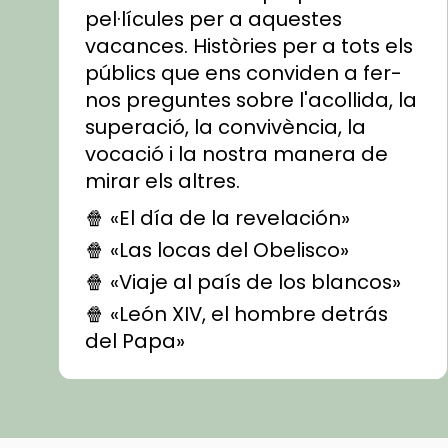
pel·lícules per a aquestes
vacances. Històries per a tots els
públics que ens conviden a fer-
nos preguntes sobre l'acollida, la
superació, la convivència, la
vocació i la nostra manera de
mirar els altres.
🍿 «El día de la revelación»
🍿 «Las locas del Obelisco»
🍿 «Viaje al país de los blancos»
🍿 «León XIV, el hombre detrás
del Papa»
🍿 «Las ovejas detectives»
▶️ Descobreix les seves
recomanacions i prepara una