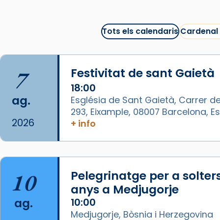
bona sessió de cinema aquest
est
itual
#CinemaEspiritual
Tots els calendaris
Cardenal
@cinemaspiritcat
Imatge: Generada amb IA
(OpenAI)
7
Festivitat de sant Gaietà
Video
18:00
ag.
Església de Sant Gaietà, Carrer de
View on Facebook
·
Share
293, Eixample, 08007 Barcelona, 
2026
+ info
Arquebisbat de Barcelona
1 week ago
La Carmina va patir depressió.
Fa gairebé dos mesos, a l'Estadi
10
Pelegrinatge per a solter
Lluís Companys, la jove va fer
anys a Medjugorje
arribar el seu testimoni al papa
ag.
10:00
Lleó XIV.
Medjugorje, Bòsnia i Herzegovina