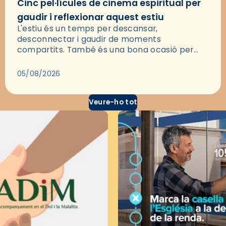
Cinc pel·lícules de cinema espiritual per
gaudir i reflexionar aquest estiu
L'estiu és un temps per descansar,
desconnectar i gaudir de moments
compartits. També és una bona ocasió per
deixar-se portar per una bona història i, a
través del cinema, reflexionar sobre les…
05/08/2026
Veure-ho tot