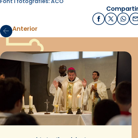
Font i fotografies: ACO
Compartir
Facebook
X / Twitter
What
E
Anterior