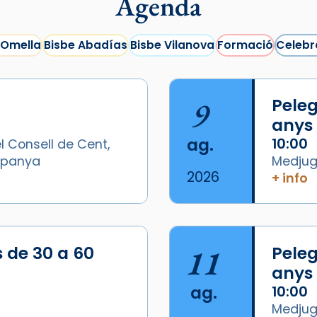
Agenda
 Omella
Bisbe Abadías
Bisbe Vilanova
Formació
Celebr
9
Peleg
anys
ag.
10:00
l Consell de Cent,
Espanya
Medjugo
2026
+ info
s de 30 a 60
11
Peleg
anys
ag.
10:00
Medjugo