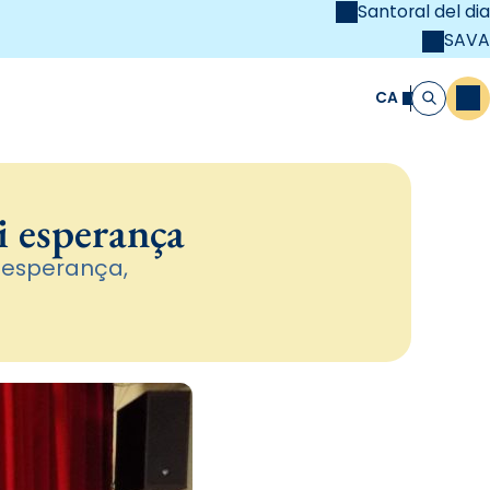
Santoral del dia
SAVA
el
unya Cristiana
CA
M
Cerca
i esperança
'esperança,