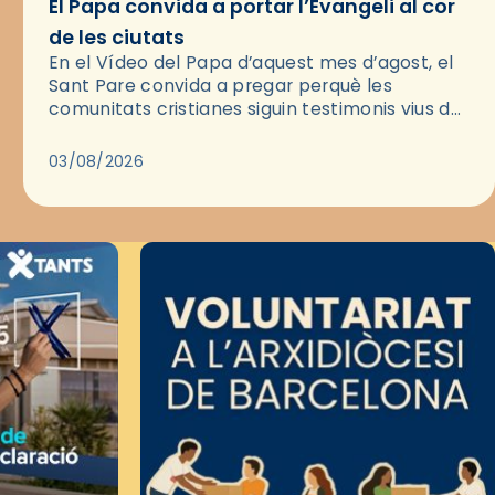
El Papa convida a portar l’Evangeli al cor
de les ciutats
En el Vídeo del Papa d’aquest mes d’agost, el
Sant Pare convida a pregar perquè les
comunitats cristianes siguin testimonis vius de
l’Evangeli enmig de les ciutats. A través d’una
pregària, el…
03/08/2026