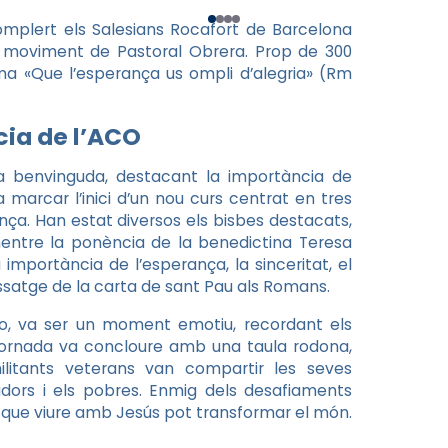
omplert els Salesians Rocafort de Barcelona
l moviment de Pastoral Obrera. Prop de 300
ema «Que l’esperança us ompli d’alegria» (Rm
cia de l’ACO
 la benvinguda, destacant la importància de
 marcar l’inici d’un nou curs centrat en tres
ença. Han estat diversos els bisbes destacats,
entre la ponència de la benedictina Teresa
importància de l’esperança, la sinceritat, el
 passatge de la carta de sant Pau als Romans.
dado, va ser un moment emotiu, recordant els
 jornada va concloure amb una taula rodona,
litants veterans van compartir les seves
adors i els pobres. Enmig dels desafiaments
t que viure amb Jesús pot transformar el món.