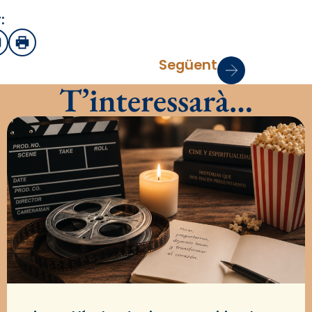
:
sApp
mail
Imprimir
Següent
T’interessarà…