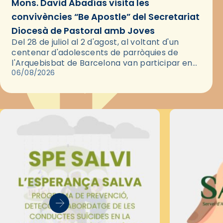
Mons. David Abadías visita les
convivències “Be Apostle” del Secretariat
Diocesà de Pastoral amb Joves
Del 28 de juliol al 2 d'agost, al voltant d'un
centenar d'adolescents de parròquies de
l'Arquebisbat de Barcelona van participar en
les convivències Be Apostle, organitzades pel
06/08/2026
Secretariat Diocesà de Pastoral amb…