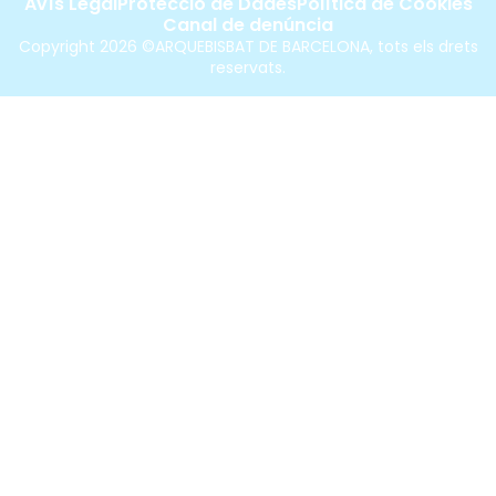
Avís Legal
Protecció de Dades
Política de Cookies
Canal de denúncia
Copyright 2026 ©ARQUEBISBAT DE BARCELONA, tots els drets
reservats.