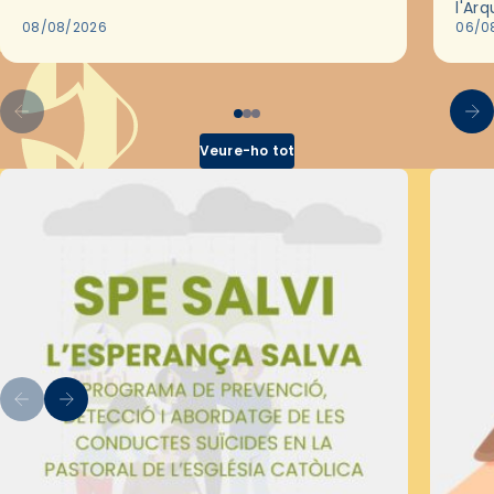
de Barcelona durant 25 anys, entre 1993 i
l'Ar
2018,…
08/08/2026
les 
06/0
pel 
Veure-ho tot