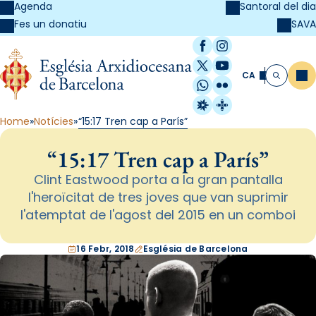
Agenda
Santoral del dia
SAVA
Fes un donatiu
Facebook
Instagram
X / Twitter
YouTube
CA
Me
Cerca
WhatsApp
Flickr
Radio Estel
Catalunya Cristi
Home
Notícies
“15:17 Tren cap a París”
“15:17 Tren cap a París”
Clint Eastwood porta a la gran pantalla
l'heroïcitat de tres joves que van suprimir
l'atemptat de l'agost del 2015 en un comboi
16 Febr, 2018
Església de Barcelona