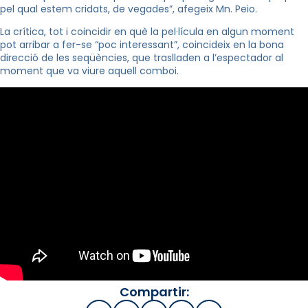
pel qual estem cridats, de vegades”, afegeix
Mn
.
Peio
.
La crítica, tot i coincidir en què la pel·lícula en algun moment
pot arribar a fer-se “poc interessant”, coincideix en la bona
direcció de les seqüències, que traslladen a l’espectador al
moment que va viure aquell comboi.
Compartir: