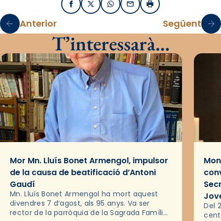
Facebook
X / Twitter
WhatsApp
Email
Imprimir
Anterior
Següent
T’interessarà…
Mor Mn. Lluís Bonet Armengol, impulsor
Mons
de la causa de beatificació d’Antoni
conv
Gaudí
Sec
Mn. Lluís Bonet Armengol ha mort aquest
Jov
divendres 7 d’agost, als 95 anys. Va ser
Del 2
rector de la parròquia de la Sagrada Família
cent