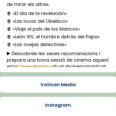
de mirar els altres.
🍿 «El día de la revelación»
🍿 «Las locas del Obelisco»
🍿 «Viaje al país de los blancos»
🍿 «León XIV, el hombre detrás del Papa»
🍿 «Las ovejas detectives»
▶️ Descobreix les seves recomanacions i
prepara una bona sessió de cinema aquest
est
itual @cinemaspiritcat
#CinemaEspiritual
Imatge: Generada amb IA (OpenAI)
Video
Vatican Media
View on Facebook
·
Share
Instagram
Arquebisbat de Barcelona
1 week ago