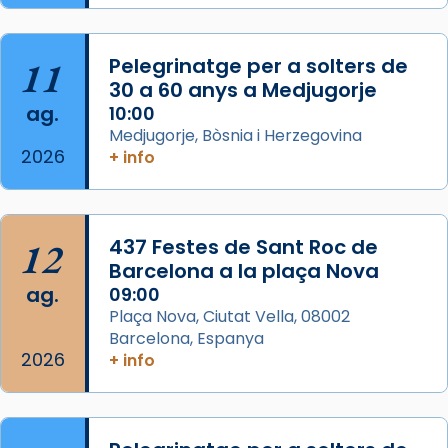
L’arquebisbe de Barcelona, el cardenal Joan
Josep Omella, ha presidit la missa i l’ha
11
Pelegrinatge per a solters de
concelebrat el bisbe auxiliar de Barcelona,
30 a 60 anys a Medjugorje
Mons. David Abadías.
ag.
10:00
📸 Dr. G. Simón
Medjugorje, Bòsnia i Herzegovina
2026
+ info
Photo
View on Facebook
·
Share
12
437 Festes de Sant Roc de
Arquebisbat de Barcelona
2 weeks ago
Barcelona a la plaça Nova
ag.
09:00
Memòria de les santes Juliana i
Plaça Nova, Ciutat Vella, 08002
Semproniana, verges i màrtirs.
Barcelona, Espanya
2026
Acompanyant la història de sant Cugat, a
+ info
partir de l’Edat Mitjana sorgeix la tradició
que les santes Juliana (“relatiu a Júlia”) i
Semproniana (“relatiu a Semprònia =