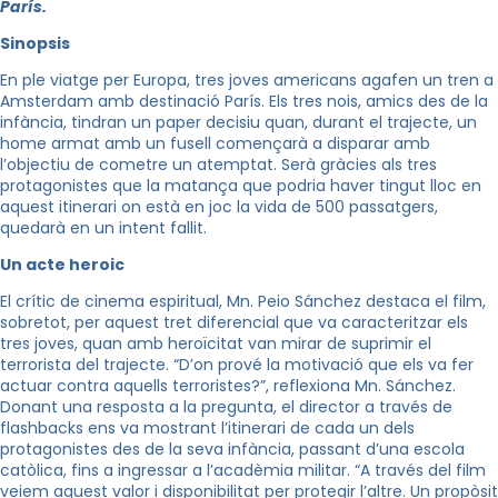
París.
Sinopsis
En ple viatge per Europa, tres joves americans agafen un tren a
Amsterdam amb destinació París. Els tres nois, amics des de la
infància, tindran un paper decisiu quan, durant el trajecte, un
home armat amb un fusell començarà a disparar amb
l’objectiu de cometre un atemptat. Serà gràcies als tres
protagonistes que la matança que podria haver tingut lloc en
aquest itinerari on està en joc la vida de 500 passatgers,
quedarà en un intent fallit.
Un acte heroic
El crític de cinema espiritual,
Mn
.
Peio
Sánchez destaca el film,
sobretot, per aquest tret diferencial que va caracteritzar els
tres joves, quan amb heroïcitat van mirar de suprimir el
terrorista del trajecte. “D’on prové la motivació que els va fer
actuar contra aquells terroristes?”, reflexiona
Mn
. Sánchez.
Donant una resposta a la pregunta, el director a través de
flashbacks ens va mostrant l’itinerari de cada un dels
protagonistes des de la seva infància, passant d’una escola
catòlica, fins a ingressar a l’acadèmia militar. “A través del film
veiem aquest valor i disponibilitat per protegir l’altre. Un propòsit