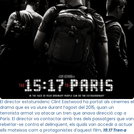
El director estatunidenc
Clint
Eastwood ha portat als cinemes el
drama que es va viure durant l’agost del 2015, quan un
terrorista armat va atacar un tren que anava direcció cap a
París. El director va contactar amb tres dels passatgers que van
rebel·lar-se contra el
delinqüent
, els quals van accedir a actuar
ells mateixos com a protagonistes d’aquest film,
15:17 Tren a