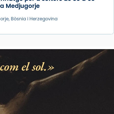
 a Medjugorje
rje, Bòsnia i Herzegovina
com el sol.