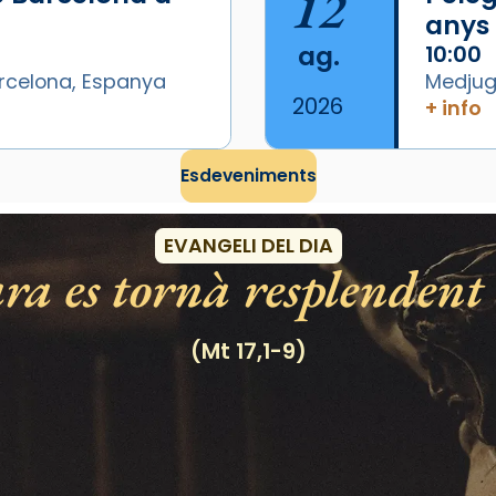
12
anys
ag.
10:00
arcelona, Espanya
Medjugo
2026
+ info
Esdeveniments
EVANGELI DEL DIA
ra es tornà resplendent 
(Mt 17,1-9)