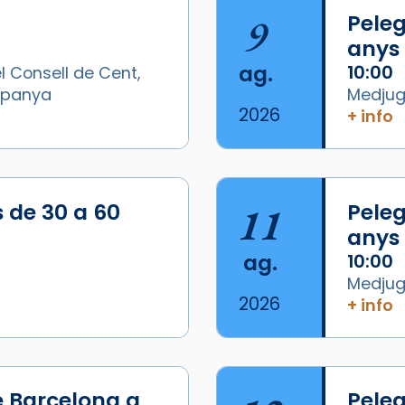
9
Peleg
anys
ag.
10:00
l Consell de Cent,
Espanya
Medjugo
2026
+ info
s de 30 a 60
11
Peleg
anys
ag.
10:00
Medjugo
2026
+ info
e Barcelona a
Peleg