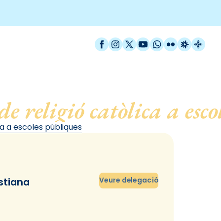
Facebook
Instagram
X / Twitter
YouTube
WhatsApp
Flickr
Radio Est
Catal
de religió catòlica a esc
ca a escoles públiques
istiana
Veure delegació