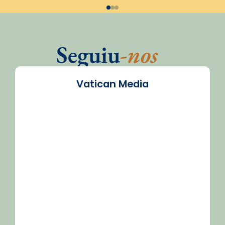
Seguiu
-nos
Vatican Media