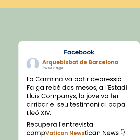
Facebook
Arquebisbat de Barcelona
1 week ago
La Carmina va patir depressió.
Fa gairebé dos mesos, a l'Estadi
Lluís Companys, la jove va fer
arribar el seu testimoni al papa
Lleó XIV.
Recupera l'entrevista
comp
tican News 👇
Vatican News