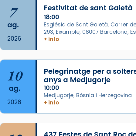
🔗
tinyurl.com/cvu5jmbk
7
Festivitat de sant Gaietà
📸 J. Merino
18:00
Photo
ag.
Església de Sant Gaietà, Carrer de
293, Eixample, 08007 Barcelona, 
View on Facebook
·
Share
2026
+ info
Arquebisbat de Barcelona
is at
Catedral de Barcelona.
1 week ago
10
Pelegrinatge per a solter
Aquest dilluns, 27 de juliol, ha
anys a Medjugorje
tingut lloc la missa d’acció de
ag.
10:00
gràcies en agraïment al comitè
Medjugorje, Bòsnia i Herzegovina
organitzador de la visita
2026
+ info
apostòlica del Sant Pare Lleó XIV
a Barcelona, i als col·laboradors,
a la Catedral de Barcelona.
L’arquebisbe de Barcelona, el
437 Festes de Sant Roc d