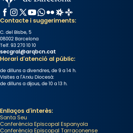
Juliana (“relatiu a Júlia”) i
Semproniana (“relatiu a
Facebook
Instagram
X / Twitter
YouTube
WhatsApp
Flickr
Radio Estel
Catalunya Cristiana
Semprònia = eterna”) són
Contacte i suggeriments:
deixebles seves. I l’any 1667, el
C. del Bisbe, 5
frare Joan Gaspar Roig, afirma
08002 Barcelona
en una obra que les santes són
Telf. 93 270 10 10
filles de l’antiga Iluro. Mataró en
secgral@arqbcn.cat
reivindicarà les relíquies fins que
Horari d'atenció al públic:
les aconseguirà el 1772. L’ofici que
de dilluns a divendres, de 9 a 14 h.
es canta a la “Missa de les
Visites a l'Arxiu Diocesà:
Santes” (“Missa de Glòria”) fou
de dilluns a dijous, de 10 a 13 h.
composta el 1848 per Mn.
Manuel Blanch, amb aire
d’òpera italianitzant; s’interpreta
Enllaços d'interès:
per privilegi pontifici, amb
Santa Seu
orquestra i cor, i té una duració
Conferència Episcopal Espanyola
aproximada de tres hores.
Conferència Episcopal Tarraconense