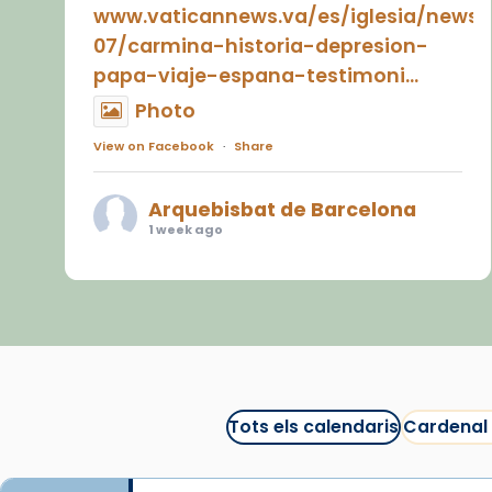
www.vaticannews.va/es/iglesia/news
07/carmina-historia-depresion-
papa-viaje-espana-testimoni...
Photo
View on Facebook
·
Share
Arquebisbat de Barcelona
1 week ago
«Avui les santes Juliana i
Semproniana ens ajuden a alçar
la mirada»
Mons. Sergi Gordo, bisbe de
Tortosa, ha presidit aquest 27 de
juliol la missa de Les Santes de
Tots els calendaris
Cardenal
Mataró.