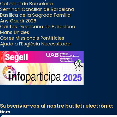
Catedral de Barcelona
Després, processó (recuperada
Seminari Conciliar de Barcelona
el 1972) al voltant del temple
Basílica de la Sagrada Família
amb les relíquies de les santes.
Any Gaudí 2026
Des de 1985 hi participa també
Càritas Diocesana de Barcelona
un grup de diablesses amb
Mans Unides
Obres Missionals Pontifícies
música i ball propis. Festa gran a
Ajuda a l’Església Necessitada
Mataró.
«Si vols saber què és calor, ves
per les Santes a Mataró»🥵.
Photo
View on Facebook
·
Share
Arquebisbat de Barcelona
2 weeks ago
Subscriviu-vos al nostre butlletí electrònic:
Jaume, fill de Zebedeu, és
Nom
juntament amb el seu germà