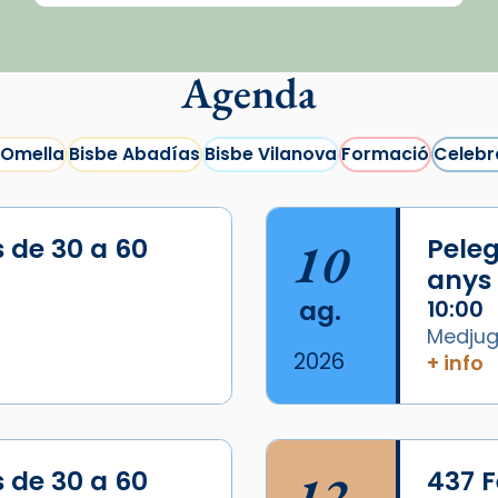
Agenda
 Omella
Bisbe Abadías
Bisbe Vilanova
Formació
Celebr
s de 30 a 60
10
Peleg
anys
ag.
10:00
Medjugo
2026
+ info
s de 30 a 60
12
437 F