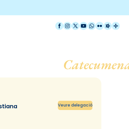
Facebook
Instagram
X / Twitter
YouTube
WhatsApp
Flickr
Radio Est
Catal
ocesà per al
Catecumen
istiana
Veure delegació