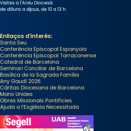
organitzador de la visita
Visites a l'Arxiu Diocesà:
apostòlica del Sant Pare Lleó XIV
de dilluns a dijous, de 10 a 13 h.
a Barcelona, i als col·laboradors,
a la Catedral de Barcelona.
L’arquebisbe de Barcelona, el
Enllaços d'interès:
cardenal Joan Josep Omella, ha
Santa Seu
Conferència Episcopal Espanyola
presidit la missa i l’ha
Conferència Episcopal Tarraconense
concelebrat el bisbe auxiliar de
Catedral de Barcelona
Barcelona, Mons. David Abadías.
Seminari Conciliar de Barcelona
Basílica de la Sagrada Família
📸 Dr. G. Simón
Any Gaudí 2026
Photo
Càritas Diocesana de Barcelona
Mans Unides
View on Facebook
·
Share
Obres Missionals Pontifícies
Ajuda a l’Església Necessitada
Arquebisbat de Barcelona
2 weeks ago
Memòria de les santes Juliana i