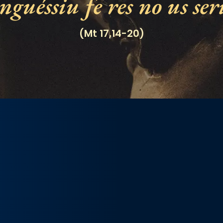
guéssiu fe res no us ser
(Mt 17,14-20)