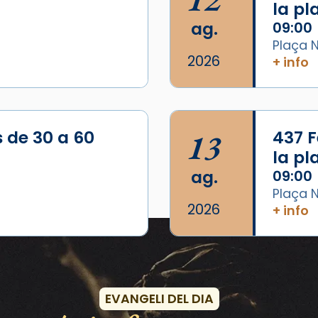
la p
ag.
09:00
Plaça N
2026
+ info
/2026-
s de 30 a 60
13
437 F
la p
ag.
09:00
Plaça N
2026
+ info
Esdeveniments
EVANGELI DEL DIA