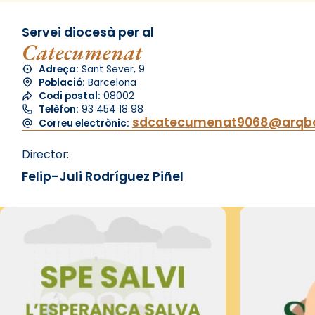
Servei diocesà per al
Catecumenat
Adreça:
Sant Sever, 9
Població:
Barcelona
Codi postal:
08002
Telèfon:
93 454 18 98
sdcatecumenat9068@arqbc
Correu electrònic:
Director:
Felip-Juli Rodríguez Piñel