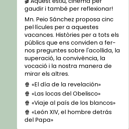
🎬 Aquest estiu, cinema per
gaudir i també per reflexionar!
Mn. Peio Sánchez proposa cinc
pel·lícules per a aquestes
vacances. Històries per a tots els
públics que ens conviden a fer-
nos preguntes sobre l'acollida, la
superació, la convivència, la
vocació i la nostra manera de
mirar els altres.
🍿 «El día de la revelación»
🍿 «Las locas del Obelisco»
🍿 «Viaje al país de los blancos»
🍿 «León XIV, el hombre detrás
del Papa»