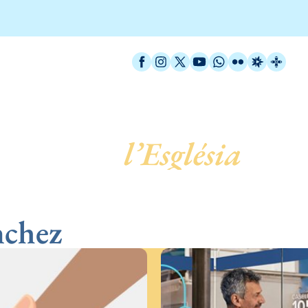
Facebook
Instagram
X / Twitter
YouTube
WhatsApp
Flickr
Radio Est
Catal
 servei de
l’Església
nchez