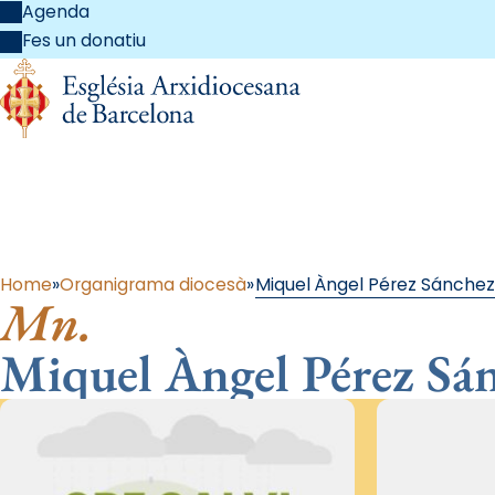
Agenda
Fes un donatiu
Al
Home
Organigrama diocesà
Miquel Àngel Pérez Sánchez
Mn.
Miquel Àngel Pérez Sá