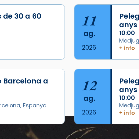
s de 30 a 60
11
Peleg
anys
ag.
10:00
Medjugo
2026
+ info
/2026-
e Barcelona a
12
Peleg
anys
ag.
10:00
arcelona, Espanya
Medjugo
2026
+ info
Esdeveniments