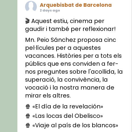
Arquebisbat de Barcelona
2 days ago
🎬 Aquest estiu, cinema per
gaudir i també per reflexionar!
Mn. Peio Sánchez proposa cinc
pel·lícules per a aquestes
vacances. Històries per a tots els
públics que ens conviden a fer-
nos preguntes sobre l'acollida, la
superació, la convivència, la
vocació i la nostra manera de
mirar els altres.
🍿 «El día de la revelación»
🍿 «Las locas del Obelisco»
🍿 «Viaje al país de los blancos»