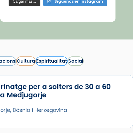
Síguenos en Instagram
Cargar más...
acions
Cultura
Espiritualitat
Social
rinatge per a solters de 30 a 60
 a Medjugorje
rje, Bòsnia i Herzegovina