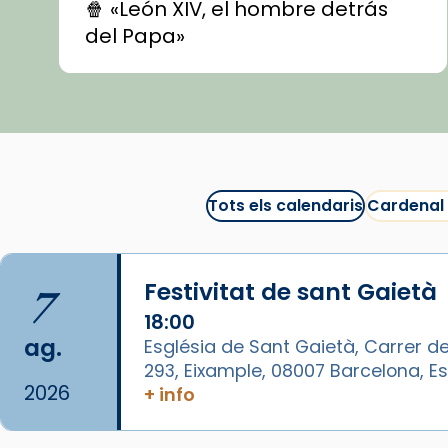
🍿 «León XIV, el hombre detrás
del Papa»
🍿 «Las ovejas detectives»
▶️ Descobreix les seves
recomanacions i prepara una
bona sessió de cinema aquest
est
itual
#CinemaEspiritual
Tots els calendaris
Cardenal
@cinemaspiritcat
Imatge: Generada amb IA
(OpenAI)
7
Festivitat de sant Gaietà
Video
18:00
ag.
Església de Sant Gaietà, Carrer de
View on Facebook
·
Share
293, Eixample, 08007 Barcelona, 
2026
+ info
Arquebisbat de Barcelona
1 week ago