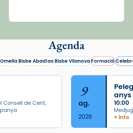
Agenda
 Omella
Bisbe Abadías
Bisbe Vilanova
Formació
Celebr
9
Peleg
anys
ag.
10:00
l Consell de Cent,
Espanya
Medjugo
2026
+ info