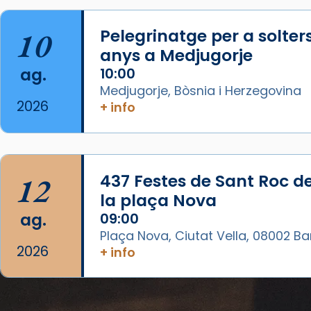
La Carmina va patir depressió.
Fa gairebé dos mesos, a l'Estadi
10
Pelegrinatge per a solter
Lluís Companys, la jove va fer
anys a Medjugorje
arribar el seu testimoni al papa
ag.
10:00
Lleó XIV.
Medjugorje, Bòsnia i Herzegovina
Recupera l'entrevista
2026
+ info
comp
tican News 👇
Vatican News
www.vaticannews.va/es/iglesia/news
07/carmina-historia-depresion-
12
437 Festes de Sant Roc d
papa-viaje-espana-testimoni...
la plaça Nova
Photo
ag.
09:00
View on Facebook
·
Share
Plaça Nova, Ciutat Vella, 08002 B
2026
+ info
Arquebisbat de Barcelona
1 week ago
«Avui les santes Juliana i