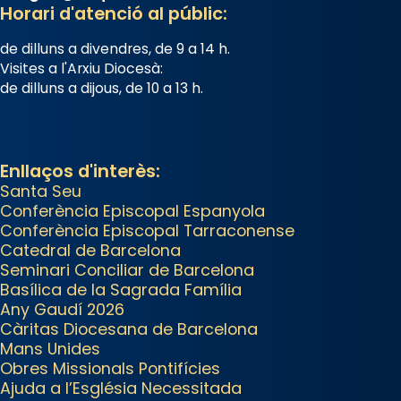
tingut lloc la missa d’acció de
Horari d'atenció al públic:
gràcies en agraïment al comitè
de dilluns a divendres, de 9 a 14 h.
organitzador de la visita
Visites a l'Arxiu Diocesà:
apostòlica del Sant Pare Lleó XIV
de dilluns a dijous, de 10 a 13 h.
a Barcelona, i als col·laboradors,
a la Catedral de Barcelona.
L’arquebisbe de Barcelona, el
Enllaços d'interès:
cardenal Joan Josep Omella, ha
Santa Seu
Conferència Episcopal Espanyola
presidit la missa i l’ha
Conferència Episcopal Tarraconense
concelebrat el bisbe auxiliar de
Catedral de Barcelona
Barcelona, Mons. David Abadías.
Seminari Conciliar de Barcelona
Basílica de la Sagrada Família
📸 Dr. G. Simón
Any Gaudí 2026
Photo
Càritas Diocesana de Barcelona
Mans Unides
View on Facebook
·
Share
Obres Missionals Pontifícies
Ajuda a l’Església Necessitada