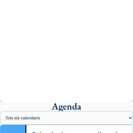
tican News 👇
News
www.vaticannews.va/es/iglesia/news/2026-
07/carmina-historia-depresion-papa-viaje-
espana-testimoni...
Photo
View on Facebook
·
Share
Arquebisbat de Barcelona
2 weeks ago
«Avui les santes Juliana i Semproniana ens
ajuden a alçar la mirada»
Mons. Sergi Gordo, bisbe de Tortosa, ha
presidit aquest 27 de juliol la missa de Les
Agenda
Santes de Mataró.
🔗
tinyurl.com/cvu5jmbk
📸 J. Merino