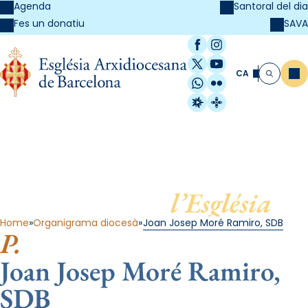
Agenda
Santoral del dia
SAVA
Fes un donatiu
Facebook
Instagram
X / Twitter
YouTube
CA
Me
Cerca
WhatsApp
Flickr
Radio Estel
Catalunya Cristi
Al servei de
l’Església
Home
Organigrama diocesà
Joan Josep Moré Ramiro, SDB
P.
Joan Josep Moré Ramiro,
SDB