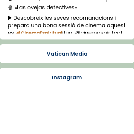
🍿 «Las ovejas detectives»
▶️ Descobreix les seves recomanacions i
prepara una bona sessió de cinema aquest
est
itual @cinemaspiritcat
#CinemaEspiritual
Imatge: Generada amb IA (OpenAI)
Video
Vatican Media
View on Facebook
·
Share
Instagram
Arquebisbat de Barcelona
1 week ago
La Carmina va patir depressió. Fa gairebé
dos mesos, a l'Estadi Lluís Companys, la
jove va fer arribar el seu testimoni al papa
Lleó XIV.
Recupera l'entrevista comp
Vatican