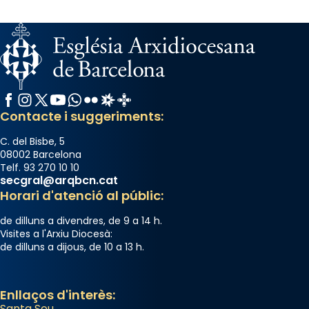
Facebook
Instagram
X / Twitter
YouTube
WhatsApp
Flickr
Radio Estel
Catalunya Cristiana
Contacte i suggeriments:
C. del Bisbe, 5
08002 Barcelona
Telf. 93 270 10 10
secgral@arqbcn.cat
Horari d'atenció al públic:
de dilluns a divendres, de 9 a 14 h.
Visites a l'Arxiu Diocesà:
de dilluns a dijous, de 10 a 13 h.
Enllaços d'interès:
Santa Seu