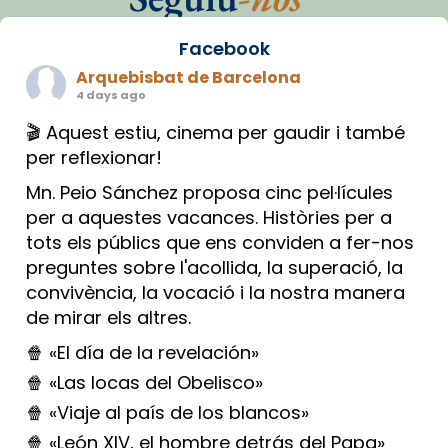
Facebook
Arquebisbat de Barcelona
4 days ago
🎬 Aquest estiu, cinema per gaudir i també
per reflexionar!
Mn. Peio Sánchez proposa cinc pel·lícules
per a aquestes vacances. Històries per a
tots els públics que ens conviden a fer-nos
preguntes sobre l'acollida, la superació, la
convivència, la vocació i la nostra manera
de mirar els altres.
🍿 «El día de la revelación»
🍿 «Las locas del Obelisco»
🍿 «Viaje al país de los blancos»
🍿 «León XIV, el hombre detrás del Papa»