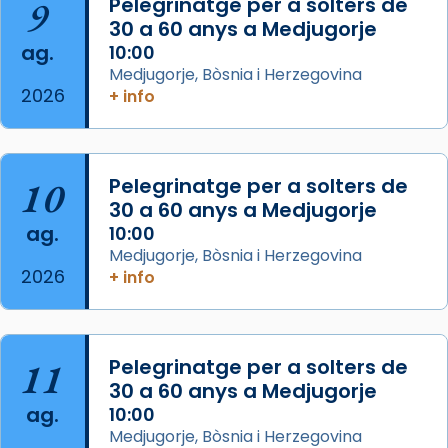
9
Pelegrinatge per a solters de
30 a 60 anys a Medjugorje
Photo
ag.
10:00
View on Facebook
·
Share
Medjugorje, Bòsnia i Herzegovina
2026
+ info
Arquebisbat de Barcelona
is at Catedral
de Barcelona.
2 weeks ago
Aquest dilluns, 27 de juliol, ha tingut lloc la
10
Pelegrinatge per a solters de
missa d’acció de gràcies en agraïment al
30 a 60 anys a Medjugorje
ag.
comitè organitzador de la visita apostòlica
10:00
Medjugorje, Bòsnia i Herzegovina
del Sant Pare Lleó XIV a Barcelona, i als
2026
+ info
col·laboradors, a la Catedral de Barcelona.
L’arquebisbe de Barcelona, el cardenal Joan
Josep Omella, ha presidit la missa i l’ha
11
Pelegrinatge per a solters de
concelebrat el bisbe auxiliar de Barcelona,
30 a 60 anys a Medjugorje
Mons. David Abadías.
ag.
10:00
📸 Dr. G. Simón
Medjugorje, Bòsnia i Herzegovina