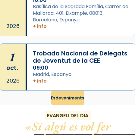
diablesses amb música i ball propis. Festa
Basílica de la Sagrada Família, Carrer de
gran a Mataró.
Mallorca, 401, Eixample, 08013
Barcelona, Espanya
«Si vols saber què és calor, ves per les
2026
+ info
Santes a Mataró»🥵.
Photo
View on Facebook
·
Share
1
Trobada Nacional de Delegats
de Joventut de la CEE
oct.
09:00
Madrid, Espanya
2026
+ info
Esdeveniments
EVANGELI DEL DIA
Si algú es vol fer