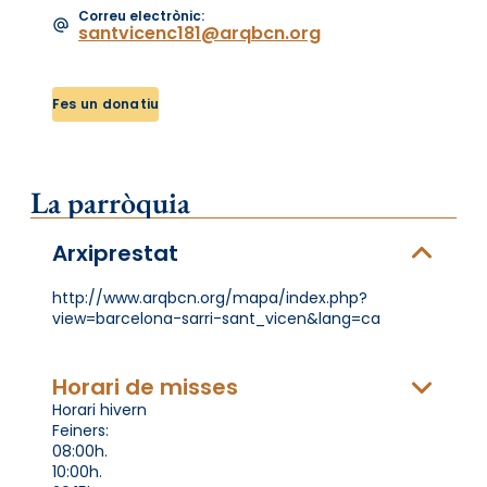
Correu electrònic:
santvicenc181@arqbcn.org
Fes un donatiu
La parròquia
Arxiprestat
http://www.arqbcn.org/mapa/index.php?
view=barcelona-sarri-sant_vicen&lang=ca
Horari de misses
Horari hivern
Feiners:
08:00h.
10:00h.