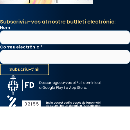
Subscriviu-vos al nostre butlletí electrònic:
Nom
Correu electrònic
*
Avís Legal
Protecció de Dades
Política de Cookies
Canal de denúncia