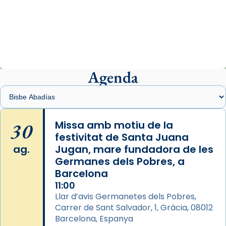
Arquebisbat de Barcelona
2 weeks ago
«Avui les santes Juliana i Semproniana ens
ajuden a alçar la mirada»
Mons. Sergi Gordo, bisbe de Tortosa, ha
presidit aquest 27 de juliol la missa de Les
Agenda
Santes de Mataró.
🔗
tinyurl.com/cvu5jmbk
📸 J. Merino
30
Missa amb motiu de la
festivitat de Santa Juana
Photo
ag.
Jugan, mare fundadora de les
View on Facebook
·
Share
Germanes dels Pobres, a
Barcelona
Arquebisbat de Barcelona
is at Catedral
11:00
de Barcelona.
Llar d’avis Germanetes dels Pobres,
2 weeks ago
Carrer de Sant Salvador, 1, Gràcia, 08012
Aquest dilluns, 27 de juliol, ha tingut lloc la
Barcelona, Espanya