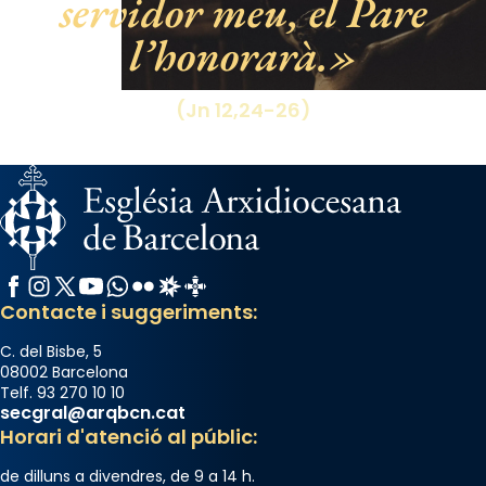
servidor meu, el Pare
l’honorarà.
(Jn 12,24-26)
Facebook
Instagram
X / Twitter
YouTube
WhatsApp
Flickr
Radio Estel
Catalunya Cristiana
Contacte i suggeriments:
C. del Bisbe, 5
08002 Barcelona
Telf. 93 270 10 10
secgral@arqbcn.cat
Horari d'atenció al públic:
de dilluns a divendres, de 9 a 14 h.