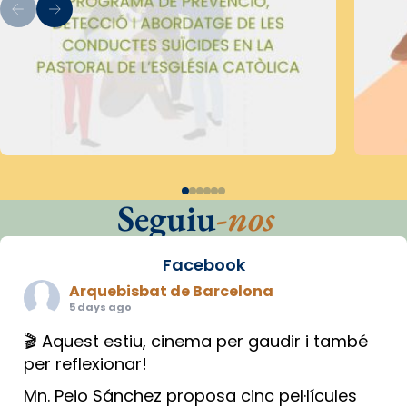
Seguiu
-nos
Facebook
Arquebisbat de Barcelona
5 days ago
🎬 Aquest estiu, cinema per gaudir i també
per reflexionar!
Mn. Peio Sánchez proposa cinc pel·lícules