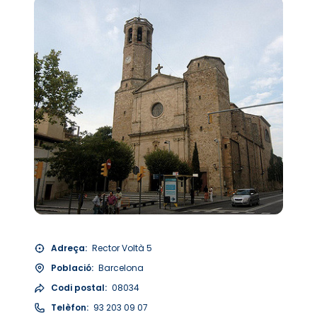
Adreça:
Rector Voltà 5
Població:
Barcelona
Codi postal:
08034
Telèfon:
93 203 09 07