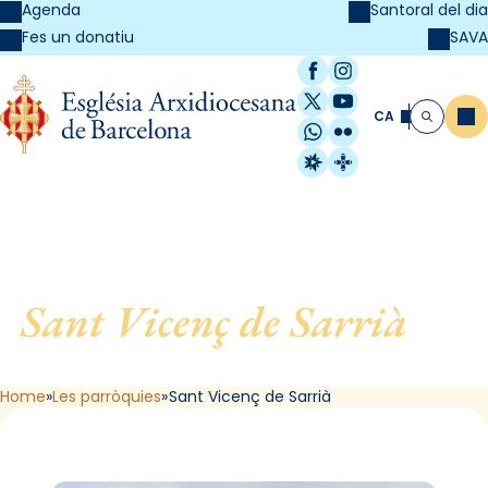
Agenda
Santoral del dia
SAVA
Fes un donatiu
Facebook
Instagram
X / Twitter
YouTube
CA
Me
Cerca
WhatsApp
Flickr
Radio Estel
Catalunya Cristi
Sant Vicenç de Sarrià
, de
Barcelona
Home
Les parròquies
Sant Vicenç de Sarrià