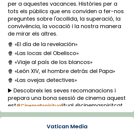
per a aquestes vacances. Històries per a
tots els públics que ens conviden a fer-nos
preguntes sobre l'acollida, la superació, la
convivència, la vocació i la nostra manera
de mirar els altres.
🍿 «El día de la revelación»
🍿 «Las locas del Obelisco»
🍿 «Viaje al país de los blancos»
🍿 «León XIV, el hombre detrás del Papa»
🍿 «Las ovejas detectives»
▶️ Descobreix les seves recomanacions i
prepara una bona sessió de cinema aquest
est
itual @cinemaspiritcat
#CinemaEspiritual
Imatge: Generada amb IA (OpenAI)
Video
Vatican Media