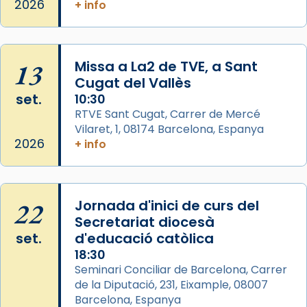
missa d’acció de gràcies en agraïment al
2026
+ info
comitè organitzador de la visita apostòlica
del Sant Pare Lleó XIV a Barcelona, i als
col·laboradors, a la Catedral de Barcelona.
13
Missa a La2 de TVE, a Sant
L’arquebisbe de Barcelona, el cardenal Joan
Cugat del Vallès
Josep Omella, ha presidit la missa i l’ha
set.
10:30
concelebrat el bisbe auxiliar de Barcelona,
RTVE Sant Cugat, Carrer de Mercé
Mons. David Abadías.
Vilaret, 1, 08174 Barcelona, Espanya
2026
+ info
📸 Dr. G. Simón
Photo
View on Facebook
·
Share
22
Jornada d'inici de curs del
Secretariat diocesà
Arquebisbat de Barcelona
set.
d'educació catòlica
2 weeks ago
18:30
Seminari Conciliar de Barcelona, Carrer
Memòria de les santes Juliana i
de la Diputació, 231, Eixample, 08007
Semproniana, verges i màrtirs.
Barcelona, Espanya