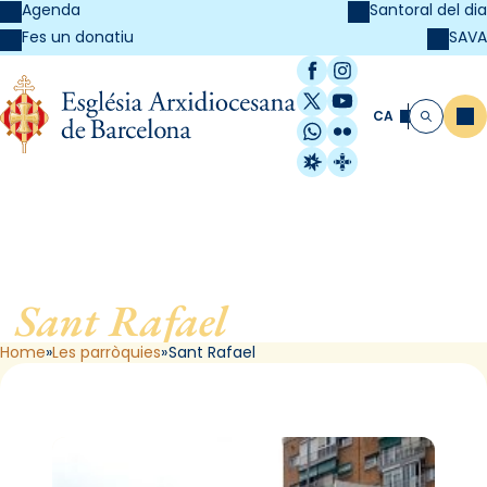
Agenda
Santoral del dia
SAVA
Fes un donatiu
Facebook
Instagram
X / Twitter
YouTube
CA
Me
Cerca
WhatsApp
Flickr
Radio Estel
Catalunya Cristi
Sant Rafael
, de Barcelona
Home
Les parròquies
Sant Rafael