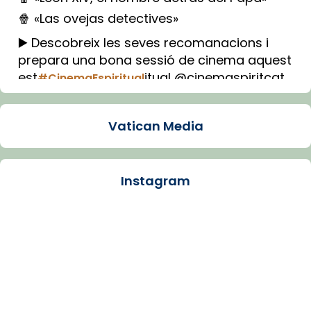
🍿 «Las ovejas detectives»
▶️ Descobreix les seves recomanacions i
prepara una bona sessió de cinema aquest
est
itual @cinemaspiritcat
#CinemaEspiritual
Imatge: Generada amb IA (OpenAI)
Video
Vatican Media
View on Facebook
·
Share
Instagram
Arquebisbat de Barcelona
1 week ago
La Carmina va patir depressió. Fa gairebé
dos mesos, a l'Estadi Lluís Companys, la
jove va fer arribar el seu testimoni al papa
Lleó XIV.
Recupera l'entrevista comp
Vatican