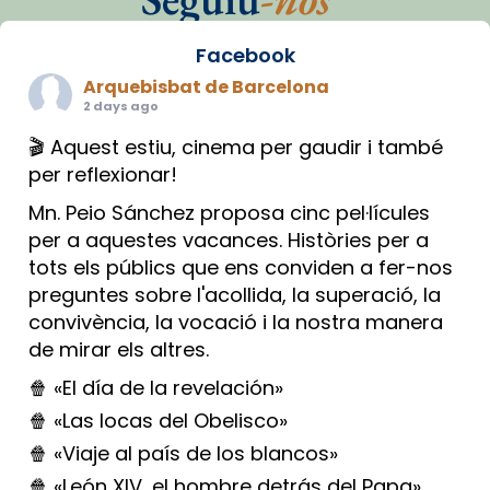
Facebook
Arquebisbat de Barcelona
2 days ago
🎬 Aquest estiu, cinema per gaudir i també
per reflexionar!
Mn. Peio Sánchez proposa cinc pel·lícules
per a aquestes vacances. Històries per a
tots els públics que ens conviden a fer-nos
preguntes sobre l'acollida, la superació, la
convivència, la vocació i la nostra manera
de mirar els altres.
🍿 «El día de la revelación»
🍿 «Las locas del Obelisco»
🍿 «Viaje al país de los blancos»
🍿 «León XIV, el hombre detrás del Papa»