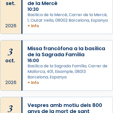
set.
de la Mercè
Photo
10:30
View on Facebook
·
Share
Basílica de la Mercè, Carrer de la Mercè,
1, Ciutat Vella, 08002 Barcelona, Espanya
2026
Arquebisbat de Barcelona
+ info
2 weeks ago
Memòria de les santes Juliana i
Semproniana, verges i màrtirs.
3
Missa francòfona a la basílica
de la Sagrada Família
Acompanyant la història de sant Cugat, a
oct.
16:00
partir de l’Edat Mitjana sorgeix la tradició
Basílica de la Sagrada Família, Carrer de
que les santes Juliana (“relatiu a Júlia”) i
Mallorca, 401, Eixample, 08013
Semproniana (“relatiu a Semprònia =
Barcelona, Espanya
eterna”) són deixebles seves. I l’any 1667, el
2026
+ info
frare Joan Gaspar Roig, afirma en una obra
que les santes són filles de l’antiga Iluro.
Mataró en reivindicarà les relíquies fins que
3
Vespres amb motiu dels 800
les aconseguirà el 1772. L’ofici que es canta
anys de la mort de sant
a la “Missa de les Santes” (“Missa de