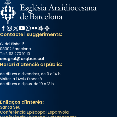
Facebook
Instagram
X / Twitter
YouTube
WhatsApp
Flickr
Radio Estel
Catalunya Cristiana
Contacte i suggeriments:
C. del Bisbe, 5
08002 Barcelona
Telf. 93 270 10 10
secgral@arqbcn.cat
Horari d'atenció al públic:
de dilluns a divendres, de 9 a 14 h.
Visites a l'Arxiu Diocesà:
de dilluns a dijous, de 10 a 13 h.
Enllaços d'interès:
Santa Seu
Conferència Episcopal Espanyola