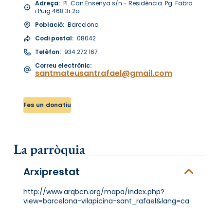
Adreça:
Pl. Can Ensenya s/n - Residència: Pg. Fabra
i Puig 468 3r 2a
Població:
Barcelona
Codi postal:
08042
Telèfon:
934 272 167
Correu electrònic:
santmateusantrafael@gmail.com
Fes un donatiu
La parròquia
Arxiprestat
http://www.arqbcn.org/mapa/index.php?
view=barcelona-vilapicina-sant_rafael&lang=ca