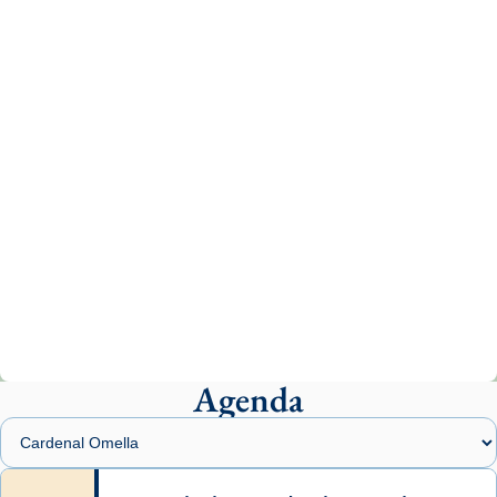
tican News 👇
News
www.vaticannews.va/es/iglesia/news/2026-
07/carmina-historia-depresion-papa-viaje-
espana-testimoni...
Photo
View on Facebook
·
Share
Arquebisbat de Barcelona
1 week ago
«Avui les santes Juliana i Semproniana ens
ajuden a alçar la mirada»
Mons. Sergi Gordo, bisbe de Tortosa, ha
presidit aquest 27 de juliol la missa de Les
Agenda
Santes de Mataró.
🔗
tinyurl.com/cvu5jmbk
📸 J. Merino