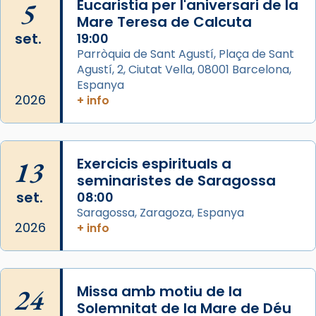
5
Eucaristia per l'aniversari de la
Mare Teresa de Calcuta
Photo
set.
19:00
View on Facebook
·
Share
Parròquia de Sant Agustí, Plaça de Sant
Agustí, 2, Ciutat Vella, 08001 Barcelona,
Arquebisbat de Barcelona
is at Catedral
Espanya
de Barcelona.
2026
+ info
2 weeks ago
Aquest dilluns, 27 de juliol, ha tingut lloc la
missa d’acció de gràcies en agraïment al
13
Exercicis espirituals a
comitè organitzador de la visita apostòlica
seminaristes de Saragossa
del Sant Pare Lleó XIV a Barcelona, i als
set.
08:00
col·laboradors, a la Catedral de Barcelona.
Saragossa, Zaragoza, Espanya
L’arquebisbe de Barcelona, el cardenal Joan
2026
+ info
Josep Omella, ha presidit la missa i l’ha
concelebrat el bisbe auxiliar de Barcelona,
Mons. David Abadías.
24
Missa amb motiu de la
📸 Dr. G. Simón
Solemnitat de la Mare de Déu