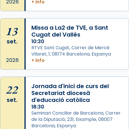
missa d’acció de gràcies en agraïment al
2026
+ info
comitè organitzador de la visita apostòlica
del Sant Pare Lleó XIV a Barcelona, i als
col·laboradors, a la Catedral de Barcelona.
13
Missa a La2 de TVE, a Sant
L’arquebisbe de Barcelona, el cardenal Joan
Cugat del Vallès
Josep Omella, ha presidit la missa i l’ha
set.
10:30
concelebrat el bisbe auxiliar de Barcelona,
RTVE Sant Cugat, Carrer de Mercé
Mons. David Abadías.
Vilaret, 1, 08174 Barcelona, Espanya
2026
+ info
📸 Dr. G. Simón
Photo
View on Facebook
·
Share
22
Jornada d'inici de curs del
Secretariat diocesà
Arquebisbat de Barcelona
set.
d'educació catòlica
2 weeks ago
18:30
Seminari Conciliar de Barcelona, Carrer
Memòria de les santes Juliana i
de la Diputació, 231, Eixample, 08007
Semproniana, verges i màrtirs.
Barcelona, Espanya