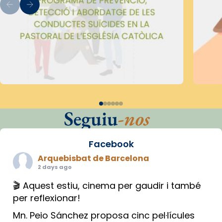
Seguiu
-nos
Facebook
Arquebisbat de Barcelona
2 days ago
🎬 Aquest estiu, cinema per gaudir i també
per reflexionar!
Mn. Peio Sánchez proposa cinc pel·lícules