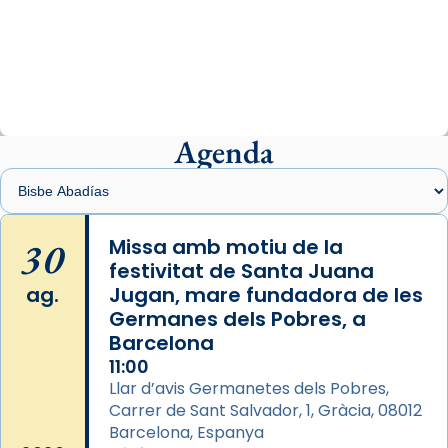
Arquebisbat de Barcelona
1 week ago
«Avui les santes Juliana i Semproniana ens
ajuden a alçar la mirada»
Mons. Sergi Gordo, bisbe de Tortosa, ha
presidit aquest 27 de juliol la missa de Les
Agenda
Santes de Mataró.
🔗
tinyurl.com/cvu5jmbk
📸 J. Merino
30
Missa amb motiu de la
festivitat de Santa Juana
Photo
ag.
Jugan, mare fundadora de les
View on Facebook
·
Share
Germanes dels Pobres, a
Barcelona
Arquebisbat de Barcelona
is at Catedral
11:00
de Barcelona.
Llar d’avis Germanetes dels Pobres,
2 weeks ago
Carrer de Sant Salvador, 1, Gràcia, 08012
Aquest dilluns, 27 de juliol, ha tingut lloc la
Barcelona, Espanya