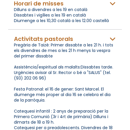
Horari de misses
Dilluns a divendres a les 19 en català
Dissabtes i vigílies a les 19 en català
Diumenge a les 10,30 català a les 12.00 castellà
Activitats pastorals
Pregària de Taizè: Primer dissabte a les 21 h. i tots
els divendres de mes a les 21 h menys la vespra
del primer dissabte
Assistència/espiritual als malalts:Dissabtes tarde.
Urgències avisar al Sr. Rector o bé a "SALUS" (tel.
(93) 202 06 96)
Festa Patronal: el 16 de gener: Sant Marcel. El
diumenge més proper al dia 16 se celebra el dia
de la parròquia.
Catequesi infantil : 2 anys de preparació per la
Primera Comunió (3r i 4rt de primària) Dilluns i
dimarts de 18 a 19 h.
Catequesi per a preadolescents. Divendres de 18