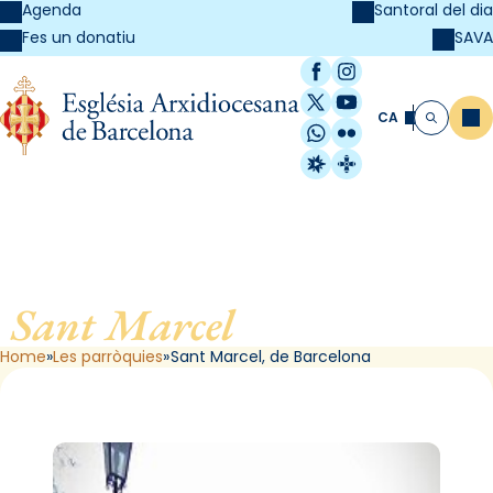
Agenda
Santoral del dia
SAVA
Fes un donatiu
Facebook
Instagram
X / Twitter
YouTube
CA
Me
Cerca
WhatsApp
Flickr
Radio Estel
Catalunya Cristi
Sant Marcel
, de Barcelona
Home
Les parròquies
Sant Marcel, de Barcelona