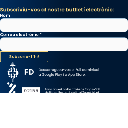
Subscriviu-vos al nostre butlletí electrònic:
Nom
Correu electrònic
*
Avís Legal
Protecció de Dades
Política de Cookies
Canal de denúncia
Copyright 2026 ©ARQUEBISBAT DE BARCELONA, tots els drets
reservats.