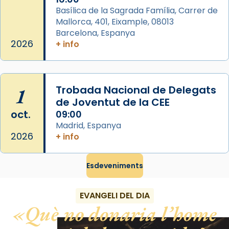
diablesses amb música i ball propis. Festa
Basílica de la Sagrada Família, Carrer de
gran a Mataró.
Mallorca, 401, Eixample, 08013
Barcelona, Espanya
«Si vols saber què és calor, ves per les
2026
+ info
Santes a Mataró»🥵.
Photo
View on Facebook
·
Share
1
Trobada Nacional de Delegats
de Joventut de la CEE
oct.
09:00
Madrid, Espanya
2026
+ info
Esdeveniments
EVANGELI DEL DIA
Què no donaria l’home