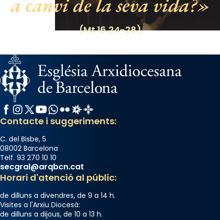
a canvi de la seva vida?
(Mt 16,24-28)
Facebook
Instagram
X / Twitter
YouTube
WhatsApp
Flickr
Radio Estel
Catalunya Cristiana
Contacte i suggeriments:
C. del Bisbe, 5
08002 Barcelona
Telf. 93 270 10 10
secgral@arqbcn.cat
Horari d'atenció al públic:
de dilluns a divendres, de 9 a 14 h.
Visites a l'Arxiu Diocesà:
de dilluns a dijous, de 10 a 13 h.