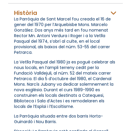
Història
La Parròquia de Sant Marcel fou creada el 16 de
gener del 1970 per l’Arquebisbe Mons. Marcelo
González. Dos anys més tard en fou nomenat
Rector Mn. Antoni Verdura i Roger i a la Vetlla
Pasqual del 1974, s’obrí al culte, en el local
provisional, als baixos del núm. 53-55 del carrer
Petrarca.
La Vetlla Pasqual del 1980 ja es pogué celebrar als
nous locals, en l’ampli terreny cedit per la
Fundació Valldejuli, al núm. 52 del mateix carrer
Petrarca. El dia 5 d’octubre del 1980, el Cardenal
Mons. Narcís Jubany va dedicar solemnement la
nova església. Durant el curs 1989-1990 es
construïren els locals destinats a Catequesi,
Biblioteca i Sala d’Actes i es remodelaren els
locals de l’Esplai i l’Escoltisme.
La Parròquia situada entre dos barris Horta-
Guinardó i Nou Barris.