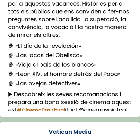
per a aquestes vacances. Històries per a
tots els públics que ens conviden a fer-nos
preguntes sobre l'acollida, la superació, la
convivència, la vocació i la nostra manera
de mirar els altres.
🍿 «El día de la revelación»
🍿 «Las locas del Obelisco»
🍿 «Viaje al país de los blancos»
🍿 «León XIV, el hombre detrás del Papa»
🍿 «Las ovejas detectives»
▶️ Descobreix les seves recomanacions i
prepara una bona sessió de cinema aquest
est
itual @cinemaspiritcat
#CinemaEspiritual
Imatge: Generada amb IA (OpenAI)
Video
Vatican Media