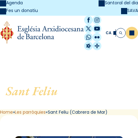
Agenda
Santoral del dia
SAVA
Fes un donatiu
Facebook
Instagram
X / Twitter
YouTube
CA
Me
Cerca
WhatsApp
Flickr
Radio Estel
Catalunya Cristi
Sant Feliu
, de Cabrera de
Mar
Home
Les parròquies
Sant Feliu (Cabrera de Mar)