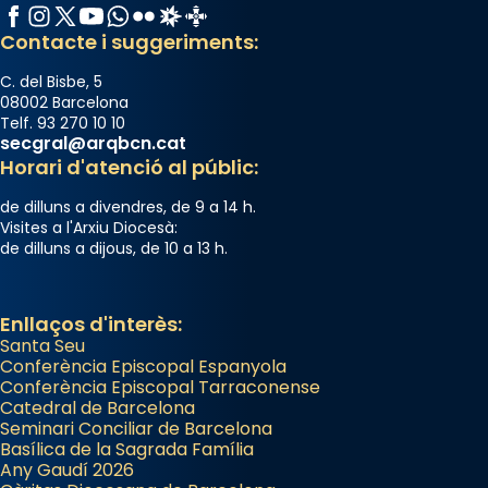
Santes a Mataró»🥵.
Facebook
Instagram
X / Twitter
YouTube
WhatsApp
Flickr
Radio Estel
Catalunya Cristiana
Contacte i suggeriments:
Photo
View on Facebook
·
Share
C. del Bisbe, 5
08002 Barcelona
Telf. 93 270 10 10
Arquebisbat de Barcelona
secgral@arqbcn.cat
2 weeks ago
Horari d'atenció al públic:
Jaume, fill de Zebedeu, és juntament amb el
de dilluns a divendres, de 9 a 14 h.
seu germà Joan i Pere un dels que
Visites a l'Arxiu Diocesà:
de dilluns a dijous, de 10 a 13 h.
acompanyava més de prop Jesús.
Segons el llibre dels Fets (12,2) fou el primer
apòstol màrtir, decapitat a Jerusalem per
Enllaços d'interès:
Santa Seu
Herodes Agripa (vers l'any 44).
Conferència Episcopal Espanyola
Patró de Galícia, després de les invasions
Conferència Episcopal Tarraconense
Catedral de Barcelona
musulmanes fou venerat com a patró dels
Seminari Conciliar de Barcelona
Regnes castellans i més tard de tota
Basílica de la Sagrada Família
Espanya.
Any Gaudí 2026