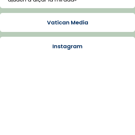
Mons. Sergi Gordo, bisbe de Tortosa, ha
presidit aquest 27 de juliol la missa de Les
Vatican Media
Santes de Mataró.
🔗
tinyurl.com/cvu5jmbk
📸 J. Merino
Instagram
Photo
View on Facebook
·
Share
Arquebisbat de Barcelona
is at Catedral
de Barcelona.
1 week ago
Aquest dilluns, 27 de juliol, ha tingut lloc la
missa d’acció de gràcies en agraïment al
comitè organitzador de la visita apostòlica
del Sant Pare Lleó XIV a Barcelona, i als
col·laboradors, a la Catedral de Barcelona.