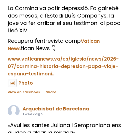
La Carmina va patir depressió. Fa gairebé
dos mesos, a l'Estadi Lluís Companys, la
jove va fer arribar el seu testimoni al papa
Lleó XIV.
Recupera l'entrevista comp
Vatican
tican News 👇
News
www.vaticannews.va/es/iglesia/news/2026-
07/carmina-historia-depresion-papa-viaje-
espana-testimoni...
Photo
View on Facebook
·
Share
Arquebisbat de Barcelona
1 week ago
«Avui les santes Juliana i Semproniana ens
ajuden a alçar la mirada»