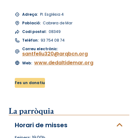
Adreça:
Pl. Església 4
Població:
Cabrera de Mar
Codi postal:
08349
Telèfon:
93 754 08 74
Correu electrònic:
santfeliu320@arqbcn.org
www.dedaltidemar.org
Web:
Fes un donatiu
La parròquia
Horari de misses
Feiners: 19:00h