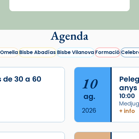
Agenda
 Omella
Bisbe Abadías
Bisbe Vilanova
Formació
Celebr
s de 30 a 60
10
Peleg
anys
ag.
10:00
Medjugo
2026
+ info