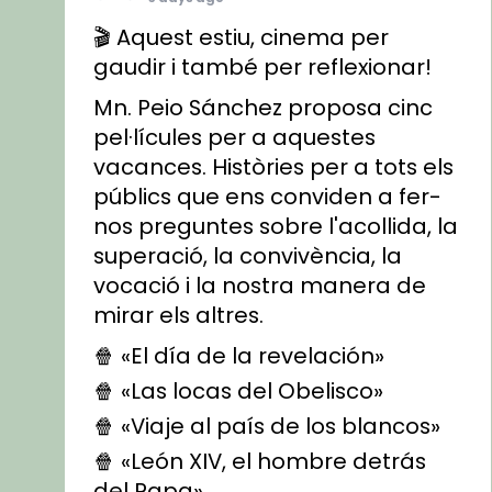
🎬 Aquest estiu, cinema per
gaudir i també per reflexionar!
Mn. Peio Sánchez proposa cinc
pel·lícules per a aquestes
vacances. Històries per a tots els
públics que ens conviden a fer-
nos preguntes sobre l'acollida, la
superació, la convivència, la
vocació i la nostra manera de
mirar els altres.
🍿 «El día de la revelación»
🍿 «Las locas del Obelisco»
🍿 «Viaje al país de los blancos»
🍿 «León XIV, el hombre detrás
del Papa»