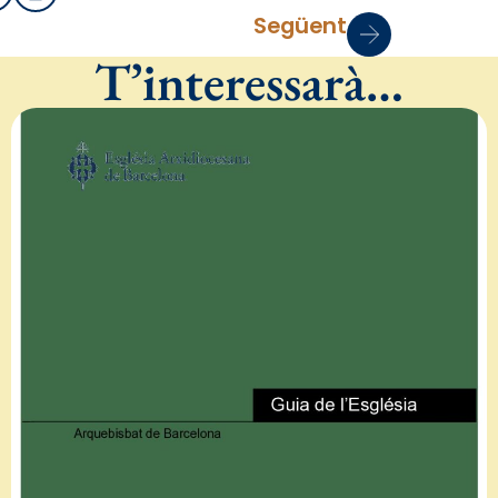
Següent
T’interessarà…