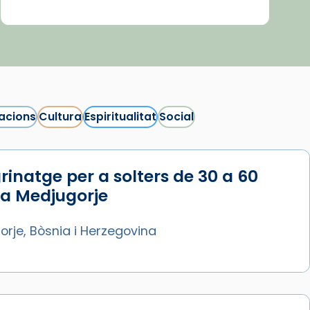
acions
Cultura
Espiritualitat
Social
rinatge per a solters de 30 a 60
 a Medjugorje
rje, Bòsnia i Herzegovina