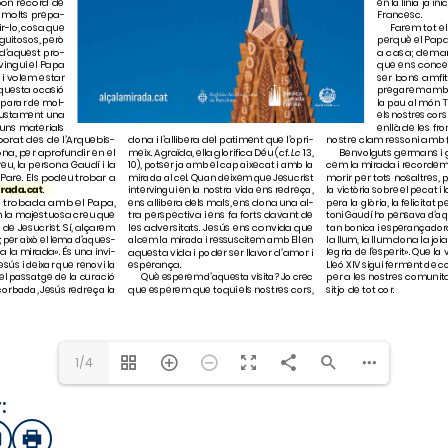
irada.cat
1/4
:
sApp
mail
Imprimir