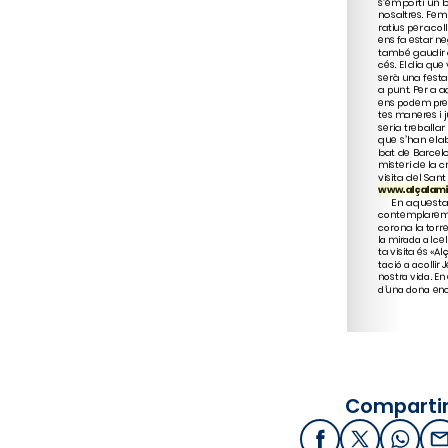
www.alçalam
Compartir
Facebook
X / Twitter
What
E