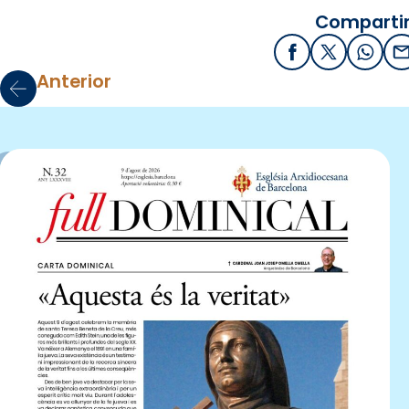
Compartir
Facebook
X / Twitter
What
E
Anterior