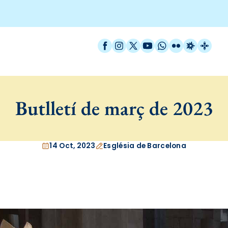
Facebook
Instagram
X / Twitter
YouTube
WhatsApp
Flickr
Radio Est
Catal
Butlletí de març de 2023
14 Oct, 2023
Església de Barcelona