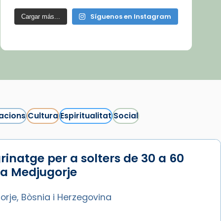
Síguenos en Instagram
Cargar más...
acions
Cultura
Espiritualitat
Social
rinatge per a solters de 30 a 60
 a Medjugorje
rje, Bòsnia i Herzegovina