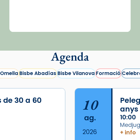
Agenda
 Omella
Bisbe Abadías
Bisbe Vilanova
Formació
Celebr
s de 30 a 60
10
Peleg
anys
ag.
10:00
Medjugo
2026
+ info