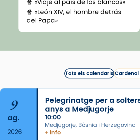
🍿 «Viaje al país de los blancos»
🍿 «León XIV, el hombre detrás
del Papa»
🍿 «Las ovejas detectives»
▶️ Descobreix les seves
recomanacions i prepara una
bona sessió de cinema aquest
est
itual
#CinemaEspiritual
Tots els calendaris
Cardenal
@cinemaspiritcat
Imatge: Generada amb IA
(OpenAI)
9
Pelegrinatge per a solter
Video
anys a Medjugorje
ag.
10:00
View on Facebook
·
Share
Medjugorje, Bòsnia i Herzegovina
2026
+ info
Arquebisbat de Barcelona
1 week ago