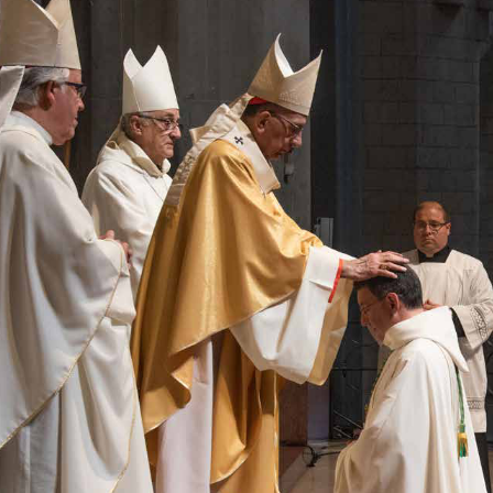
A/e: 
 – Web: https://esglesia.barcelona
press@arqbcn.cat