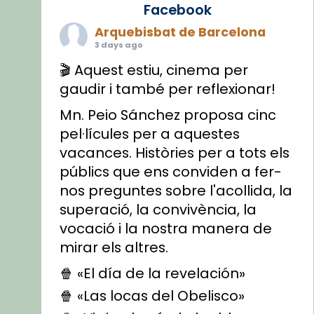
Facebook
Arquebisbat de Barcelona
3 days ago
🎬 Aquest estiu, cinema per
gaudir i també per reflexionar!
Mn. Peio Sánchez proposa cinc
pel·lícules per a aquestes
vacances. Històries per a tots els
públics que ens conviden a fer-
nos preguntes sobre l'acollida, la
superació, la convivència, la
vocació i la nostra manera de
mirar els altres.
🍿 «El día de la revelación»
🍿 «Las locas del Obelisco»