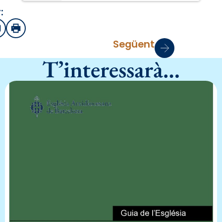
:
sApp
mail
Imprimir
Següent
T’interessarà…