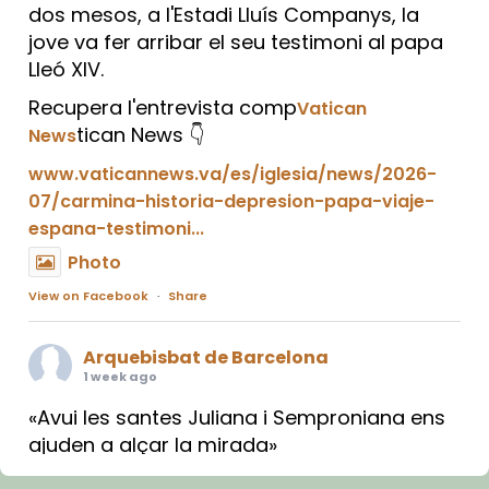
dos mesos, a l'Estadi Lluís Companys, la
jove va fer arribar el seu testimoni al papa
Lleó XIV.
Recupera l'entrevista comp
Vatican
tican News 👇
News
www.vaticannews.va/es/iglesia/news/2026-
07/carmina-historia-depresion-papa-viaje-
espana-testimoni...
Photo
View on Facebook
·
Share
Arquebisbat de Barcelona
1 week ago
«Avui les santes Juliana i Semproniana ens
ajuden a alçar la mirada»
Mons. Sergi Gordo, bisbe de Tortosa, ha