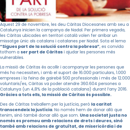
Aquest 29 de novembre, les deu Càritas Diocesanes amb seu a
Catalunya inicien la campanya de Nadal. Per primera vegada,
les Càritas ubicades en territori català volen fer arribar un
missatge únic als catalans i catalanes per Nadal. Sota el lema
“Sigues part de la solució contra la pobresa”
, es convida
tothom a
ser part de Càritas
i ajudar les persones més
vulnerables.
La missió de Càritas és acollir i acompanyar les persones que
més ho necessiten, i amb el suport de 16.000 particulars, 1.000
empreses i la feina de gairebé 500 professionals i més de 12.000
voluntaris/es, Càritas va poder atendre 360.604 persones a
Catalunya (un 4,8% de la població catalana) durant l’any 2016.
Gràcies a tots ells, la missió de Càritas és possible.
Des de Càritas treballem per la justícia, però
la caritat
transcendeix la justícia
. No només hem de donar allò que
tenim, sinó també donar allò que som.
Una societat justa no
només es promou amb relacions de drets i deures, sinó
també amb relacions de gratuïtat, de misericòrdia i de