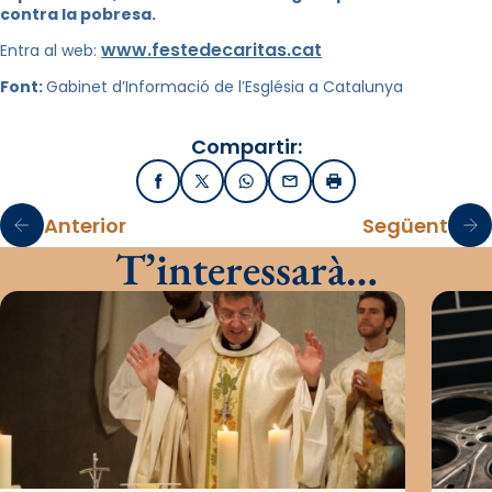
contra la pobresa.
www.festedecaritas.cat
Entra al web:
Font:
Gabinet d’Informació de l’Església a Catalunya
Compartir:
Facebook
X / Twitter
WhatsApp
Email
Imprimir
Anterior
Següent
T’interessarà…