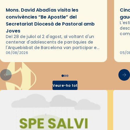
Mons. David Abadías visita les
Cinc
convivències “Be Apostle” del
gaud
L'es
Secretariat Diocesà de Pastoral amb
desc
Joves
comp
Del 28 de juliol al 2 d'agost, al voltant d'un
deix
centenar d'adolescents de parròquies de
trav
l'Arquebisbat de Barcelona van participar en
les convivències Be Apostle, organitzades
06/08/2026
05/0
pel Secretariat Diocesà de Pastoral amb…
Veure-ho tot