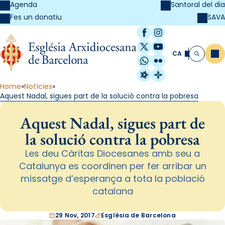
Agenda
Santoral del dia
SAVA
Fes un donatiu
Facebook
Instagram
X / Twitter
YouTube
CA
Me
Cerca
WhatsApp
Flickr
Radio Estel
Catalunya Cristi
Home
Notícies
Aquest Nadal, sigues part de la solució contra la pobresa
Aquest Nadal, sigues part de
la solució contra la pobresa
Les deu Càritas Diocesanes amb seu a
Catalunya es coordinen per fer arribar un
missatge d’esperança a tota la població
catalana
29 Nov, 2017
Església de Barcelona