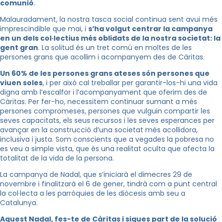
comunió
.
Malauradament, la nostra tasca social continua sent avui més
imprescindible que mai, i
s’ha volgut centrar la campanya
en un dels col·lectius més oblidats de la nostra societat: la
gent gran
. La solitud és un tret comú en moltes de les
persones grans que acollim i acompanyem des de Càritas.
Un 60% de les persones grans ateses són persones que
viuen soles
, i per això cal treballar per garantir-los-hi una vida
digna amb l’escalfor i l’acompanyament que oferim des de
Càritas. Per fer-ho, necessitem continuar sumant a més
persones compromeses, persones que vulguin compartir les
seves capacitats, els seus recursos i les seves esperances per
avançar en la construcció d’una societat més acollidora,
inclusiva i justa. Som conscients que a vegades la pobresa no
es veu a simple vista, que és una realitat oculta que afecta la
totalitat de la vida de la persona.
La campanya de Nadal, que s’iniciarà el dimecres 29 de
novembre i finalitzarà el 6 de gener, tindrà com a punt central
la col·lecta a les parròquies de les diòcesis amb seu a
Catalunya.
Aquest Nadal, fes-te de Càritas i sigues part de la solució