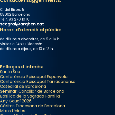
Contacte i suggeriments:
Photo
View on Facebook
·
Share
C. del Bisbe, 5
08002 Barcelona
Telf. 93 270 10 10
Arquebisbat de Barcelona
secgral@arqbcn.cat
2 weeks ago
Horari d'atenció al públic:
Jaume, fill de Zebedeu, és juntament amb el
de dilluns a divendres, de 9 a 14 h.
seu germà Joan i Pere un dels que
Visites a l'Arxiu Diocesà:
de dilluns a dijous, de 10 a 13 h.
acompanyava més de prop Jesús.
Segons el llibre dels Fets (12,2) fou el primer
apòstol màrtir, decapitat a Jerusalem per
Enllaços d'interès:
Santa Seu
Herodes Agripa (vers l'any 44).
Conferència Episcopal Espanyola
Patró de Galícia, després de les invasions
Conferència Episcopal Tarraconense
Catedral de Barcelona
musulmanes fou venerat com a patró dels
Seminari Conciliar de Barcelona
Regnes castellans i més tard de tota
Basílica de la Sagrada Família
Espanya.
Any Gaudí 2026
Càritas Diocesana de Barcelona
El seu sepulcre a Compostela fou un gran
Mans Unides