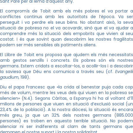
Sant Pare per al lema d’aquest any.
El compromís de Tobit amb els més pobres el va portar a
conflictes continus amb les autoritats de l’època. Va ser
perseguit i va perdre els seus béns. No obstant això, la seva
situació de pobresa no el va acovardir, sinó que el va ajudar a
comprendre més la situació dels empobrits que vivien al seu
costat. I és que sovint quan descobrim les nostres fragilitats
podem ser més sensibles als patiments aliens.
El Llibre de Tobit ens proposa que ajudem els més necessitats
amb gestos senzills i concrets. Els pobres són els nostres
germans. Estem cridats a escoltar-los, a acollir-los i a descobrir
la saviesa que Déu ens comunica a través seu (cf.
Evangelii
gaudium
, 198).
Diu el papa Francesc que «la crida al benestar puja cada cop
més de volum, mentre les veus dels qui viuen en la pobresa se
silencien» (N.4). Segons Càritas, a Espanya hi ha al voltant d’11
milions de persones que viuen en situació d’exclusió social (un
23,4% de la població). A la nostra diòcesi, la situació és encara
més greu, ja que un 32% dels nostres germans (885.000
persones) es troben en aquesta terrible situació. No podem
silenciar ni ser indiferents al clam de tants germans que
demanen el nostre suport i la nostra solidaritat.