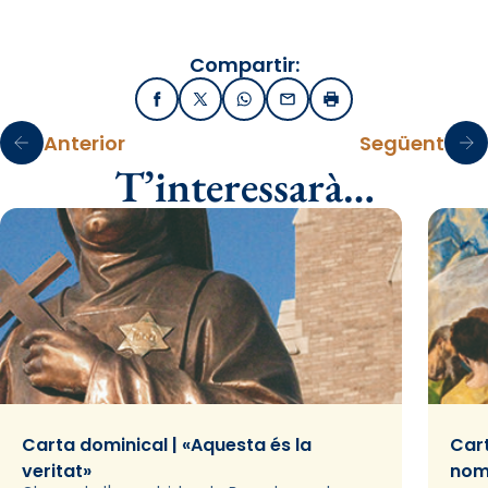
Compartir:
Facebook
X / Twitter
WhatsApp
Email
Imprimir
Anterior
Següent
T’interessarà…
Carta dominical | «Aquesta és la
Cart
veritat»
nom