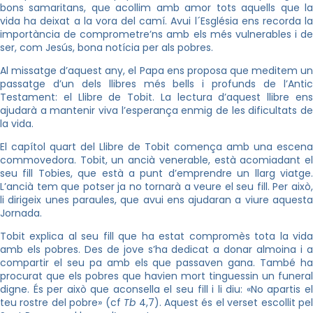
bons samaritans, que acollim amb amor tots aquells que la
vida ha deixat a la vora del camí. Avui l´Església ens recorda la
importància de comprometre’ns amb els més vulnerables i de
ser, com Jesús, bona notícia per als pobres.
Al missatge d’aquest any, el Papa ens proposa que meditem un
passatge d’un dels llibres més bells i profunds de l’Antic
Testament: el Llibre de Tobit. La lectura d’aquest llibre ens
ajudarà a mantenir viva l’esperança enmig de les dificultats de
la vida.
El capítol quart del Llibre de Tobit comença amb una escena
commovedora. Tobit, un ancià venerable, està acomiadant el
seu fill Tobies, que està a punt d’emprendre un llarg viatge.
L’ancià tem que potser ja no tornarà a veure el seu fill. Per això,
li dirigeix ​​unes paraules, que avui ens ajudaran a viure aquesta
Jornada.
Tobit explica al seu fill que ha estat compromès tota la vida
amb els pobres. Des de jove s’ha dedicat a donar almoina i a
compartir el seu pa amb els que passaven gana. També ha
procurat que els pobres que havien mort tinguessin un funeral
digne. És per això que aconsella el seu fill i li diu: «No apartis el
teu rostre del pobre» (cf
Tb
4,7). Aquest és el verset escollit pe