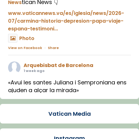
tican News 👇
News
www.vaticannews.va/es/iglesia/news/2026-
07/carmina-historia-depresion-papa-viaje-
espana-testimoni...
Photo
View on Facebook
·
Share
Arquebisbat de Barcelona
1 week ago
«Avui les santes Juliana i Semproniana ens
ajuden a alçar la mirada»
Mons. Sergi Gordo, bisbe de Tortosa, ha
presidit aquest 27 de juliol la missa de Les
Vatican Media
Santes de Mataró.
🔗
tinyurl.com/cvu5jmbk
📸 J. Merino
Instagram