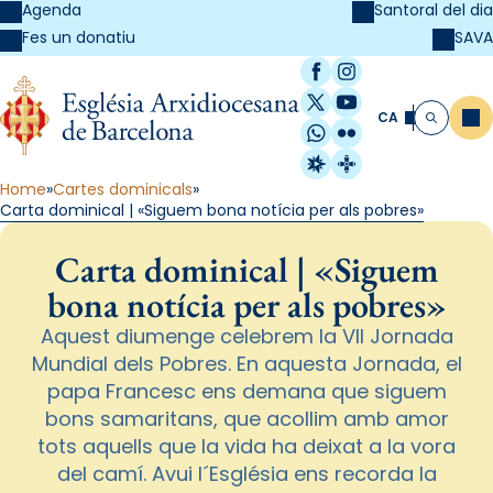
Agenda
Santoral del dia
SAVA
Fes un donatiu
Facebook
Instagram
X / Twitter
YouTube
CA
Me
Cerca
WhatsApp
Flickr
Radio Estel
Catalunya Cristi
Home
Cartes dominicals
Carta dominical | «Siguem bona notícia per als pobres»
Carta dominical | «Siguem
bona notícia per als pobres»
Aquest diumenge celebrem la VII Jornada
Mundial dels Pobres. En aquesta Jornada, el
papa Francesc ens demana que siguem
bons samaritans, que acollim amb amor
tots aquells que la vida ha deixat a la vora
del camí. Avui l´Església ens recorda la