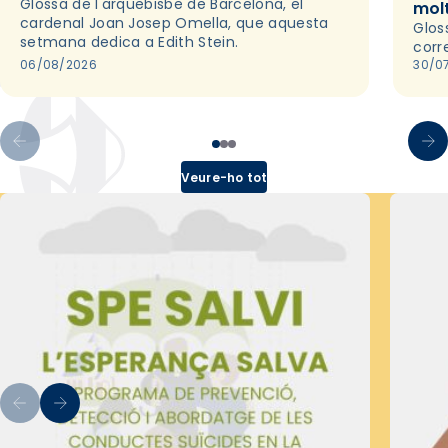
Glossa de l'arquebisbe de Barcelona, el
mol
cardenal Joan Josep Omella, que aquesta
Glos
setmana dedica a Edith Stein.
corr
06/08/2026
30/0
Veure-ho tot